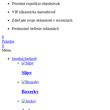
Prioritná expedícia objednávok
VIP zákaznícka starostlivosť
Zdieľajte svoje skúsenosti v recenziach
Prednostné riešenie reklamácií
0
Prázdny
0
Menu
Spodná bielizeň
Slipy
Boxerky