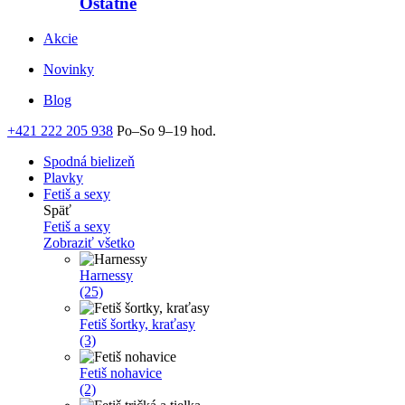
Ostatné
Akcie
Novinky
Blog
+421 222 205 938
Po–So 9–19 hod.
Spodná bielizeň
Plavky
Fetiš a sexy
Späť
Fetiš a sexy
Zobraziť všetko
Harnessy
(25)
Fetiš šortky, kraťasy
(3)
Fetiš nohavice
(2)