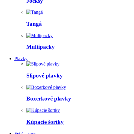
Jocksy
Tangá
Multipacky
Plavky
Slipové plavky
Boxerkové plavky
Kúpacie šortky
Fetiš a sexy