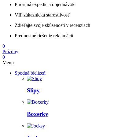
Prioritná expedícia objednávok
VIP zákaznícka starostlivosť
Zdieľajte svoje skúsenosti v recenziach
Prednostné riešenie reklamácií
0
Prázdny
0
Menu
Spodná bielizeň
Slipy
Boxerky