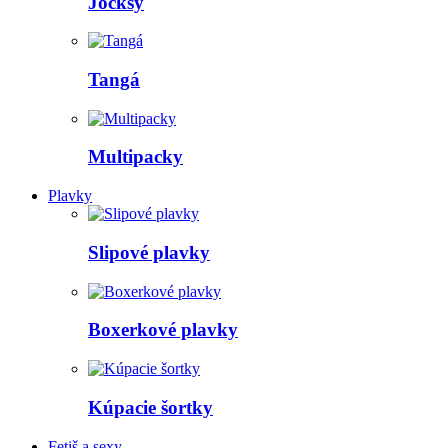
Jocksy
Tangá
Multipacky
Plavky
Slipové plavky
Boxerkové plavky
Kúpacie šortky
Fetiš a sexy