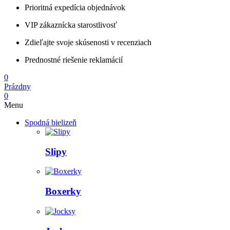
Prioritná expedícia objednávok
VIP zákaznícka starostlivosť
Zdieľajte svoje skúsenosti v recenziach
Prednostné riešenie reklamácií
0
Prázdny
0
Menu
Spodná bielizeň
Slipy
Boxerky