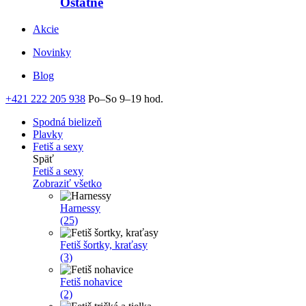
Ostatné
Akcie
Novinky
Blog
+421 222 205 938
Po–So 9–19 hod.
Spodná bielizeň
Plavky
Fetiš a sexy
Späť
Fetiš a sexy
Zobraziť všetko
Harnessy
(25)
Fetiš šortky, kraťasy
(3)
Fetiš nohavice
(2)