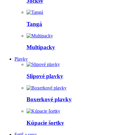
Jocksy
Tangá
Multipacky
Plavky
Slipové plavky
Boxerkové plavky
Kúpacie šortky
Fetiš a sexy