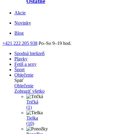
Ostatné
Akcie
Novinky
Blog
+421 222 205 938
Po–So 9–19 hod.
Spodná bielizeň
Plavky
Fetiš a sexy
Šport
Oblečenie
Späť
Oblečenie
Zobraziť všetko
Tričká
(1)
Tielka
(10)