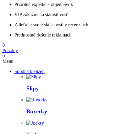
Prioritná expedícia objednávok
VIP zákaznícka starostlivosť
Zdieľajte svoje skúsenosti v recenziach
Prednostné riešenie reklamácií
0
Prázdny
0
Menu
Spodná bielizeň
Slipy
Boxerky