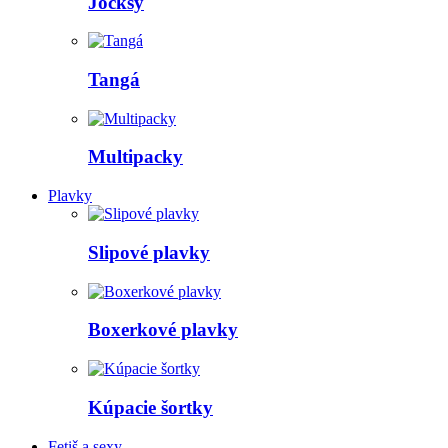
Jocksy
Tangá
Multipacky
Plavky
Slipové plavky
Boxerkové plavky
Kúpacie šortky
Fetiš a sexy