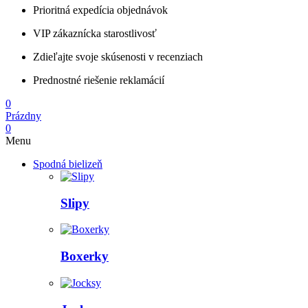
Prioritná expedícia objednávok
VIP zákaznícka starostlivosť
Zdieľajte svoje skúsenosti v recenziach
Prednostné riešenie reklamácií
0
Prázdny
0
Menu
Spodná bielizeň
Slipy
Boxerky