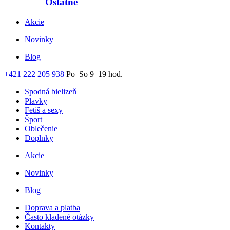
Ostatné
Akcie
Novinky
Blog
+421 222 205 938
Po–So 9–19 hod.
Spodná bielizeň
Plavky
Fetiš a sexy
Šport
Oblečenie
Doplnky
Akcie
Novinky
Blog
Doprava a platba
Často kladené otázky
Kontakty