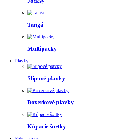
Jocksy
Tangá
Multipacky
Plavky
Slipové plavky
Boxerkové plavky
Kúpacie šortky
Fetiš a sexy