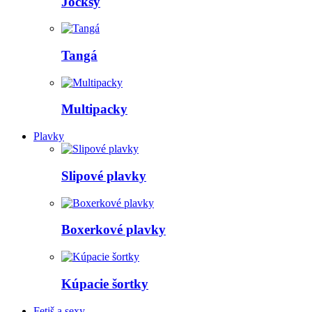
Jocksy
Tangá
Multipacky
Plavky
Slipové plavky
Boxerkové plavky
Kúpacie šortky
Fetiš a sexy