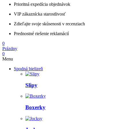
Prioritná expedícia objednávok
VIP zákaznícka starostlivosť
Zdieľajte svoje skúsenosti v recenziach
Prednostné riešenie reklamácií
0
Prázdny
0
Menu
Spodná bielizeň
Slipy
Boxerky