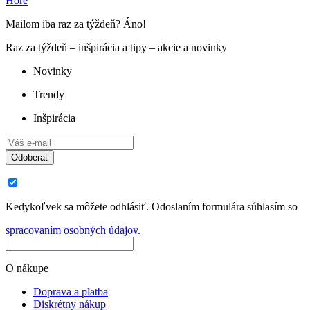
Hore
Mailom iba raz za týždeň? Áno!
Raz za týždeň – inšpirácia a tipy – akcie a novinky
Novinky
Trendy
Inšpirácia
Odoberať
Kedykoľvek sa môžete odhlásiť. Odoslaním formulára súhlasím so
spracovaním osobných údajov.
O nákupe
Doprava a platba
Diskrétny nákup