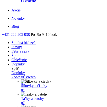
Ostatné
Akcie
Novinky
Blog
+421 222 205 938
Po–So 9–19 hod.
Spodná bielizeň
Plavky
Fetiš a sexy
Šport
Oblečenie
Doplnky
Späť
Doplnky
Zobraziť všetko
Šiltovky a čiapky
(6)
Tašky a batohy
(0)