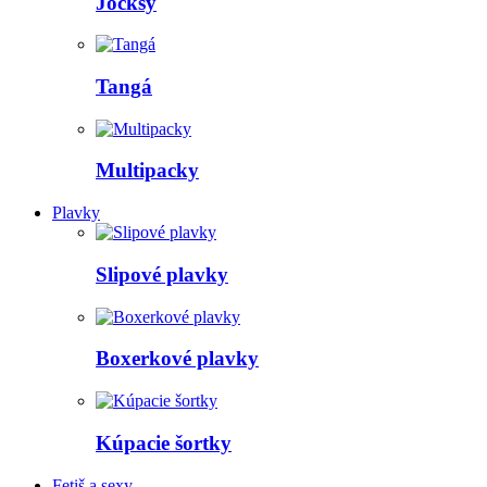
Jocksy
Tangá
Multipacky
Plavky
Slipové plavky
Boxerkové plavky
Kúpacie šortky
Fetiš a sexy