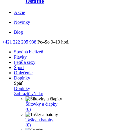
Ostatné
Akcie
Novinky
Blog
+421 222 205 938
Po–So 9–19 hod.
Spodná bielizeň
Plavky
Fetiš a sexy
Šport
Oblečenie
Doplnky
Späť
Doplnky
Zobraziť všetko
Šiltovky a čiapky
(6)
Tašky a batohy
(0)