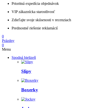
Prioritná expedícia objednávok
VIP zákaznícka starostlivosť
Zdieľajte svoje skúsenosti v recenziach
Prednostné riešenie reklamácií
0
Prázdny
0
Menu
Spodná bielizeň
Slipy
Boxerky