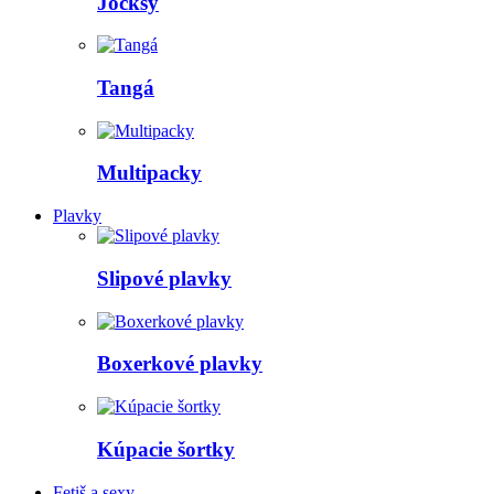
Jocksy
Tangá
Multipacky
Plavky
Slipové plavky
Boxerkové plavky
Kúpacie šortky
Fetiš a sexy