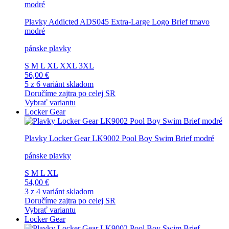
Plavky Addicted ADS045 Extra-Large Logo Brief tmavo
modré
pánske plavky
S
M
L
XL
XXL
3XL
56,00 €
5 z 6 variánt skladom
Doručíme zajtra po celej SR
Vybrať variantu
Locker Gear
Plavky Locker Gear LK9002 Pool Boy Swim Brief modré
pánske plavky
S
M
L
XL
54,00 €
3 z 4 variánt skladom
Doručíme zajtra po celej SR
Vybrať variantu
Locker Gear