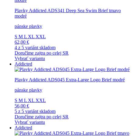
Plavky Addicted ADS341 Deep Sea Swim Brief tmavo
modré
pánske plavky
S
M
L
XL
XXL
62,00 €
4 z 5 variánt skladom
Doručíme zajtra po celej SR
Vybrať variantu
Addicted
Plavky Addicted ADS045 Extra-Large Logo Brief modré
pánske plavky
S
M
L
XL
XXL
56,00 €
5 z 5 variánt skladom
Doručíme zajtra po celej SR
Vybrať variantu
Addicted