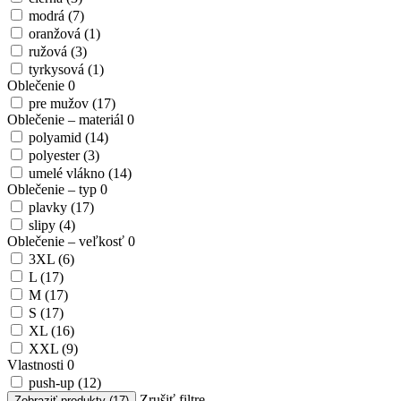
modrá
(7)
oranžová
(1)
ružová
(3)
tyrkysová
(1)
Oblečenie
0
pre mužov
(17)
Oblečenie – materiál
0
polyamid
(14)
polyester
(3)
umelé vlákno
(14)
Oblečenie – typ
0
plavky
(17)
slipy
(4)
Oblečenie – veľkosť
0
3XL
(6)
L
(17)
M
(17)
S
(17)
XL
(16)
XXL
(9)
Vlastnosti
0
push-up
(12)
Zrušiť filtre
Zobraziť produkty (17)