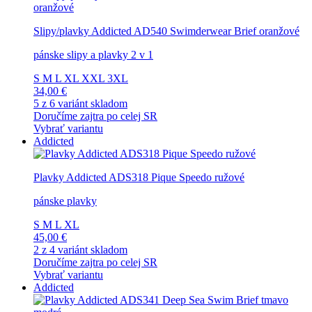
Slipy/plavky Addicted AD540 Swimderwear Brief oranžové
pánske slipy a plavky 2 v 1
S
M
L
XL
XXL
3XL
34,00 €
5 z 6 variánt skladom
Doručíme zajtra po celej SR
Vybrať variantu
Addicted
Plavky Addicted ADS318 Pique Speedo ružové
pánske plavky
S
M
L
XL
45,00 €
2 z 4 variánt skladom
Doručíme zajtra po celej SR
Vybrať variantu
Addicted