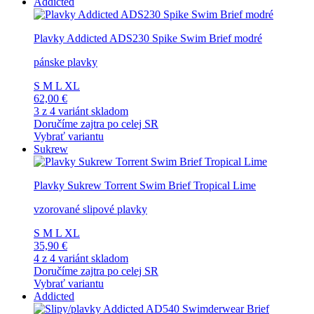
Addicted
Plavky Addicted ADS230 Spike Swim Brief modré
pánske plavky
S
M
L
XL
62,00 €
3 z 4 variánt skladom
Doručíme zajtra po celej SR
Vybrať variantu
Sukrew
Plavky Sukrew Torrent Swim Brief Tropical Lime
vzorované slipové plavky
S
M
L
XL
35,90 €
4 z 4 variánt skladom
Doručíme zajtra po celej SR
Vybrať variantu
Addicted