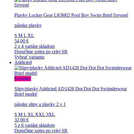
Plavky Locker Gear LK9002 Pool Boy Swim Brief červené
pánske plavky
S
M
L
XL
54,00 €
2 z 4 variánt skladom
Doručíme zajtra po celej SR
Vybrať variantu
Addicted
Novinka
Slipy/plavky Addicted AD1428 Dot Dot Dot Swimderwear
Brief modré
pánske slipy a plavky 2 v 1
S
M
L
XL
XXL
3XL
32,00 €
5 z 6 variánt skladom
Doručíme zajtra po celej SR