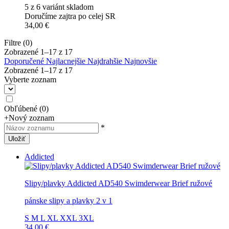
5 z 6 variánt skladom
Doručíme zajtra po celej SR
34,00 €
Filtre (0)
Zobrazené 1–
17
z
17
Doporučené
Najlacnejšie
Najdrahšie
Najnovšie
Zobrazené 1–
17
z
17
Vyberte zoznam
Obľúbené
(
0
)
+
Nový zoznam
*
Uložiť
Addicted
Slipy/plavky Addicted AD540 Swimderwear Brief ružové
pánske slipy a plavky 2 v 1
S
M
L
XL
XXL
3XL
34,00 €