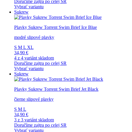
Doručíme zajtra po celej SR
Vybrať variantu
Sukrew
Plavky Sukrew Torrent Swim Brief Ice Blue
modré slipové plavky
S
M
L
XL
34,90 €
4 z 4 variánt skladom
Doručíme zajtra po celej SR
Vybrať variantu
Sukrew
Plavky Sukrew Torrent Swim Brief Jet Black
čierne slipové plavky
S
M
L
34,90 €
3 z 3 variánt skladom
Doručíme zajtra po celej SR
Vybrať variantu