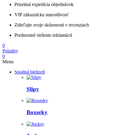
Prioritná expedícia objednávok
VIP zákaznícka starostlivosť
Zdieľajte svoje skúsenosti v recenziach
Prednostné riešenie reklamácií
0
Prázdny
0
Menu
Spodná bielizeň
Slipy
Boxerky