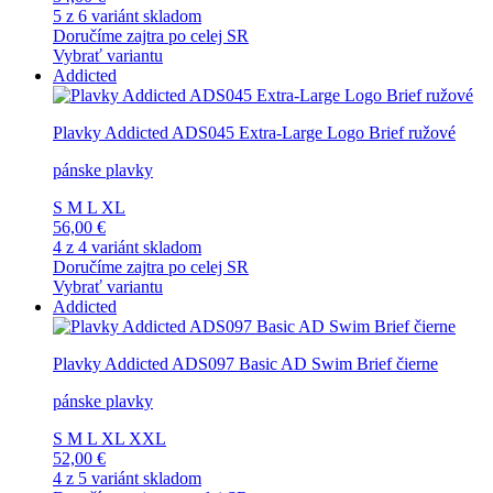
5 z 6 variánt skladom
Doručíme zajtra po celej SR
Vybrať variantu
Addicted
Plavky Addicted ADS045 Extra-Large Logo Brief ružové
pánske plavky
S
M
L
XL
56,00 €
4 z 4 variánt skladom
Doručíme zajtra po celej SR
Vybrať variantu
Addicted
Plavky Addicted ADS097 Basic AD Swim Brief čierne
pánske plavky
S
M
L
XL
XXL
52,00 €
4 z 5 variánt skladom