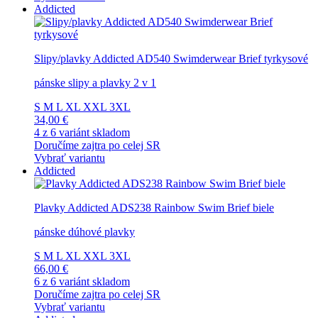
Addicted
Slipy/plavky Addicted AD540 Swimderwear Brief tyrkysové
pánske slipy a plavky 2 v 1
S
M
L
XL
XXL
3XL
34,00 €
4 z 6 variánt skladom
Doručíme zajtra po celej SR
Vybrať variantu
Addicted
Plavky Addicted ADS238 Rainbow Swim Brief biele
pánske dúhové plavky
S
M
L
XL
XXL
3XL
66,00 €
6 z 6 variánt skladom
Doručíme zajtra po celej SR
Vybrať variantu