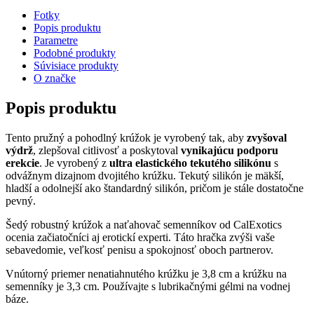
Fotky
Popis produktu
Parametre
Podobné produkty
Súvisiace produkty
O značke
Popis produktu
Tento pružný a pohodlný krúžok je vyrobený tak, aby
zvyšoval
výdrž
, zlepšoval citlivosť a poskytoval
vynikajúcu podporu
erekcie
. Je vyrobený z
ultra elastického tekutého silikónu
s
odvážnym dizajnom dvojitého krúžku. Tekutý silikón je mäkší,
hladší a odolnejší ako štandardný silikón, pričom je stále dostatočne
pevný.
Šedý robustný krúžok a naťahovač semenníkov od CalExotics
ocenia začiatočníci aj erotickí experti. Táto hračka zvýši vaše
sebavedomie, veľkosť penisu a spokojnosť oboch partnerov.
Vnútorný priemer nenatiahnutého krúžku je 3,8 cm a krúžku na
semenníky je 3,3 cm. Používajte s lubrikačnými gélmi na vodnej
báze.