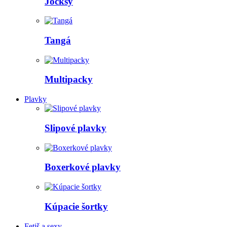
Jocksy
Tangá
Multipacky
Plavky
Slipové plavky
Boxerkové plavky
Kúpacie šortky
Fetiš a sexy