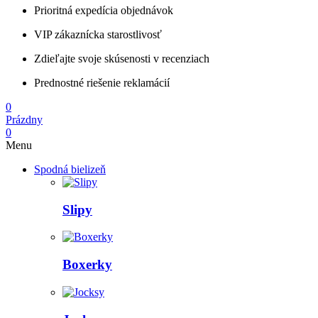
Prioritná expedícia objednávok
VIP zákaznícka starostlivosť
Zdieľajte svoje skúsenosti v recenziach
Prednostné riešenie reklamácií
0
Prázdny
0
Menu
Spodná bielizeň
Slipy
Boxerky