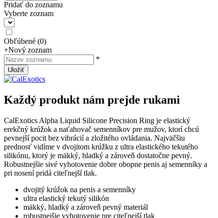
Pridať do zoznamu
Vyberte zoznam
Obľúbené
(
0
)
+
Nový zoznam
*
Uložiť
Každý produkt nám prejde rukami
CalExotics Alpha Liquid Silicone Precision Ring je elastický
erekčný krúžok a naťahovač semenníkov pre mužov, ktorí chcú
pevnejší pocit bez vibrácií a zložitého ovládania. Najväčšiu
prednosť vidíme v dvojitom krúžku z ultra elastického tekutého
silikónu, ktorý je mäkký, hladký a zároveň dostatočne pevný.
Robustnejšie sivé vyhotovenie dobre obopne penis aj semenníky a
pri nosení pridá citeľnejší tlak.
dvojitý krúžok na penis a semenníky
ultra elastický tekutý silikón
mäkký, hladký a zároveň pevný materiál
robustnejšie vyhotovenie pre citeľnejší tlak