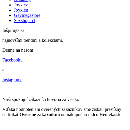
Joyx.cz
Joyx.eu
Gaymegastore
Sexshop 51
Inšpirujte sa
najnovšími trendmi a kolekciami.
Denne na našom
Facebooku
a
Instagrame
.
Naši spokojní zákazníci hovoria za všetko!
Vďaka hodnoteniam overených zákazníkov sme získali prestížny
certifikát
Overené zákazníkmi
od nákupného radcu Heureka.sk.