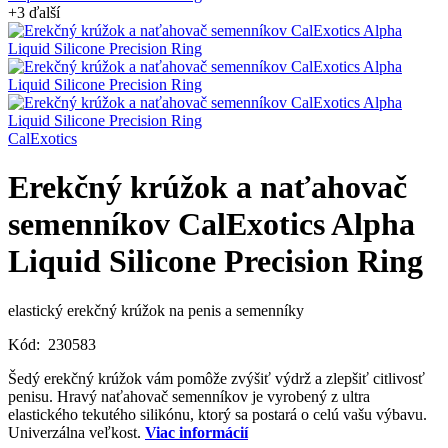
+3 ďalší
CalExotics
Erekčný krúžok a naťahovač
semenníkov CalExotics Alpha
Liquid Silicone Precision Ring
elastický erekčný krúžok na penis a semenníky
Kód:
230583
Šedý erekčný krúžok vám pomôže zvýšiť výdrž a zlepšiť citlivosť
penisu. Hravý naťahovač semenníkov je vyrobený z ultra
elastického tekutého silikónu, ktorý sa postará o celú vašu výbavu.
Univerzálna veľkost.
Viac informácií