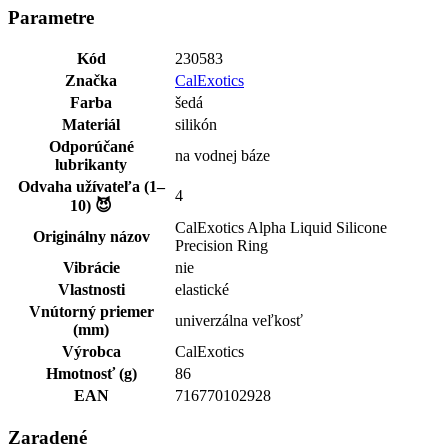
Parametre
Kód
230583
Značka
CalExotics
Farba
šedá
Materiál
silikón
Odporúčané
na vodnej báze
lubrikanty
Odvaha užívateľa (1–
4
10) 😈
CalExotics Alpha Liquid Silicone
Originálny názov
Precision Ring
Vibrácie
nie
Vlastnosti
elastické
Vnútorný priemer
univerzálna veľkosť
(mm)
Výrobca
CalExotics
Hmotnosť (g)
86
EAN
716770102928
Zaradené