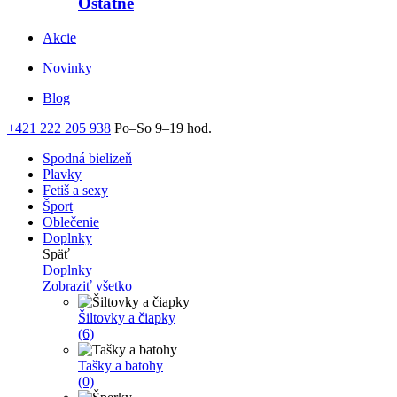
Ostatné
Akcie
Novinky
Blog
+421 222 205 938
Po–So 9–19 hod.
Spodná bielizeň
Plavky
Fetiš a sexy
Šport
Oblečenie
Doplnky
Späť
Doplnky
Zobraziť všetko
Šiltovky a čiapky
(6)
Tašky a batohy
(0)