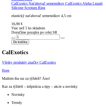
CalExotics
Naťahovač semenníkov CalExotics Alpha Liquid
Silicone Scrotum Ring
elastický naťahovač semenníkov 4,5 cm
16,90 €
Viac než 5 ks skladom
Doručíme pozajtra po celej SR
Do košíka
CalExotics
Všetky produkty značky CalExotics
Hore
Mailom iba raz za týždeň? Áno!
Raz za týždeň – inšpirácia a tipy – akcie a novinky
Novinky
Trendy