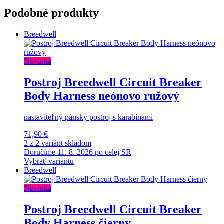
Podobné produkty
Breedwell
Novinka
Postroj Breedwell Circuit Breaker
Body Harness neónovo ružový
nastaviteľný pánsky postroj s karabínami
71,90 €
2 z 2 variánt skladom
Doručíme 11. 8. 2026 po celej SR
Vybrať variantu
Breedwell
Novinka
Postroj Breedwell Circuit Breaker
Body Harness čierny