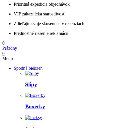
Prioritná expedícia objednávok
VIP zákaznícka starostlivosť
Zdieľajte svoje skúsenosti v recenziach
Prednostné riešenie reklamácií
0
Prázdny
0
Menu
Spodná bielizeň
Slipy
Boxerky