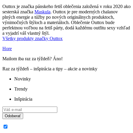
Outtox je značka pánskeho fetiš oblečenia založená v roku 2020 ako
sesterská značka
Maskula
. Outtox je pre moderných chalanov
plných energie a túžby po nových originálnych produktoch,
výnimočných štýloch a materiáloch. Oblečenie Outtox bude
perfektnou voľbou na fetiš párty, dodá každému outfitu sexy vzhľad
a vyjadrí váš vlastný štýl.
Všetky produkty značky Outtox
Hore
Mailom iba raz za týždeň? Áno!
Raz za týždeň – inšpirácia a tipy – akcie a novinky
Novinky
Trendy
Inšpirácia
Odoberať