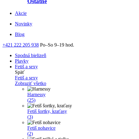
Ostatné
Akcie
Novinky
Blog
+421 222 205 938
Po–So 9–19 hod.
Spodná bielizeň
Plavky
Fetiš a sexy
Späť
Fetiš a sexy
Zobraziť všetko
Harnessy
(25)
Fetiš šortky, kraťasy
(3)
Fetiš nohavice
(2)