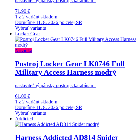
nastaviteľný pánsky postroj s karabínami
71,90 €
1 z 2 variánt skladom
Doručíme 11. 8. 2026 po celej SR
Vybrať variantu
Locker Gear
Novinka
Postroj Locker Gear LK0746 Full
Military Access Harness modrý
nastaviteľný pánsky postroj s karabínami
61,00 €
1 z 2 variánt skladom
Doručíme 11. 8. 2026 po celej SR
Vybrať variantu
Addicted
Harness Addicted AD814 Spider