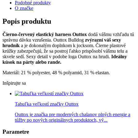
Podobné produkty
O značke
Popis produktu
Čierno-červený elastický harness Outtox
dodá vášmu vzhľadu tú
správnu dávku vzrušenia. Outtox Bulldog
zvýrazní váš sexy
hrudník
a je dokonalým doplnkom k jocksom. Čierne plastové
krúžky zabezpečujú, že sa postroj ľahko prispôsobí vášmu telu a
skvele sedí. Sexy detail v podobe loga Outtox na hrudi.
Ideálny
kúsok na párty alebo rande.
Materiál: 21 % polyester, 48 % polyamid, 31 % elastan.
Inšpirujte sa
Tabuľka veľkostí značky Outtox
Outtox je značka pre moderných chalanov plných energie a
túžby po nových originálnych produktoch, vý...
Parametre