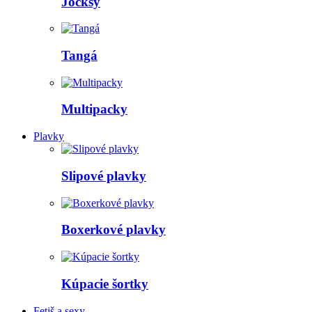
Jocksy
Tangá
Multipacky
Plavky
Slipové plavky
Boxerkové plavky
Kúpacie šortky
Fetiš a sexy