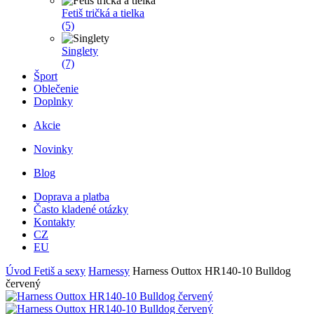
Fetiš tričká a tielka
(5)
Singlety
(7)
Šport
Oblečenie
Doplnky
Akcie
Novinky
Blog
Doprava a platba
Často kladené otázky
Kontakty
CZ
EU
Úvod
Fetiš a sexy
Harnessy
Harness Outtox HR140-10 Bulldog
červený