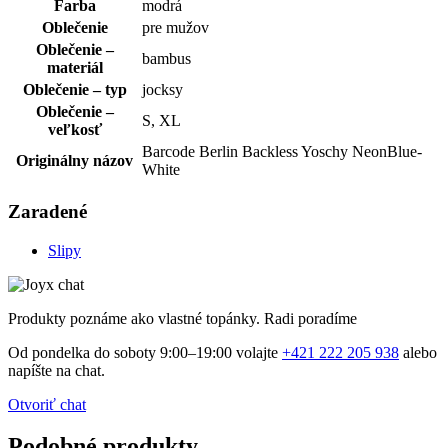
Farba
modrá
Oblečenie
pre mužov
Oblečenie –
bambus
materiál
Oblečenie – typ
jocksy
Oblečenie –
S, XL
veľkosť
Barcode Berlin Backless Yoschy NeonBlue-
Originálny názov
White
Zaradené
Slipy
Produkty poznáme ako vlastné topánky. Radi poradíme
Od pondelka do soboty 9:00–19:00 volajte
+421 222 205 938
alebo
napíšte na chat.
Otvoriť chat
Podobné produkty