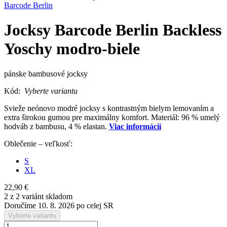
Barcode Berlin
Jocksy Barcode Berlin Backless
Yoschy modro-biele
pánske bambusové jocksy
Kód:
Vyberte variantu
Svieže neónovo modré jocksy s kontrastným bielym lemovaním a
extra širokou gumou pre maximálny komfort. Materiál: 96 % umelý
hodváb z bambusu, 4 % elastan.
Viac informácií
Oblečenie – veľkosť:
S
XL
22,90 €
2 z 2 variánt skladom
Doručíme 10. 8. 2026 po celej SR
Vyberte variantu