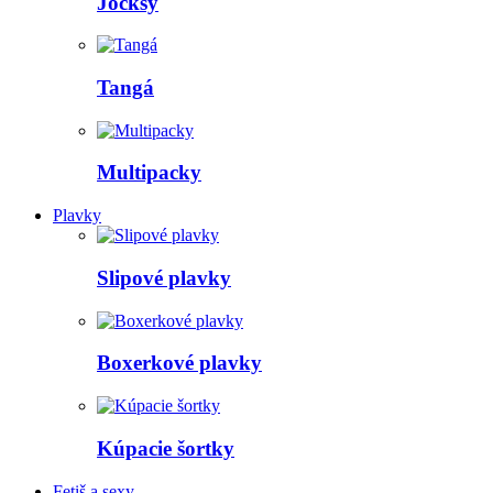
Jocksy
Tangá
Multipacky
Plavky
Slipové plavky
Boxerkové plavky
Kúpacie šortky
Fetiš a sexy