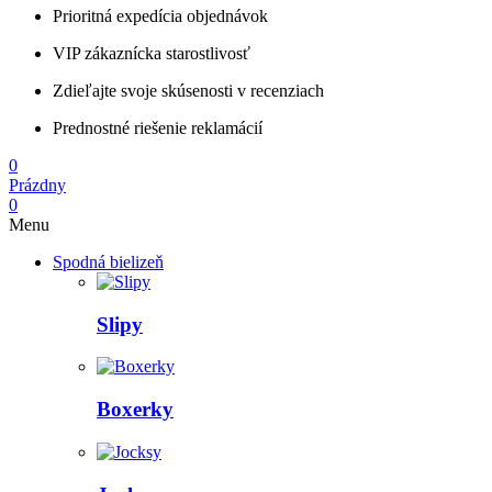
Prioritná expedícia objednávok
VIP zákaznícka starostlivosť
Zdieľajte svoje skúsenosti v recenziach
Prednostné riešenie reklamácií
0
Prázdny
0
Menu
Spodná bielizeň
Slipy
Boxerky