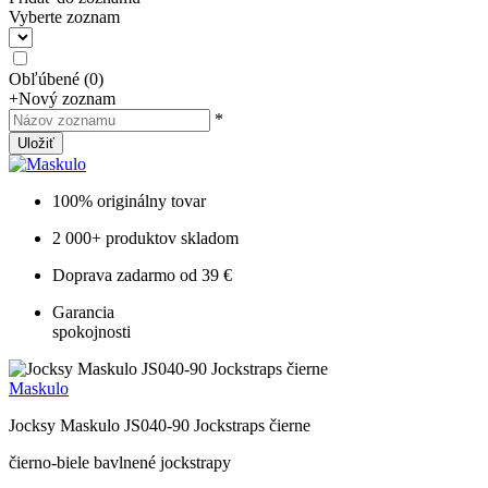
Vyberte zoznam
Obľúbené
(
0
)
+
Nový zoznam
*
Uložiť
100% originálny tovar
2 000+ produktov skladom
Doprava zadarmo od 39 €
Garancia
spokojnosti
Maskulo
Jocksy Maskulo JS040-90 Jockstraps čierne
čierno-biele bavlnené jockstrapy