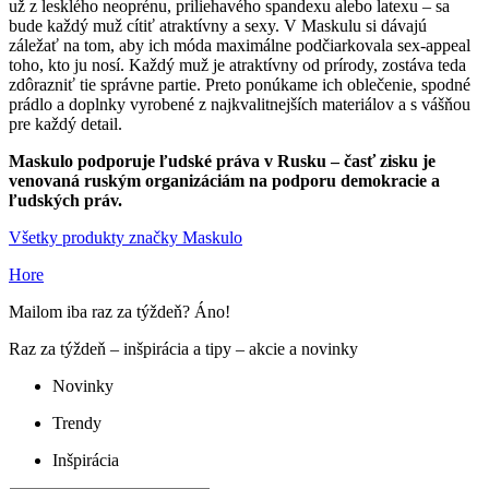
už z lesklého neoprénu, priliehavého spandexu alebo latexu – sa
bude každý muž cítiť atraktívny a sexy. V Maskulu si dávajú
záležať na tom, aby ich móda maximálne podčiarkovala sex-appeal
toho, kto ju nosí. Každý muž je atraktívny od prírody, zostáva teda
zdôrazniť tie správne partie. Preto ponúkame ich oblečenie, spodné
prádlo a doplnky vyrobené z najkvalitnejších materiálov a s vášňou
pre každý detail.
Maskulo podporuje ľudské práva v Rusku – časť zisku je
venovaná ruským organizáciám na podporu demokracie a
ľudských práv.
Všetky produkty značky Maskulo
Hore
Mailom iba raz za týždeň? Áno!
Raz za týždeň – inšpirácia a tipy – akcie a novinky
Novinky
Trendy
Inšpirácia