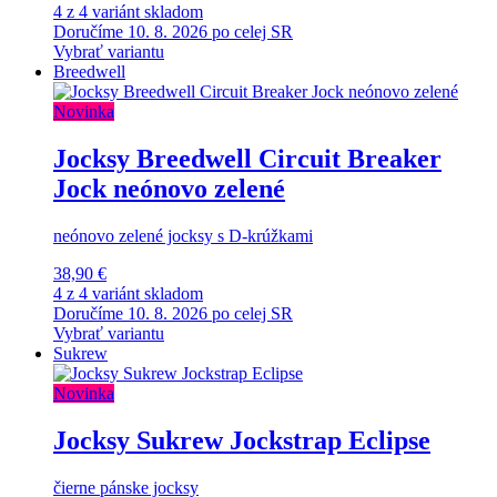
4 z 4 variánt skladom
Doručíme 10. 8. 2026 po celej SR
Vybrať variantu
Breedwell
Novinka
Jocksy Breedwell Circuit Breaker
Jock neónovo zelené
neónovo zelené jocksy s D-krúžkami
38,90 €
4 z 4 variánt skladom
Doručíme 10. 8. 2026 po celej SR
Vybrať variantu
Sukrew
Novinka
Jocksy Sukrew Jockstrap Eclipse
čierne pánske jocksy