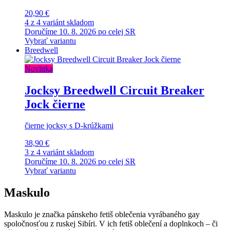
20,90 €
4 z 4 variánt skladom
Doručíme 10. 8. 2026 po celej SR
Vybrať variantu
Breedwell
Novinka
Jocksy Breedwell Circuit Breaker
Jock čierne
čierne jocksy s D-krúžkami
38,90 €
3 z 4 variánt skladom
Doručíme 10. 8. 2026 po celej SR
Vybrať variantu
Maskulo
Maskulo je značka pánskeho fetiš oblečenia vyrábaného gay
spoločnosťou z ruskej Sibíri. V ich fetiš oblečení a doplnkoch – či