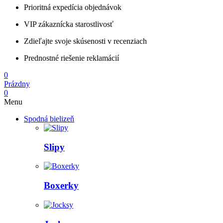
Prioritná expedícia objednávok
VIP zákaznícka starostlivosť
Zdieľajte svoje skúsenosti v recenziach
Prednostné riešenie reklamácií
0
Prázdny
0
Menu
Spodná bielizeň
Slipy
Boxerky