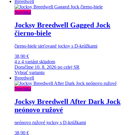
Breedwell
Novinka
Jocksy Breedwell Gagged Jock
čierno-biele
čierno-biele sieťované jocksy s D-krúžkami
38,90 €
4 z 4 variánt skladom
Doručíme 10. 8. 2026 po celej SR
Vybrať variantu
Breedwell
Novinka
Jocksy Breedwell After Dark Jock
neónovo ružové
neónovo ružové jocksy s D-krúžkami
38,90 €