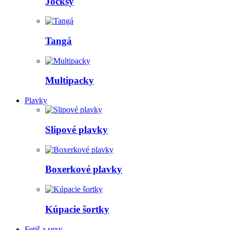
Jocksy
Tangá
Multipacky
Plavky
Slipové plavky
Boxerkové plavky
Kúpacie šortky
Fetiš a sexy