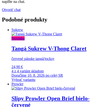
napíšte na chat.
Otvoriť chat
Podobné produkty
Sukrew
Novinka
Tangá Sukrew V-Thong Claret
červené pánske tangá/jocksy
24,90 €
4 z 4 variánt skladom
Doručíme 10. 8. 2026 po celej SR
Vybrať variantu
Prowler
Slipy Prowler Open Brief bielo-
červené