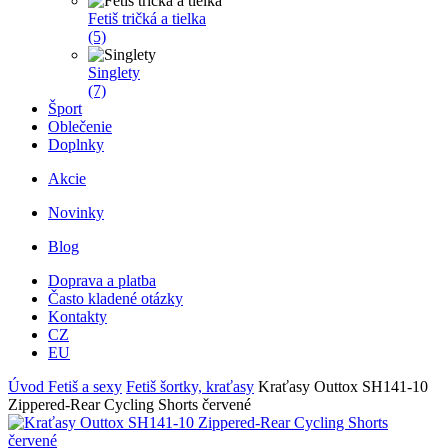
Fetiš tričká a tielka
(5)
Singlety
(7)
Šport
Oblečenie
Doplnky
Akcie
Novinky
Blog
Doprava a platba
Často kladené otázky
Kontakty
CZ
EU
Úvod
Fetiš a sexy
Fetiš šortky, kraťasy
Kraťasy Outtox SH141-10
Zippered-Rear Cycling Shorts červené