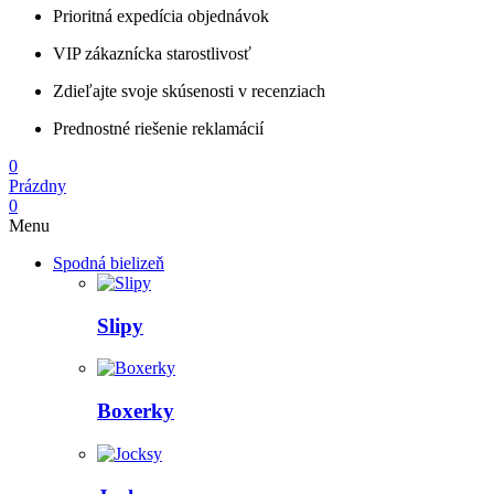
Prioritná expedícia objednávok
VIP zákaznícka starostlivosť
Zdieľajte svoje skúsenosti v recenziach
Prednostné riešenie reklamácií
0
Prázdny
0
Menu
Spodná bielizeň
Slipy
Boxerky