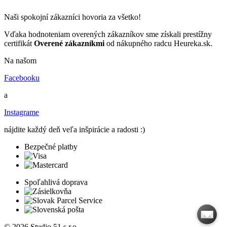
Naši spokojní zákazníci hovoria za všetko!
Vďaka hodnoteniam overených zákazníkov sme získali prestížny
certifikát
Overené zákazníkmi
od nákupného radcu Heureka.sk.
Na našom
Facebooku
a
Instagrame
nájdite každý deň veľa inšpirácie a radosti :)
Bezpečné platby
Spoľahlivá doprava
© 2026 Studio 51 s.r.o.