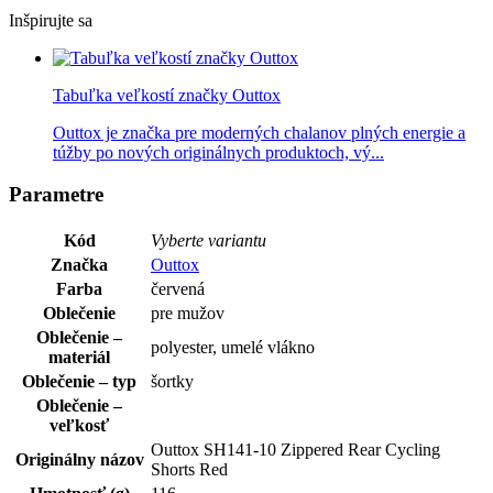
Inšpirujte sa
Tabuľka veľkostí značky Outtox
Outtox je značka pre moderných chalanov plných energie a
túžby po nových originálnych produktoch, vý...
Parametre
Kód
Vyberte variantu
Značka
Outtox
Farba
červená
Oblečenie
pre mužov
Oblečenie –
polyester, umelé vlákno
materiál
Oblečenie – typ
šortky
Oblečenie –
veľkosť
Outtox SH141-10 Zippered Rear Cycling
Originálny názov
Shorts Red