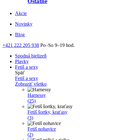
Ostatné
Akcie
Novinky
Blog
+421 222 205 938
Po–So 9–19 hod.
Spodná bielizeň
Plavky
Fetiš a sexy
Späť
Fetiš a sexy
Zobraziť všetko
Harnessy
(25)
Fetiš šortky, kraťasy
(3)
Fetiš nohavice
(2)