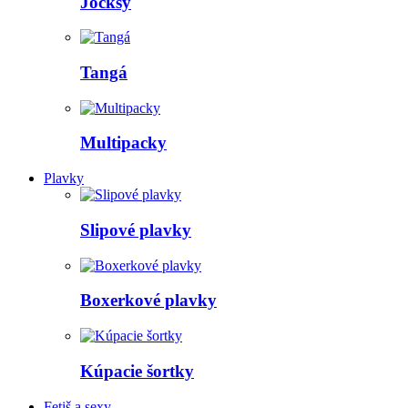
Jocksy
Tangá
Multipacky
Plavky
Slipové plavky
Boxerkové plavky
Kúpacie šortky
Fetiš a sexy