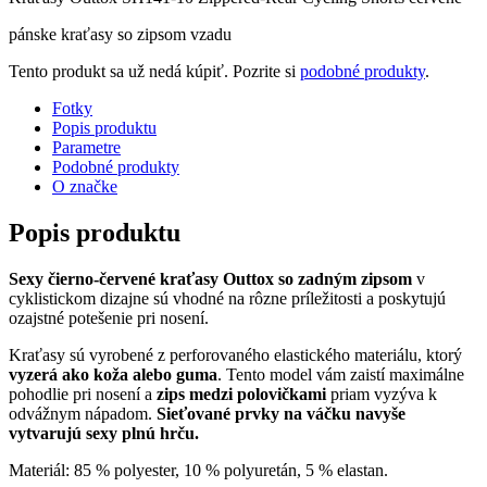
pánske kraťasy so zipsom vzadu
Tento produkt sa už nedá kúpiť. Pozrite si
podobné produkty
.
Fotky
Popis produktu
Parametre
Podobné produkty
O značke
Popis produktu
Sexy čierno-červené kraťasy Outtox so zadným zipsom
v
cyklistickom dizajne sú vhodné na rôzne príležitosti a poskytujú
ozajstné potešenie pri nosení.
Kraťasy sú vyrobené z perforovaného elastického materiálu, ktorý
vyzerá ako koža alebo guma
. Tento model vám zaistí maximálne
pohodlie pri nosení a
zips medzi polovičkami
priam vyzýva k
odvážnym nápadom.
Sieťované prvky na váčku navyše
vytvarujú sexy plnú hrču.
Materiál: 85 % polyester, 10 % polyuretán, 5 % elastan.