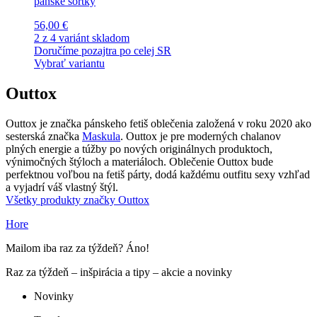
pánske šortky
56,00 €
2 z 4 variánt skladom
Doručíme pozajtra po celej SR
Vybrať variantu
Outtox
Outtox je značka pánskeho fetiš oblečenia založená v roku 2020 ako
sesterská značka
Maskula
. Outtox je pre moderných chalanov
plných energie a túžby po nových originálnych produktoch,
výnimočných štýloch a materiáloch. Oblečenie Outtox bude
perfektnou voľbou na fetiš párty, dodá každému outfitu sexy vzhľad
a vyjadrí váš vlastný štýl.
Všetky produkty značky Outtox
Hore
Mailom iba raz za týždeň? Áno!
Raz za týždeň – inšpirácia a tipy – akcie a novinky
Novinky