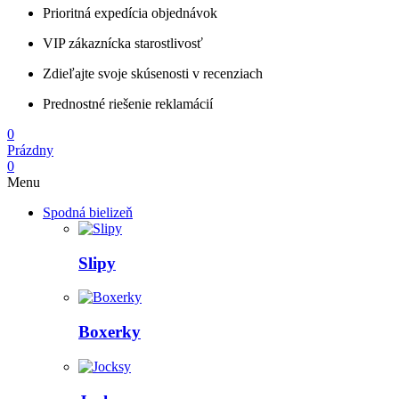
Prioritná expedícia objednávok
VIP zákaznícka starostlivosť
Zdieľajte svoje skúsenosti v recenziach
Prednostné riešenie reklamácií
0
Prázdny
0
Menu
Spodná bielizeň
Slipy
Boxerky