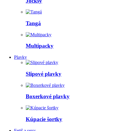
Jocksy
Tangá
Multipacky
Plavky
Slipové plavky
Boxerkové plavky
Kúpacie šortky
Fetiš a sexy