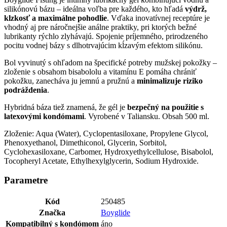
silikónovú bázu – ideálna voľba pre každého, kto hľadá
výdrž,
klzkosť a maximálne pohodlie
. Vďaka inovatívnej receptúre je
vhodný aj pre náročnejšie análne praktiky, pri ktorých bežné
lubrikanty rýchlo zlyhávajú. Spojenie príjemného, prirodzeného
pocitu vodnej bázy s dlhotrvajúcim kĺzavým efektom silikónu.
Bol vyvinutý s ohľadom na špecifické potreby mužskej pokožky –
zloženie s obsahom bisabololu a vitamínu E pomáha chrániť
pokožku, zanecháva ju jemnú a pružnú a
minimalizuje riziko
podráždenia
.
Hybridná báza tiež znamená, že gél je
bezpečný na použitie s
latexovými kondómami
. Vyrobené v Taliansku. Obsah 500 ml.
Zloženie: Aqua (Water), Cyclopentasiloxane, Propylene Glycol,
Phenoxyethanol, Dimethiconol, Glycerin, Sorbitol,
Cyclohexasiloxane, Carbomer, Hydroxyethylcellulose, Bisabolol,
Tocopheryl Acetate, Ethylhexylglycerin, Sodium Hydroxide.
Parametre
Kód
250485
Značka
Boyglide
Kompatibilný s kondómom
áno