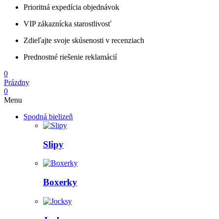
Prioritná expedícia objednávok
VIP zákaznícka starostlivosť
Zdieľajte svoje skúsenosti v recenziach
Prednostné riešenie reklamácií
0
Prázdny
0
Menu
Spodná bielizeň
Slipy
Boxerky