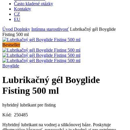
Často kladené otázky
Kontakty
CZ
EU
Úvod
Doplnky
Intímna starostlivosť
Lubrikačný gél Boyglide
Fisting 500 ml
Bestseller
Boyglide
Lubrikačný gél Boyglide
Fisting 500 ml
hybridný lubrikant pre fisting
Kód:
250485
Hybridný lubrikant na vodnej a silikónovej báze. Poskytuje
dlhotrvajúcu kĺzavosť, nevysychá a je vhodný aj pre extrémne