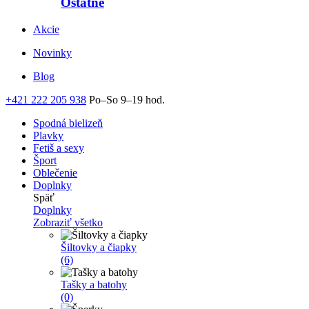
Ostatné
Akcie
Novinky
Blog
+421 222 205 938
Po–So 9–19 hod.
Spodná bielizeň
Plavky
Fetiš a sexy
Šport
Oblečenie
Doplnky
Späť
Doplnky
Zobraziť všetko
Šiltovky a čiapky
(6)
Tašky a batohy
(0)