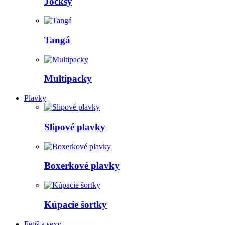
Jocksy
Tangá
Multipacky
Plavky
Slipové plavky
Boxerkové plavky
Kúpacie šortky
Fetiš a sexy