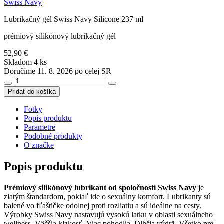
Swiss Navy
Lubrikačný gél Swiss Navy Silicone 237 ml
prémiový silikónový lubrikačný gél
52,90 €
Skladom 4 ks
Doručíme 11. 8. 2026 po celej SR
Pridať do košíka
Fotky
Popis produktu
Parametre
Podobné produkty
O značke
Popis produktu
Prémiový silikónový lubrikant od spoločnosti Swiss Navy
je
zlatým štandardom, pokiaľ ide o sexuálny komfort. Lubrikanty sú
balené vo fľaštičke odolnej proti rozliatiu a sú ideálne na cesty.
Výrobky Swiss Navy nastavujú vysokú latku v oblasti sexuálneho
wellness. Väčšia klzkosť. Viac pohodlia. Dlhšia výdrž. Všetko pre