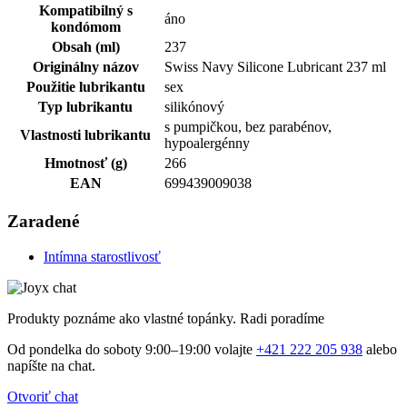
Kompatibilný s
áno
kondómom
Obsah (ml)
237
Originálny názov
Swiss Navy Silicone Lubricant 237 ml
Použitie lubrikantu
sex
Typ lubrikantu
silikónový
s pumpičkou, bez parabénov,
Vlastnosti lubrikantu
hypoalergénny
Hmotnosť (g)
266
EAN
699439009038
Zaradené
Intímna starostlivosť
Produkty poznáme ako vlastné topánky. Radi poradíme
Od pondelka do soboty 9:00–19:00 volajte
+421 222 205 938
alebo
napíšte na chat.
Otvoriť chat