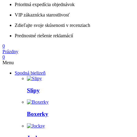
Prioritná expedícia objednávok
VIP zákaznícka starostlivosť
Zdieľajte svoje skúsenosti v recenziach
Prednostné riešenie reklamácií
0
Prázdny
0
Menu
Spodná bielizeň
Slipy
Boxerky