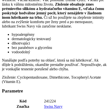
lásku k vášmu milostnému životu.
Zloženie obsahuje zmes
prémiového silikónu a hydratačného vitamínu E, vďaka čomu
poskytuje hodvábne jemný pocit, ktorý nenájdete v žiadnom
inom lubrikante na trhu.
Či už ho použijete na zlepšenie intimity
alebo na zvýšenie komfortu pre ženy pred a po menopauze,
lubrikant Swiss Navy vás zaručene nesklame.
hypoalergénny
dermatologicky testovaný
dlhotrvajúci
bez parabénov a glycerínu
vodoodolný
Nanášajte podľa potreby na oblasť, ktorá sa má lubrikovať. Ak
dôjde k podráždeniu, okamžite prestaňte používať. Nepoužívajte, ak
je vonkajšie tesnenie porušené alebo chýba.
Zloženie: Cyclopentasiloxane, Dimethicone, Tocopheryl Acetate
(Vitamin E).
Parametre
Kód
241224
Značka
Swiss Navy