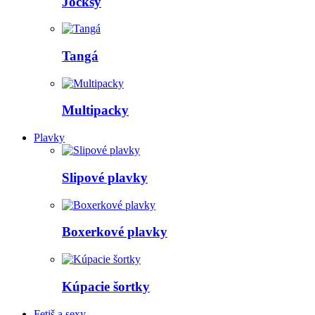
Jocksy
Tangá
Multipacky
Plavky
Slipové plavky
Boxerkové plavky
Kúpacie šortky
Fetiš a sexy