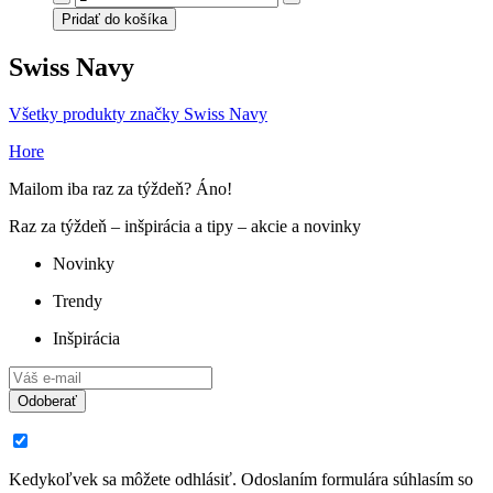
Pridať do košíka
Swiss Navy
Všetky produkty značky Swiss Navy
Hore
Mailom iba raz za týždeň? Áno!
Raz za týždeň – inšpirácia a tipy – akcie a novinky
Novinky
Trendy
Inšpirácia
Odoberať
Kedykoľvek sa môžete odhlásiť. Odoslaním formulára súhlasím so