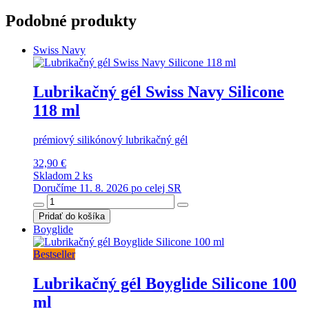
Podobné produkty
Swiss Navy
Lubrikačný gél Swiss Navy Silicone
118 ml
prémiový silikónový lubrikačný gél
32,90 €
Skladom 2 ks
Doručíme 11. 8. 2026 po celej SR
Pridať do košíka
Boyglide
Bestseller
Lubrikačný gél Boyglide Silicone 100
ml