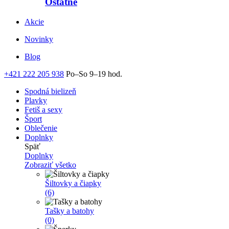
Ostatné
Akcie
Novinky
Blog
+421 222 205 938
Po–So 9–19 hod.
Spodná bielizeň
Plavky
Fetiš a sexy
Šport
Oblečenie
Doplnky
Späť
Doplnky
Zobraziť všetko
Šiltovky a čiapky
(6)
Tašky a batohy
(0)