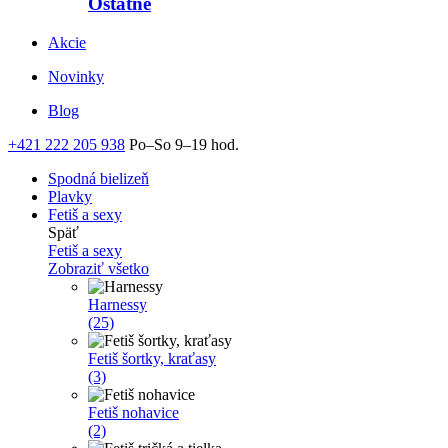
Ostatné
Akcie
Novinky
Blog
+421 222 205 938
Po–So 9–19 hod.
Spodná bielizeň
Plavky
Fetiš a sexy
Späť
Fetiš a sexy
Zobraziť všetko
Harnessy
(25)
Fetiš šortky, kraťasy
(3)
Fetiš nohavice
(2)