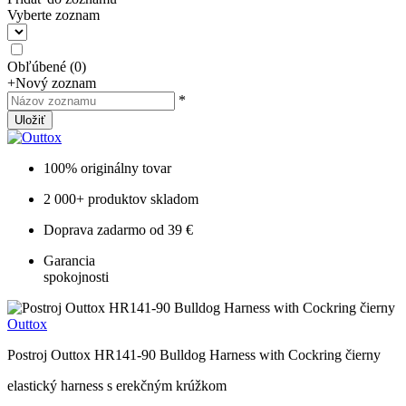
Vyberte zoznam
Obľúbené
(
0
)
+
Nový zoznam
*
Uložiť
100% originálny tovar
2 000+ produktov skladom
Doprava zadarmo od 39 €
Garancia
spokojnosti
Outtox
Postroj Outtox HR141-90 Bulldog Harness with Cockring čierny
elastický harness s erekčným krúžkom