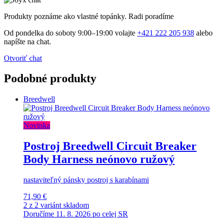
Produkty poznáme ako vlastné topánky. Radi poradíme
Od pondelka do soboty 9:00–19:00 volajte
+421 222 205 938
alebo
napíšte na chat.
Otvoriť chat
Podobné produkty
Breedwell
Novinka
Postroj Breedwell Circuit Breaker
Body Harness neónovo ružový
nastaviteľný pánsky postroj s karabínami
71,90 €
2 z 2 variánt skladom
Doručíme 11. 8. 2026 po celej SR