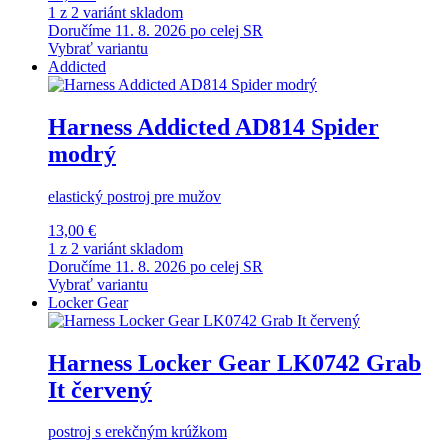
1 z 2 variánt skladom
Doručíme 11. 8. 2026 po celej SR
Vybrať variantu
Addicted
Harness Addicted AD814 Spider
modrý
elastický postroj pre mužov
13,00 €
1 z 2 variánt skladom
Doručíme 11. 8. 2026 po celej SR
Vybrať variantu
Locker Gear
Harness Locker Gear LK0742 Grab
It červený
postroj s erekčným krúžkom