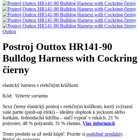
Outtox
Postroj Outtox HR141-90
Bulldog Harness with Cockring
čierny
elastický harness s erekčným krúžkom
Kód:
Vyberte variantu
Sexy čierny elastický postroj s erekčným krúžkom, ktorý zvýrazní
vaše partie (push-up efekt) – ideálny doplnok k jocksom alebo
šortkám. Jednoduchá údržba – stačí vyprať v rukách. 21 %
polyester, 48 % polyamid, 31 % elastan.
Viac informácií
Tento produkt sa už nedá kúpiť. Pozrite si
podobné produkty
.
Pridať do zoznamu