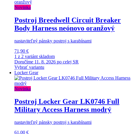
Novinka
Postroj Breedwell Circuit Breaker
Body Harness neónovo oranžový
nastaviteľný pánsky postroj s karabínami
71,90 €
1 z 2 variánt skladom
Doručíme 11. 8. 2026 po celej SR
Vybrať variantu
Locker Gear
Novinka
Postroj Locker Gear LK0746 Full
Military Access Harness modrý
nastaviteľný pánsky postroj s karabínami
61,00 €