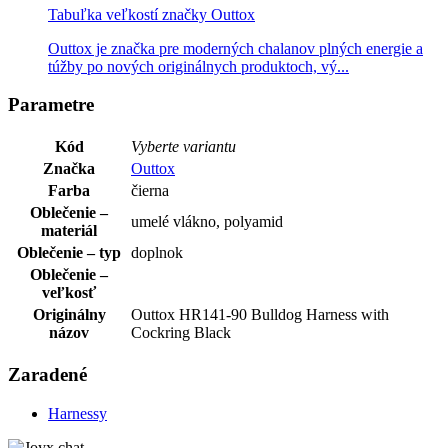
Tabuľka veľkostí značky Outtox
Outtox je značka pre moderných chalanov plných energie a
túžby po nových originálnych produktoch, vý...
Parametre
Kód
Vyberte variantu
Značka
Outtox
Farba
čierna
Oblečenie –
umelé vlákno, polyamid
materiál
Oblečenie – typ
doplnok
Oblečenie –
veľkosť
Originálny
Outtox HR141-90 Bulldog Harness with
názov
Cockring Black
Zaradené
Harnessy