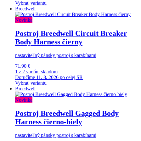
Vybrať variantu
Breedwell
Novinka
Postroj Breedwell Circuit Breaker
Body Harness čierny
nastaviteľný pánsky postroj s karabínami
71,90 €
1 z 2 variánt skladom
Doručíme 11. 8. 2026 po celej SR
Vybrať variantu
Breedwell
Novinka
Postroj Breedwell Gagged Body
Harness čierno-biely
nastaviteľný pánsky postroj s karabínami