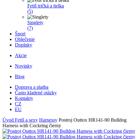
Fetiš tričká a tielka
(5)
Singlety
(7)
Šport
Oblečenie
Doplnky
Akcie
Novinky
Blog
Doprava a platba
Často kladené otázky
Kontakty
CZ
EU
Úvod
Fetiš a sexy
Harnessy
Postroj Outtox HR141-90 Bulldog
Harness with Cockring čierny