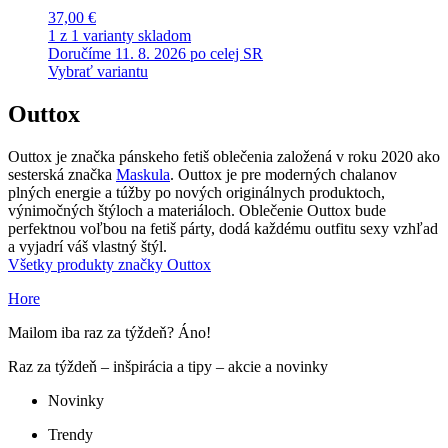
37,00 €
1 z 1 varianty skladom
Doručíme 11. 8. 2026 po celej SR
Vybrať variantu
Outtox
Outtox je značka pánskeho fetiš oblečenia založená v roku 2020 ako
sesterská značka
Maskula
. Outtox je pre moderných chalanov
plných energie a túžby po nových originálnych produktoch,
výnimočných štýloch a materiáloch. Oblečenie Outtox bude
perfektnou voľbou na fetiš párty, dodá každému outfitu sexy vzhľad
a vyjadrí váš vlastný štýl.
Všetky produkty značky Outtox
Hore
Mailom iba raz za týždeň? Áno!
Raz za týždeň – inšpirácia a tipy – akcie a novinky
Novinky
Trendy