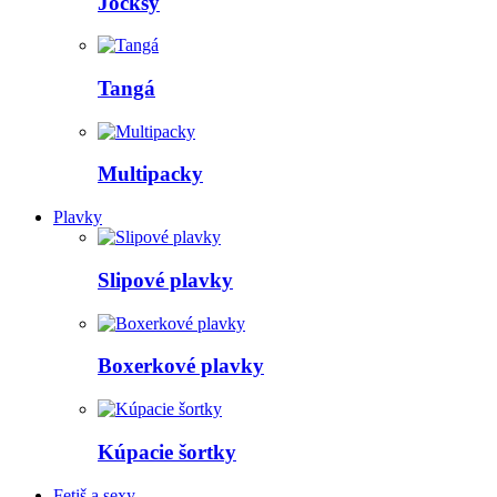
Jocksy
Tangá
Multipacky
Plavky
Slipové plavky
Boxerkové plavky
Kúpacie šortky
Fetiš a sexy