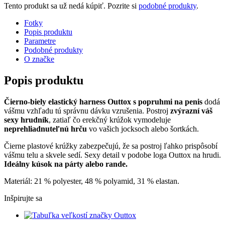
Tento produkt sa už nedá kúpiť. Pozrite si
podobné produkty
.
Fotky
Popis produktu
Parametre
Podobné produkty
O značke
Popis produktu
Čierno-biely elastický harness Outtox s popruhmi na penis
dodá
vášmu vzhľadu tú správnu dávku vzrušenia. Postroj
zvýrazní váš
sexy hrudník
, zatiaľ čo erekčný krúžok vymodeluje
neprehliadnuteľnú hrču
vo vašich jocksoch alebo šortkách.
Čierne plastové krúžky zabezpečujú, že sa postroj ľahko prispôsobí
vášmu telu a skvele sedí. Sexy detail v podobe loga Outtox na hrudi.
Ideálny kúsok na párty alebo rande.
Materiál: 21 % polyester, 48 % polyamid, 31 % elastan.
Inšpirujte sa