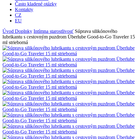
Často kladené otázky
Kontakty
CZ
EU
Úvod
Doplnky
Intímna starostlivosť
Súprava silikónového
lubrikantu s cestovným puzdrom Überlube Good-to-Go Traveler 15
ml strieborná