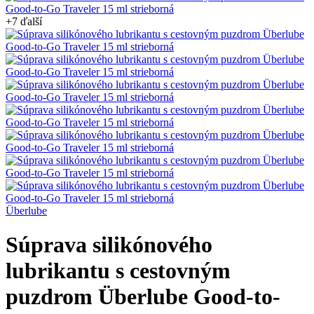
+7 ďalší
Überlube
Súprava silikónového
lubrikantu s cestovným
puzdrom Überlube Good-to-