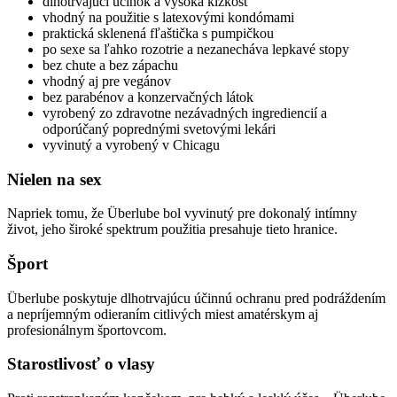
dlhotrvajúci účinok a vysoká klzkosť
vhodný na použitie s latexovými kondómami
praktická sklenená fľaštička s pumpičkou
po sexe sa ľahko rozotrie a nezanecháva lepkavé stopy
bez chute a bez zápachu
vhodný aj pre vegánov
bez parabénov a konzervačných látok
vyrobený zo zdravotne nezávadných ingrediencií a
odporúčaný poprednými svetovými lekári
vyvinutý a vyrobený v Chicagu
Nielen na sex
Napriek tomu, že Überlube bol vyvinutý pre dokonalý intímny
život, jeho široké spektrum použitia presahuje tieto hranice.
Šport
Überlube poskytuje dlhotrvajúcu účinnú ochranu pred podráždením
a nepríjemným odieraním citlivých miest amatérskym aj
profesionálnym športovcom.
Starostlivosť o vlasy