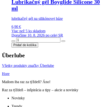
Lubrikačný gél Boyglide Silicone 30
ml
lubrikačný gél na silikónovej báze
6,90 €
Viac než 5 ks skladom
Doručíme 10. 8. 2026 po celej SR
Pridať do košíka
Überlube
Všetky produkty značky Überlube
Hore
Mailom iba raz za týždeň? Áno!
Raz za týždeň – inšpirácia a tipy – akcie a novinky
Novinky
Trendy