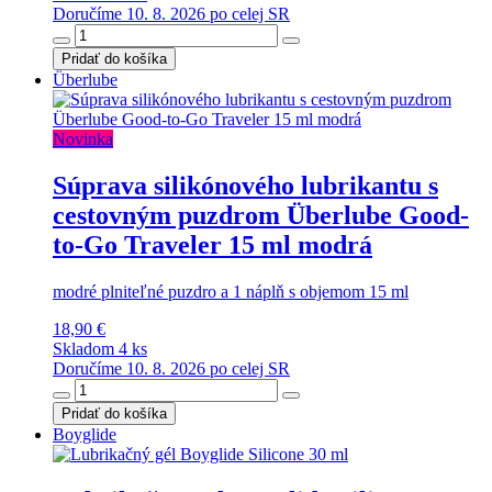
Doručíme 10. 8. 2026 po celej SR
Pridať do košíka
Überlube
Novinka
Súprava silikónového lubrikantu s
cestovným puzdrom Überlube Good-
to-Go Traveler 15 ml modrá
modré plniteľné puzdro a 1 náplň s objemom 15 ml
18,90 €
Skladom 4 ks
Doručíme 10. 8. 2026 po celej SR
Pridať do košíka
Boyglide