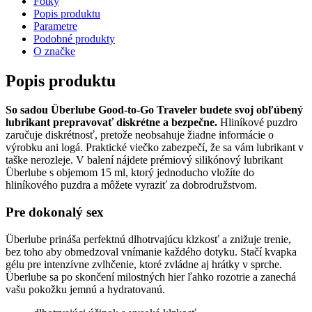
Fotky
Popis produktu
Parametre
Podobné produkty
O značke
Popis produktu
So sadou Überlube Good-to-Go Traveler budete svoj obľúbený
lubrikant prepravovať diskrétne a bezpečne.
Hliníkové puzdro
zaručuje diskrétnosť, pretože neobsahuje žiadne informácie o
výrobku ani logá. Praktické viečko zabezpečí, že sa vám lubrikant v
taške nerozleje. V balení nájdete prémiový silikónový lubrikant
Überlube s objemom 15 ml, ktorý jednoducho vložíte do
hliníkového puzdra a môžete vyraziť za dobrodružstvom.
Pre dokonalý sex
Überlube prináša perfektnú dlhotrvajúcu klzkosť a znižuje trenie,
bez toho aby obmedzoval vnímanie každého dotyku. Stačí kvapka
gélu pre intenzívne zvlhčenie, ktoré zvládne aj hrátky v sprche.
Überlube sa po skončení milostných hier ľahko rozotrie a zanechá
vašu pokožku jemnú a hydratovanú.