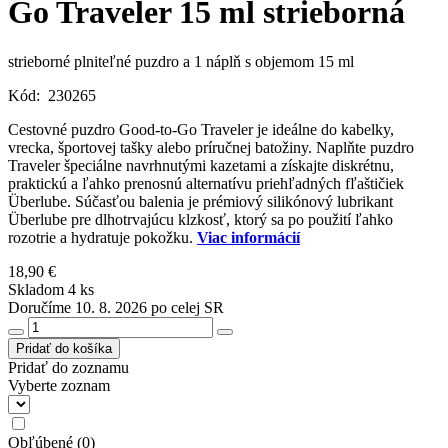
Go Traveler 15 ml strieborná
strieborné plniteľné puzdro a 1 náplň s objemom 15 ml
Kód:
230265
Cestovné puzdro Good-to-Go Traveler je ideálne do kabelky,
vrecka, športovej tašky alebo príručnej batožiny. Naplňte puzdro
Traveler špeciálne navrhnutými kazetami a získajte diskrétnu,
praktickú a ľahko prenosnú alternatívu priehľadných fľaštičiek
Überlube. Súčasťou balenia je prémiový silikónový lubrikant
Überlube pre dlhotrvajúcu klzkosť, ktorý sa po použití ľahko
rozotrie a hydratuje pokožku.
Viac informácií
18,90 €
Skladom 4 ks
Doručíme 10. 8. 2026 po celej SR
Pridať do košíka
Pridať do zoznamu
Vyberte zoznam
Obľúbené
(
0
)