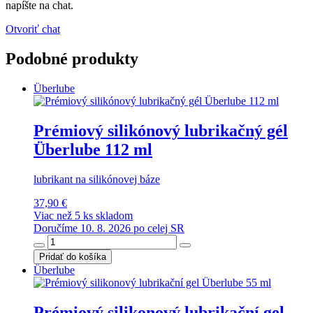
napíšte na chat.
Otvoriť chat
Podobné produkty
Überlube
Prémiový silikónový lubrikačný gél
Überlube 112 ml
lubrikant na silikónovej báze
37,90 €
Viac než 5 ks skladom
Doručíme 10. 8. 2026 po celej SR
Pridať do košíka
Überlube
Prémiový silikonový lubrikační gel