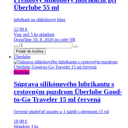
Überlube 55 ml
lubrikant na silikónovej báze
22,90 €
Viac než 5 ks skladom
Doručíme 10. 8. 2026 po celej SR
Pridať do košíka
Überlube
Novinka
Súprava silikónového lubrikantu s
cestovným puzdrom Überlube Good-
to-Go Traveler 15 ml červená
červené plniteľné puzdro a 1 náplň s objemom 15 ml
18,90 €
Skladom 3 ks