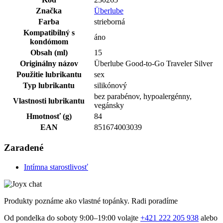
Značka
Überlube
Farba
strieborná
Kompatibilný s
áno
kondómom
Obsah (ml)
15
Originálny názov
Überlube Good-to-Go Traveler Silver
Použitie lubrikantu
sex
Typ lubrikantu
silikónový
bez parabénov, hypoalergénny,
Vlastnosti lubrikantu
vegánsky
Hmotnosť (g)
84
EAN
851674003039
Zaradené
Intímna starostlivosť
Produkty poznáme ako vlastné topánky. Radi poradíme
Od pondelka do soboty 9:00–19:00 volajte
+421 222 205 938
alebo