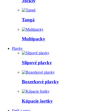
Jocksy
Tangá
Multipacky
Plavky
Slipové plavky
Boxerkové plavky
Kúpacie šortky
Fetiš a sexy