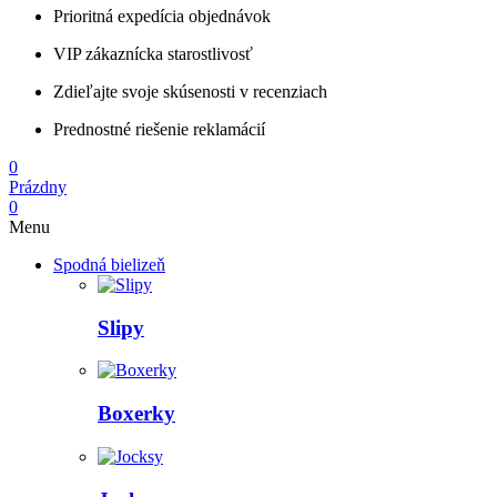
Prioritná expedícia objednávok
VIP zákaznícka starostlivosť
Zdieľajte svoje skúsenosti v recenziach
Prednostné riešenie reklamácií
0
Prázdny
0
Menu
Spodná bielizeň
Slipy
Boxerky