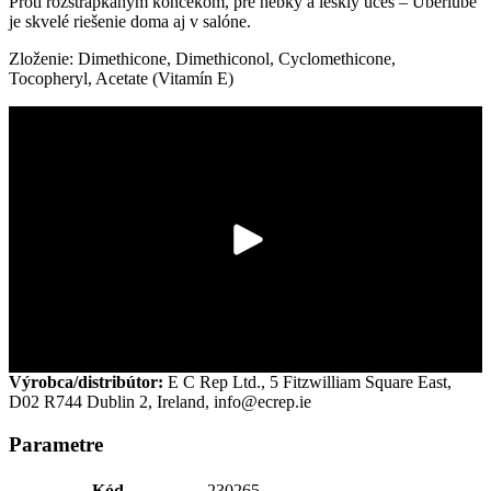
Proti rozstrapkaným končekom, pre hebký a lesklý účes – Überlube
je skvelé riešenie doma aj v salóne.
Zloženie: Dimethicone, Dimethiconol, Cyclomethicone,
Tocopheryl, Acetate (Vitamín E)
Výrobca/distribútor:
E C Rep Ltd., 5 Fitzwilliam Square East,
D02 R744 Dublin 2, Ireland,
info@ecrep.ie
Parametre
Kód
230265