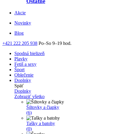
Ostatné
Akcie
Novinky
Blog
+421 222 205 938
Po–So 9–19 hod.
Spodná bielizeň
Plavky
Fetiš a sexy
Šport
Oblečenie
Doplnky
Späť
Doplnky
Zobraziť všetko
Šiltovky a čiapky
(6)
Tašky a batohy
(0)