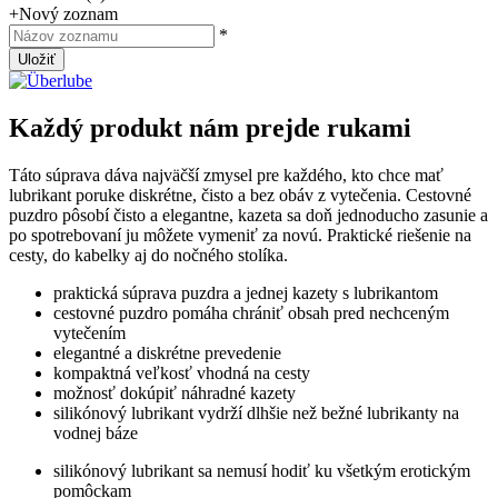
+
Nový zoznam
*
Uložiť
Každý produkt nám prejde rukami
Táto súprava dáva najväčší zmysel pre každého, kto chce mať
lubrikant poruke diskrétne, čisto a bez obáv z vytečenia. Cestovné
puzdro pôsobí čisto a elegantne, kazeta sa doň jednoducho zasunie a
po spotrebovaní ju môžete vymeniť za novú. Praktické riešenie na
cesty, do kabelky aj do nočného stolíka.
praktická súprava puzdra a jednej kazety s lubrikantom
cestovné puzdro pomáha chrániť obsah pred nechceným
vytečením
elegantné a diskrétne prevedenie
kompaktná veľkosť vhodná na cesty
možnosť dokúpiť náhradné kazety
silikónový lubrikant vydrží dlhšie než bežné lubrikanty na
vodnej báze
silikónový lubrikant sa nemusí hodiť ku všetkým erotickým
pomôckam