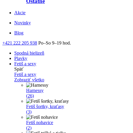
Ostatné
Akcie
Novinky
Blog
+421 222 205 938
Po–So 9–19 hod.
Spodná bielizeň
Plavky
Fetiš a sexy
Späť
Fetiš a sexy
Zobraziť všetko
Harnessy
(26)
Fetiš šortky, kraťasy
(3)
Fetiš nohavice
(2)