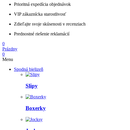
Prioritná expedícia objednávok
VIP zákaznícka starostlivosť
Zdieľajte svoje skúsenosti v recenziach
Prednostné riešenie reklamácií
0
Prázdny
0
Menu
Spodná bielizeň
Slipy
Boxerky