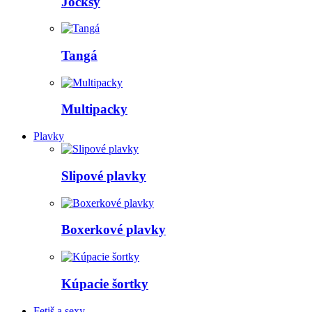
Jocksy
Tangá
Multipacky
Plavky
Slipové plavky
Boxerkové plavky
Kúpacie šortky
Fetiš a sexy