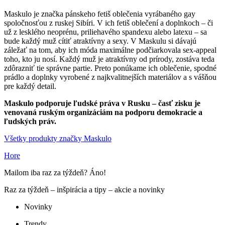
Maskulo je značka pánskeho fetiš oblečenia vyrábaného gay
spoločnosťou z ruskej Sibíri. V ich fetiš oblečení a doplnkoch – či
už z lesklého neoprénu, priliehavého spandexu alebo latexu – sa
bude každý muž cítiť atraktívny a sexy. V Maskulu si dávajú
záležať na tom, aby ich móda maximálne podčiarkovala sex-appeal
toho, kto ju nosí. Každý muž je atraktívny od prírody, zostáva teda
zdôrazniť tie správne partie. Preto ponúkame ich oblečenie, spodné
prádlo a doplnky vyrobené z najkvalitnejších materiálov a s vášňou
pre každý detail.
Maskulo podporuje ľudské práva v Rusku – časť zisku je
venovaná ruským organizáciám na podporu demokracie a
ľudských práv.
Všetky produkty značky Maskulo
Hore
Mailom iba raz za týždeň? Áno!
Raz za týždeň – inšpirácia a tipy – akcie a novinky
Novinky
Trendy