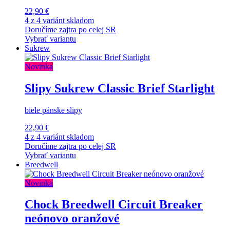
22,90 €
4 z 4 variánt skladom
Doručíme zajtra po celej SR
Vybrať variantu
Sukrew
Novinka
Slipy Sukrew Classic Brief Starlight
biele pánske slipy
22,90 €
4 z 4 variánt skladom
Doručíme zajtra po celej SR
Vybrať variantu
Breedwell
Novinka
Chock Breedwell Circuit Breaker
neónovo oranžové