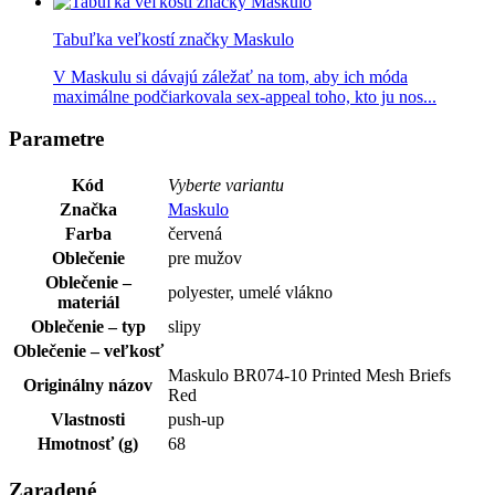
Tabuľka veľkostí značky Maskulo
V Maskulu si dávajú záležať na tom, aby ich móda
maximálne podčiarkovala sex-appeal toho, kto ju nos...
Parametre
Kód
Vyberte variantu
Značka
Maskulo
Farba
červená
Oblečenie
pre mužov
Oblečenie –
polyester, umelé vlákno
materiál
Oblečenie – typ
slipy
Oblečenie – veľkosť
Maskulo BR074-10 Printed Mesh Briefs
Originálny názov
Red
Vlastnosti
push-up
Hmotnosť (g)
68
Zaradené