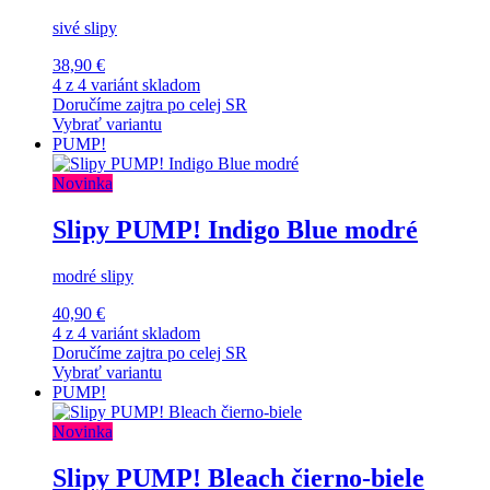
sivé slipy
38,90 €
4 z 4 variánt skladom
Doručíme zajtra po celej SR
Vybrať variantu
PUMP!
Novinka
Slipy PUMP! Indigo Blue modré
modré slipy
40,90 €
4 z 4 variánt skladom
Doručíme zajtra po celej SR
Vybrať variantu
PUMP!
Novinka
Slipy PUMP! Bleach čierno-biele