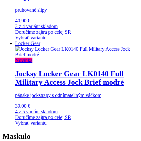
pruhované slipy
40,90 €
3 z 4 variánt skladom
Doručíme zajtra po celej SR
Vybrať variantu
Locker Gear
Novinka
Jocksy Locker Gear LK0140 Full
Military Access Jock Brief modré
pánske jockstrapy s odnímateľným váčkom
39,00 €
4 z 5 variánt skladom
Doručíme zajtra po celej SR
Vybrať variantu
Maskulo