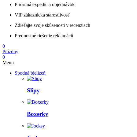
Prioritná expedícia objednávok
VIP zákaznícka starostlivosť
Zdieľajte svoje skúsenosti v recenziach
Prednostné riešenie reklamácií
0
Prázdny
0
Menu
Spodná bielizeň
Slipy
Boxerky