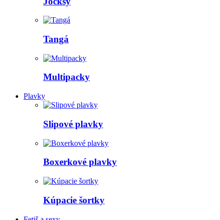
Jocksy
Tangá
Multipacky
Plavky
Slipové plavky
Boxerkové plavky
Kúpacie šortky
Fetiš a sexy