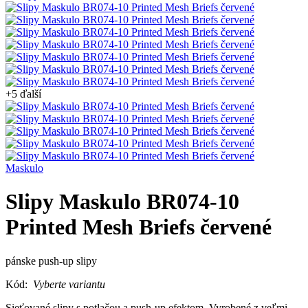
+5 ďalší
Maskulo
Slipy Maskulo BR074-10
Printed Mesh Briefs červené
pánske push-up slipy
Kód:
Vyberte variantu
Sieťované slipy s potlačou a push-up efektom. Vyrobené z veľmi