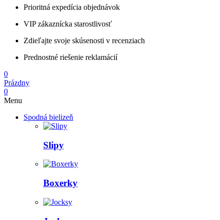
Prioritná expedícia objednávok
VIP zákaznícka starostlivosť
Zdieľajte svoje skúsenosti v recenziach
Prednostné riešenie reklamácií
0
Prázdny
0
Menu
Spodná bielizeň
Slipy
Boxerky