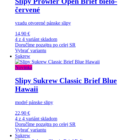
Slipy Prowler Open Brief bielo-
červené
vzadu otvorené pánske slipy
14,90 €
4 z 4 variánt skladom
Doručíme pozajtra po celej SR
Vybrať variantu
Sukrew
Novinka
Slipy Sukrew Classic Brief Blue
Hawaii
modré pánske slipy
22,90 €
4 z 4 variánt skladom
Doručíme pozajtra po celej SR
Vybrať variantu
Sukrew