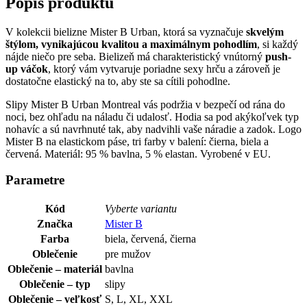
Popis produktu
V kolekcii bielizne Mister B Urban, ktorá sa vyznačuje
skvelým
štýlom, vynikajúcou kvalitou a maximálnym pohodlím
, si každý
nájde niečo pre seba. Bielizeň má charakteristický vnútorný
push-
up váčok
, ktorý vám vytvaruje poriadne sexy hrču a zároveň je
dostatočne elastický na to, aby ste sa cítili pohodlne.
Slipy Mister B Urban Montreal vás podržia v bezpečí od rána do
noci, bez ohľadu na náladu či udalosť. Hodia sa pod akýkoľvek typ
nohavíc a sú navrhnuté tak, aby nadvihli vaše náradie a zadok. Logo
Mister B na elastickom páse, tri farby v balení: čierna, biela a
červená. Materiál: 95 % bavlna, 5 % elastan. Vyrobené v EU.
Parametre
Kód
Vyberte variantu
Značka
Mister B
Farba
biela, červená, čierna
Oblečenie
pre mužov
Oblečenie – materiál
bavlna
Oblečenie – typ
slipy
Oblečenie – veľkosť
S, L, XL, XXL