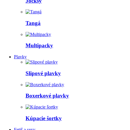
Jocksy
Tangá
Multipacky
Plavky
Slipové plavky
Boxerkové plavky
Kúpacie šortky
Fetiš a sexy