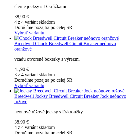
čierne jocksy s D-krúžkami
38,90 €
4 z 4 variánt skladom
Doručíme pozajtra po celej SR
Vybrať variantu
Breedwell
Chock Breedwell Circuit Breaker neónovo
oranžové
vzadu otvorené boxerky s výrezmi
41,90 €
3 z 4 variánt skladom
Doručíme pozajtra po celej SR
Vybrať variantu
Breedwell
Jocksy Breedwell Circuit Breaker Jock neónovo
ružové
neonově růžové jocksy s D-kroužky
38,90 €
4 z 4 variánt skladom
Doručíme pozajtra po celej SR