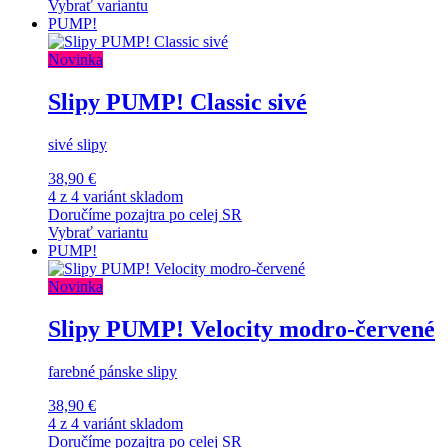
Vybrať variantu
PUMP!
Novinka
Slipy PUMP! Classic sivé
sivé slipy
38,90 €
4 z 4 variánt skladom
Doručíme pozajtra po celej SR
Vybrať variantu
PUMP!
Novinka
Slipy PUMP! Velocity modro-červené
farebné pánske slipy
38,90 €
4 z 4 variánt skladom
Doručíme pozajtra po celej SR