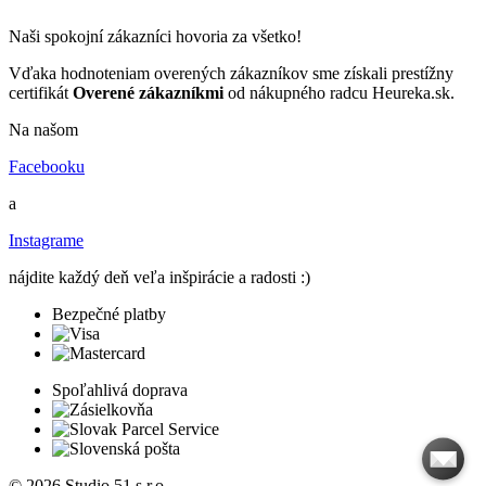
Naši spokojní zákazníci hovoria za všetko!
Vďaka hodnoteniam overených zákazníkov sme získali prestížny
certifikát
Overené zákazníkmi
od nákupného radcu Heureka.sk.
Na našom
Facebooku
a
Instagrame
nájdite každý deň veľa inšpirácie a radosti :)
Bezpečné platby
Spoľahlivá doprava
© 2026 Studio 51 s.r.o.