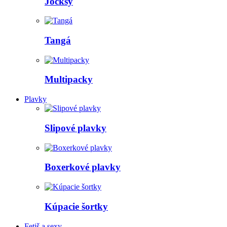
Jocksy
Tangá
Multipacky
Plavky
Slipové plavky
Boxerkové plavky
Kúpacie šortky
Fetiš a sexy