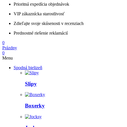
Prioritná expedícia objednávok
VIP zákaznícka starostlivosť
Zdieľajte svoje skúsenosti v recenziach
Prednostné riešenie reklamácií
0
Prázdny
0
Menu
Spodná bielizeň
Slipy
Boxerky