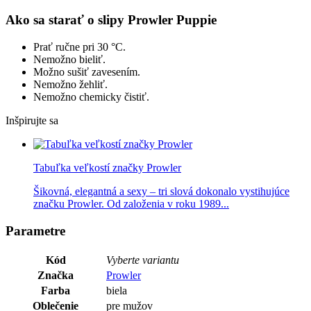
Ako sa starať o slipy Prowler Puppie
Prať ručne pri 30 °C.
Nemožno bieliť.
Možno sušiť zavesením.
Nemožno žehliť.
Nemožno chemicky čistiť.
Inšpirujte sa
Tabuľka veľkostí značky Prowler
Šikovná, elegantná a sexy – tri slová dokonalo vystihujúce
značku Prowler. Od založenia v roku 1989...
Parametre
Kód
Vyberte variantu
Značka
Prowler
Farba
biela
Oblečenie
pre mužov