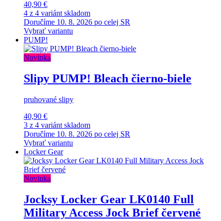
40,90 €
4 z 4 variánt skladom
Doručíme 10. 8. 2026 po celej SR
Vybrať variantu
PUMP!
Novinka
Slipy PUMP! Bleach čierno-biele
pruhované slipy
40,90 €
3 z 4 variánt skladom
Doručíme 10. 8. 2026 po celej SR
Vybrať variantu
Locker Gear
Novinka
Jocksy Locker Gear LK0140 Full
Military Access Jock Brief červené