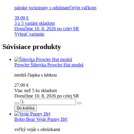
pánske jockstrapy s odnímateľným váčkom
39,00 €
3 z 5 variánt skladom
Doručíme 10. 8. 2026 po celej SR
Vybrať variantu
Súvisiace produkty
Prowler
Šiltovka Prowler Hat modrá
modrá čiapka s labkou
27,90 €
Viac než 5 ks skladom
Doručíme 10. 8. 2026 po celej SR
Do košíka
Bobo Bear
Vejár Puppy žltý
veľký vejár s obrázkami