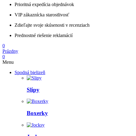
Prioritná expedícia objednávok
VIP zákaznícka starostlivosť
Zdieľajte svoje skúsenosti v recenziach
Prednostné riešenie reklamácií
0
Prázdny
0
Menu
Spodná bielizeň
Slipy
Boxerky