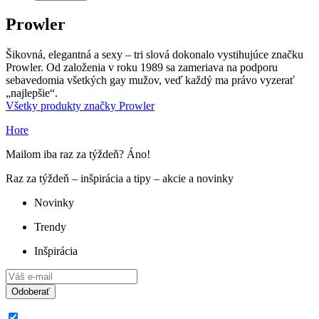
Prowler
Šikovná, elegantná a sexy – tri slová dokonalo vystihujúce značku
Prowler. Od založenia v roku 1989 sa zameriava na podporu
sebavedomia všetkých gay mužov, veď každý ma právo vyzerať
„najlepšie“.
Všetky produkty značky Prowler
Hore
Mailom iba raz za týždeň? Áno!
Raz za týždeň – inšpirácia a tipy – akcie a novinky
Novinky
Trendy
Inšpirácia
Odoberať