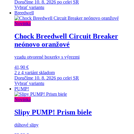
Doručíme 10. 8. 2026 po celej SR
Vybrať variantu
Breedwell
Novinka
Chock Breedwell Circuit Breaker
neónovo oranžové
vzadu otvorené boxerky s výrezmi
41,90 €
2 z 4 variánt skladom
Doručíme 10. 8. 2026 po celej SR
Vybrať variantu
PUMP!
Novinka
Slipy PUMP! Prism biele
dúhové slipy