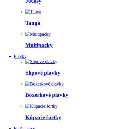
Jocksy
Tangá
Multipacky
Plavky
Slipové plavky
Boxerkové plavky
Kúpacie šortky
Fetiš a sexy