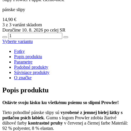
pánske slipy
14,90 €
3 z 3 variánt skladom
Doručíme 10. 8. 2026 po celej SR
Vyberte variantu
Fotky
Popis produktu
Parametre
Podobné produkty
Súvisiace produkty
O značke
Popis produktu
Oslávte svoju lásku ku všetkému psiemu so slipmi Prowler!
Tieto pohodlné pánske slipy sú
vyrobené z jemnej bielej látky s
potlačou psích labiek
. Gumu s logom Prowler zdobia žiarivé
dúhové farby
kontrastné pruhy
v červenej a čiernej farbe Materiál:
92 % polyester, 8 % elastan.