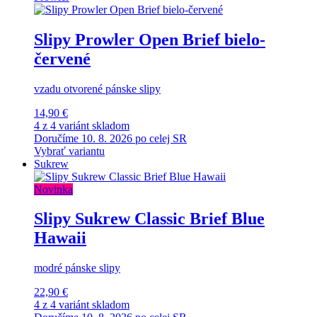
Slipy Prowler Open Brief bielo-
červené
vzadu otvorené pánske slipy
14,90 €
4 z 4 variánt skladom
Doručíme 10. 8. 2026 po celej SR
Vybrať variantu
Sukrew
Novinka
Slipy Sukrew Classic Brief Blue
Hawaii
modré pánske slipy
22,90 €
4 z 4 variánt skladom