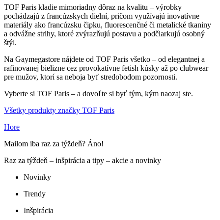
TOF Paris kladie mimoriadny dôraz na kvalitu – výrobky
pochádzajú z francúzskych dielní, pričom využívajú inovatívne
materiály ako francúzsku čipku, fluorescenčné či metalické tkaniny
a odvážne strihy, ktoré zvýrazňujú postavu a podčiarkujú osobný
štýl.
Na Gaymegastore nájdete od TOF Paris všetko – od elegantnej a
rafinovanej bielizne cez provokatívne fetish kúsky až po clubwear –
pre mužov, ktorí sa neboja byť stredobodom pozornosti.
Vyberte si TOF Paris – a dovoľte si byť tým, kým naozaj ste.
Všetky produkty značky TOF Paris
Hore
Mailom iba raz za týždeň? Áno!
Raz za týždeň – inšpirácia a tipy – akcie a novinky
Novinky
Trendy
Inšpirácia