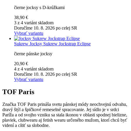
čierne jocksy s D-krúžkami
38,90 €
3 z 4 variánt skladom
Doručíme 10. 8. 2026 po celej SR
Vybrať variantu
Sukrew
Jocksy Sukrew Jockstrap Eclipse
čierne pánske jocksy
20,90 €
4 z 4 variánt skladom
Doručíme 10. 8. 2026 po celej SR
Vybrať variantu
TOF Paris
Značka TOF Paris prináša svetu pánskej módy neochvejnú odvahu,
dravý štýl a špičkové remeselné spracovanie. Jej sídlo je v srdci
Paríža a od svojho vzniku sa stala ikonou v oblasti spodnej bielizne,
plaviek, clubwearu aj fetish wearu určeného mužom, ktorí chcú byť
videní a cítiť sa slobodne.