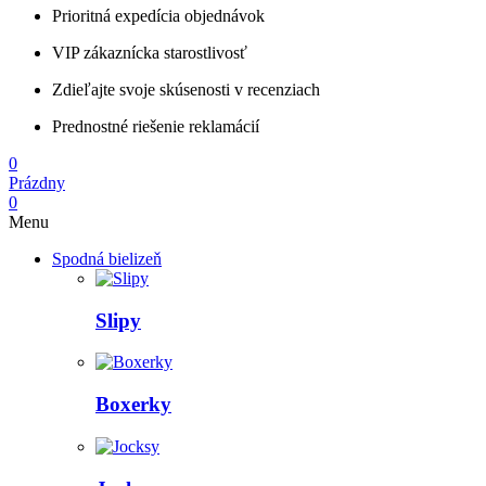
Prioritná expedícia objednávok
VIP zákaznícka starostlivosť
Zdieľajte svoje skúsenosti v recenziach
Prednostné riešenie reklamácií
0
Prázdny
0
Menu
Spodná bielizeň
Slipy
Boxerky