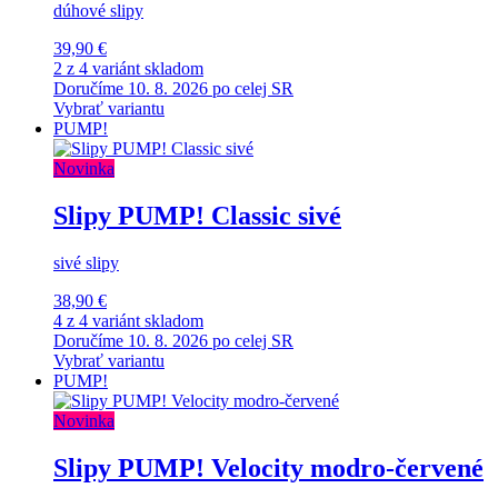
dúhové slipy
39,90 €
2 z 4 variánt skladom
Doručíme 10. 8. 2026 po celej SR
Vybrať variantu
PUMP!
Novinka
Slipy PUMP! Classic sivé
sivé slipy
38,90 €
4 z 4 variánt skladom
Doručíme 10. 8. 2026 po celej SR
Vybrať variantu
PUMP!
Novinka
Slipy PUMP! Velocity modro-červené