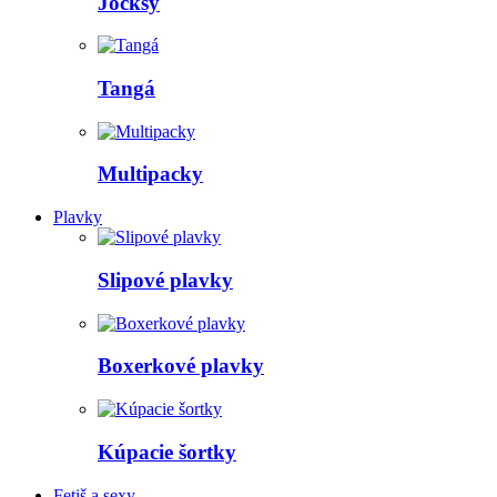
Jocksy
Tangá
Multipacky
Plavky
Slipové plavky
Boxerkové plavky
Kúpacie šortky
Fetiš a sexy