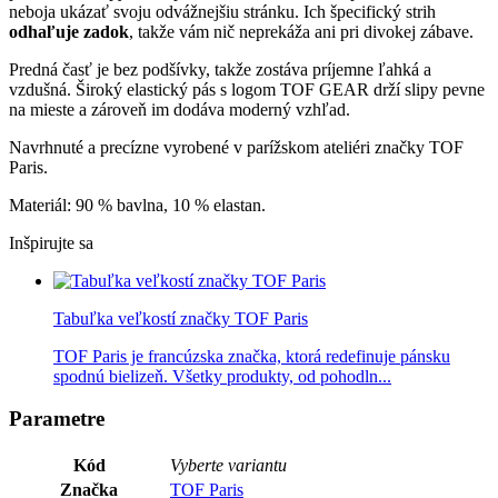
neboja ukázať svoju odvážnejšiu stránku. Ich špecifický strih
odhaľuje zadok
, takže vám nič neprekáža ani pri divokej zábave.
Predná časť je bez podšívky, takže zostáva príjemne ľahká a
vzdušná. Široký elastický pás s logom TOF GEAR drží slipy pevne
na mieste a zároveň im dodáva moderný vzhľad.
Navrhnuté a precízne vyrobené v parížskom ateliéri značky TOF
Paris.
Materiál: 90 % bavlna, 10 % elastan.
Inšpirujte sa
Tabuľka veľkostí značky TOF Paris
TOF Paris je francúzska značka, ktorá redefinuje pánsku
spodnú bielizeň. Všetky produkty, od pohodln...
Parametre
Kód
Vyberte variantu
Značka
TOF Paris