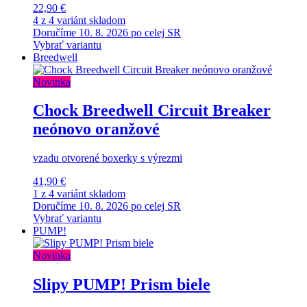
22,90 €
4 z 4 variánt skladom
Doručíme 10. 8. 2026 po celej SR
Vybrať variantu
Breedwell
Novinka
Chock Breedwell Circuit Breaker
neónovo oranžové
vzadu otvorené boxerky s výrezmi
41,90 €
1 z 4 variánt skladom
Doručíme 10. 8. 2026 po celej SR
Vybrať variantu
PUMP!
Novinka
Slipy PUMP! Prism biele