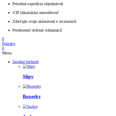
Prioritná expedícia objednávok
VIP zákaznícka starostlivosť
Zdieľajte svoje skúsenosti v recenziach
Prednostné riešenie reklamácií
0
Prázdny
0
Menu
Spodná bielizeň
Slipy
Boxerky