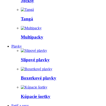
Jocksy
Tangá
Multipacky
Plavky
Slipové plavky
Boxerkové plavky
Kúpacie šortky
Fetiš a sexy