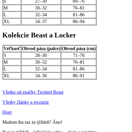
S
27–30
69–76
M
30–32
76–81
L
32–34
81–86
XL
34–37
86–94
Kolekcie Beast a Locker
Veľkosť
Obvod pása (palce)
Obvod pása (cm)
S
28–30
71–76
M
30–32
76–81
L
32–34
81–86
XL
34–36
86–91
Všetko od značky Twisted Beast
Všetky články a recenzie
Hore
Mailom iba raz za týždeň? Áno!