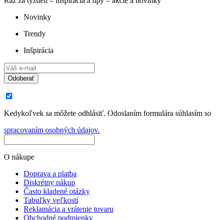
Raz za týždeň – inšpirácia a tipy – akcie a novinky
Novinky
Trendy
Inšpirácia
Odoberať
Kedykoľvek sa môžete odhlásiť. Odoslaním formulára súhlasím so
spracovaním osobných údajov.
O nákupe
Doprava a platba
Diskrétny nákup
Často kladené otázky
Tabuľky veľkostí
Reklamácia a vrátenie tovaru
Obchodné podmienky