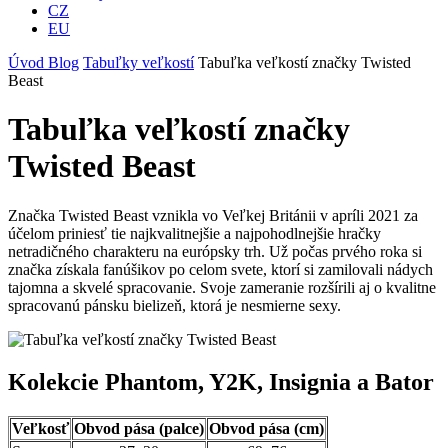
CZ
EU
Úvod
Blog
Tabuľky veľkostí
Tabuľka veľkostí značky Twisted
Beast
Tabuľka veľkostí značky
Twisted Beast
Značka Twisted Beast vznikla vo Veľkej Británii v apríli 2021 za
účelom priniesť tie najkvalitnejšie a najpohodlnejšie hračky
netradičného charakteru na európsky trh. Už počas prvého roka si
značka získala fanúšikov po celom svete, ktorí si zamilovali nádych
tajomna a skvelé spracovanie. Svoje zameranie rozšírili aj o kvalitne
spracovanú pánsku bielizeň, ktorá je nesmierne sexy.
Kolekcie Phantom, Y2K, Insignia a Bator
Veľkosť
Obvod pása (palce)
Obvod pása (cm)