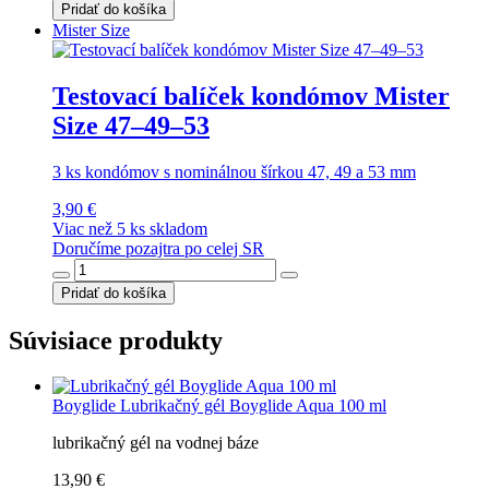
Pridať do košíka
Mister Size
Testovací balíček kondómov Mister
Size 47–49–53
3 ks kondómov s nominálnou šírkou 47, 49 a 53 mm
3,90 €
Viac než 5 ks skladom
Doručíme pozajtra po celej SR
Pridať do košíka
Súvisiace produkty
Boyglide
Lubrikačný gél Boyglide Aqua 100 ml
lubrikačný gél na vodnej báze
13,90 €