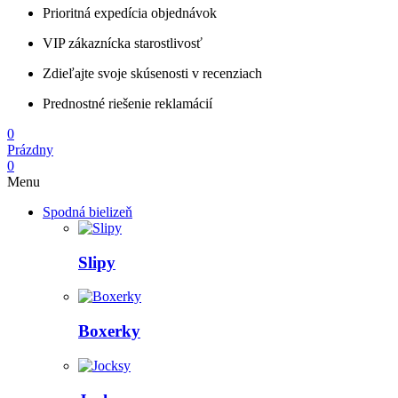
Prioritná expedícia objednávok
VIP zákaznícka starostlivosť
Zdieľajte svoje skúsenosti v recenziach
Prednostné riešenie reklamácií
0
Prázdny
0
Menu
Spodná bielizeň
Slipy
Boxerky