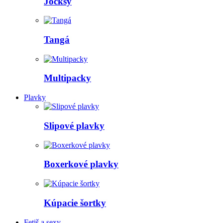
Jocksy
Tangá
Multipacky
Plavky
Slipové plavky
Boxerkové plavky
Kúpacie šortky
Fetiš a sexy