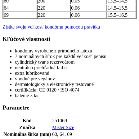
60
200
0,05
13,5–14,5
64
220
0,06
14,5–15,5
69
220
0,06
15,5–16,5
Zistite svoju veľkosť kondómu pomocou pravítka
Kľúčové vlastnosti
kondómy vyrobené z prírodného latexu
7 nominálnych šírok pre každú veľkosť penisu
cylindrický tvar s rezervoárom
neutrálna priehľadná farba
extra lubrikované
vhodné pre vegánov
dermatologicky a elektronicky testované
certifikácia: CE 0120 / ISO 4074
balenie 3 ks
Parametre
Kód
251069
Značka
Mister Size
Nominálna šírka (mm)
60, 64, 69