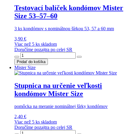
Testovací balíček kondómov Mister
Size 53–57–60
3 ks kondómov s nominálnou šírkou 53, 57 a 60 mm
3,90 €
Viac než 5 ks skladom
Doručíme pozajtra po celej SR
Pridať do košíka
Mister Size
Stupnica na určenie veľkosti
kondómov Mister Size
pomôcka na meranie nominálnej šírky kondómov
2,40 €
Viac než 5 ks skladom
Doručíme pozajtra po celej SR