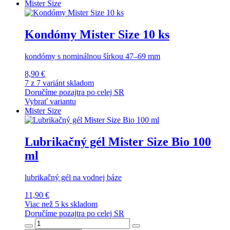
Mister Size
Kondómy Mister Size 10 ks
kondómy s nominálnou šírkou 47–69 mm
8,90 €
7 z 7 variánt skladom
Doručíme pozajtra po celej SR
Vybrať variantu
Mister Size
Lubrikačný gél Mister Size Bio 100
ml
lubrikačný gél na vodnej báze
11,90 €
Viac než 5 ks skladom
Doručíme pozajtra po celej SR