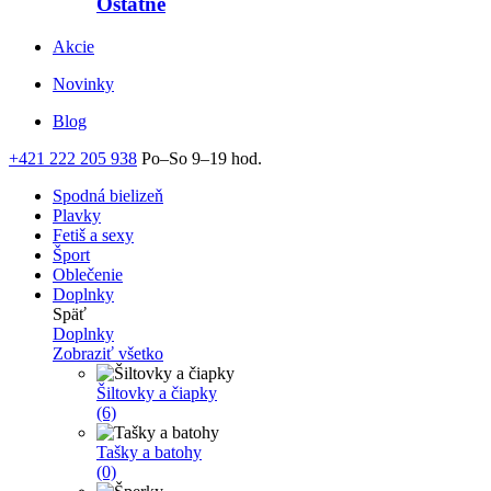
Ostatné
Akcie
Novinky
Blog
+421 222 205 938
Po–So 9–19 hod.
Spodná bielizeň
Plavky
Fetiš a sexy
Šport
Oblečenie
Doplnky
Späť
Doplnky
Zobraziť všetko
Šiltovky a čiapky
(6)
Tašky a batohy
(0)