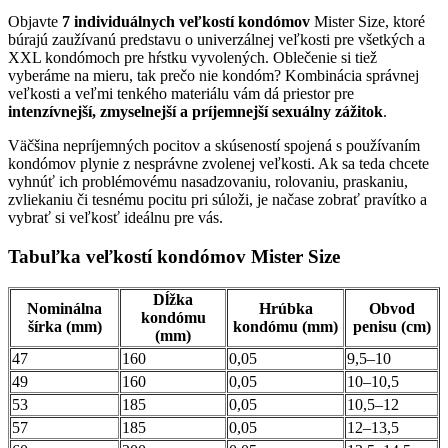
Objavte
7 individuálnych veľkostí kondómov
Mister Size, ktoré
búrajú zaužívanú predstavu o univerzálnej veľkosti pre všetkých a
XXL kondómoch pre hŕstku vyvolených. Oblečenie si tiež
vyberáme na mieru, tak prečo nie kondóm? Kombinácia správnej
veľkosti a veľmi tenkého materiálu vám dá priestor pre
intenzívnejší, zmyselnejší a príjemnejší sexuálny zážitok
.
Väčšina nepríjemných pocitov a skúseností spojená s používaním
kondómov plynie z nesprávne zvolenej veľkosti. Ak sa teda chcete
vyhnúť ich problémovému nasadzovaniu, rolovaniu, praskaniu,
zvliekaniu či tesnému pocitu pri súloži, je načase zobrať pravítko a
vybrať si veľkosť ideálnu pre vás.
Tabuľka veľkostí kondómov Mister Size
Dĺžka
Nominálna
Hrúbka
Obvod
kondómu
šírka (mm)
kondómu (mm)
penisu (cm)
(mm)
47
160
0,05
9,5–10
49
160
0,05
10–10,5
53
185
0,05
10,5–12
57
185
0,05
12–13,5