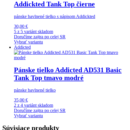
Addickted Tank Top čierne
pánske bavlnené tielko s nápisom Addickted
30,00 €
5 z 5 variánt skladom
Doručíme zajtra po celej SR
Vybrať variantu
Addicted
Pánske tielko Addicted AD531 Basic
Tank Top tmavo modré
pánske bavlnené tielko
35,00 €
2 z 4 variánt skladom
Doručíme zajtra po celej SR
Vybrať variantu
Súvisiace produkty