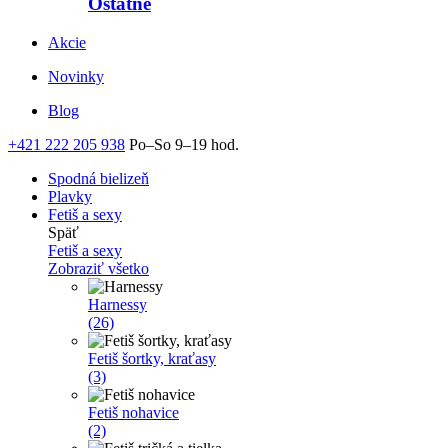
Ostatné
Akcie
Novinky
Blog
+421 222 205 938
Po–So 9–19 hod.
Spodná bielizeň
Plavky
Fetiš a sexy
Späť
Fetiš a sexy
Zobraziť všetko
Harnessy
(26)
Fetiš šortky, kraťasy
(3)
Fetiš nohavice
(2)