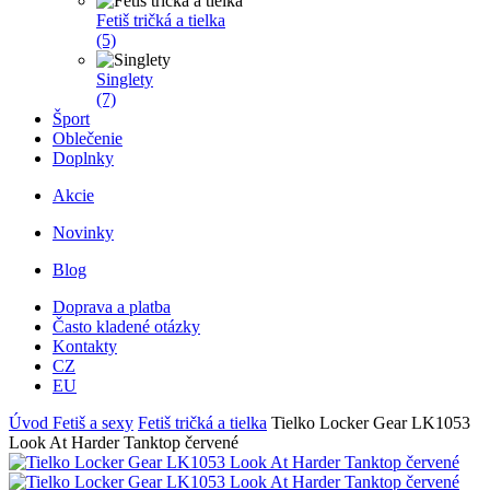
Fetiš tričká a tielka
(5)
Singlety
(7)
Šport
Oblečenie
Doplnky
Akcie
Novinky
Blog
Doprava a platba
Často kladené otázky
Kontakty
CZ
EU
Úvod
Fetiš a sexy
Fetiš tričká a tielka
Tielko Locker Gear LK1053
Look At Harder Tanktop červené