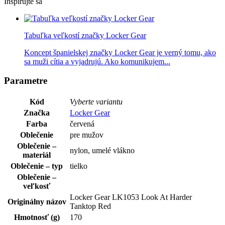
Inšpirujte sa
Tabuľka veľkostí značky Locker Gear
Koncept španielskej značky Locker Gear je verný tomu, ako
sa muži cítia a vyjadrujú. Ako komunikujem...
Parametre
Kód
Vyberte variantu
Značka
Locker Gear
Farba
červená
Oblečenie
pre mužov
Oblečenie –
nylon, umelé vlákno
materiál
Oblečenie – typ
tielko
Oblečenie –
veľkosť
Locker Gear LK1053 Look At Harder
Originálny názov
Tanktop Red
Hmotnosť (g)
170