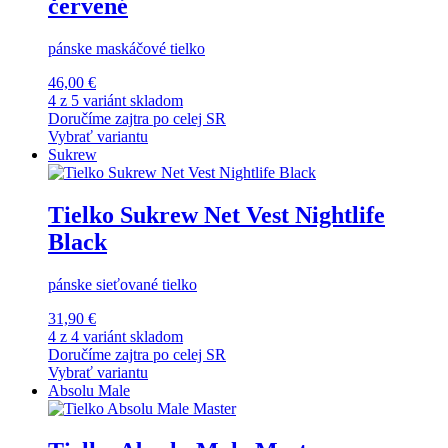
červené
pánske maskáčové tielko
46,00 €
4 z 5 variánt skladom
Doručíme zajtra po celej SR
Vybrať variantu
Sukrew
Tielko Sukrew Net Vest Nightlife
Black
pánske sieťované tielko
31,90 €
4 z 4 variánt skladom
Doručíme zajtra po celej SR
Vybrať variantu
Absolu Male