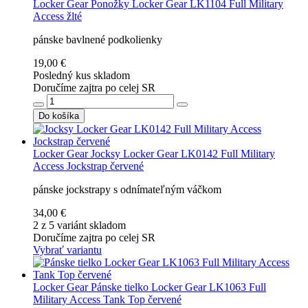
Locker Gear
Ponožky Locker Gear LK1104 Full Military
Access žlté
pánske bavlnené podkolienky
19,00 €
Posledný kus skladom
Doručíme zajtra po celej SR
Do košíka
Locker Gear
Jocksy Locker Gear LK0142 Full Military
Access Jockstrap červené
pánske jockstrapy s odnímateľným váčkom
34,00 €
2 z 5 variánt skladom
Doručíme zajtra po celej SR
Vybrať variantu
Locker Gear
Pánske tielko Locker Gear LK1063 Full
Military Access Tank Top červené