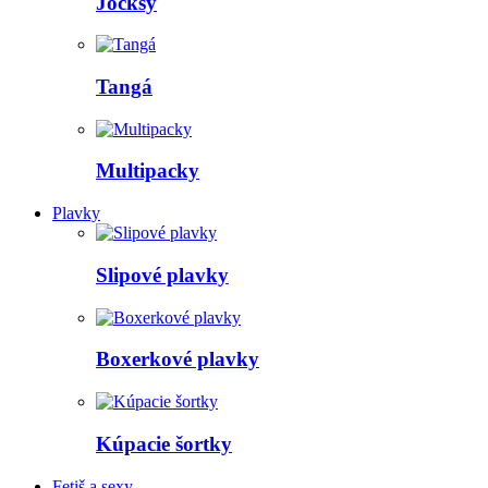
Jocksy
Tangá
Multipacky
Plavky
Slipové plavky
Boxerkové plavky
Kúpacie šortky
Fetiš a sexy