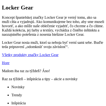
Locker Gear
Koncept španielskej značky Locker Gear je verný tomu, ako sa
muži cítia a vyjadrujú. Ako komunikujeme bez toho, aby sme museli
hovoriť, a ako môže naše oblečenie vyjadriť, čo chceme a čo cítime.
Každá kolekcia, jej farby a textúry, vychádza z čistého inštinktu a
naozajstného potešenia z nosenia bielizne Locker Gear.
Locker Gear nosia muži, ktorí sa neboja byť verní sami sebe. Buďte
teda pripravení „odomknúť svoju závislosť“.
Všetky produkty značky Locker Gear
Hore
Mailom iba raz za týždeň? Áno!
Raz za týždeň – inšpirácia a tipy – akcie a novinky
Novinky
Trendy
Inšpirácia