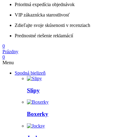
Prioritná expedícia objednávok
VIP zákaznícka starostlivosť
Zdieľajte svoje skúsenosti v recenziach
Prednostné riešenie reklamácií
0
Prázdny
0
Menu
Spodná bielizeň
Slipy
Boxerky