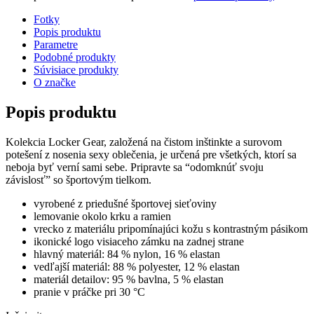
Fotky
Popis produktu
Parametre
Podobné produkty
Súvisiace produkty
O značke
Popis produktu
Kolekcia Locker Gear, založená na čistom inštinkte a surovom
potešení z nosenia sexy oblečenia, je určená pre všetkých, ktorí sa
neboja byť verní sami sebe. Pripravte sa “odomknúť svoju
závislosť” so športovým tielkom.
vyrobené z priedušné športovej sieťoviny
lemovanie okolo krku a ramien
vrecko z materiálu pripomínajúci kožu s kontrastným pásikom
ikonické logo visiaceho zámku na zadnej strane
hlavný materiál: 84 % nylon, 16 % elastan
vedľajší materiál: 88 % polyester, 12 % elastan
materiál detailov: 95 % bavlna, 5 % elastan
pranie v práčke pri 30 °C