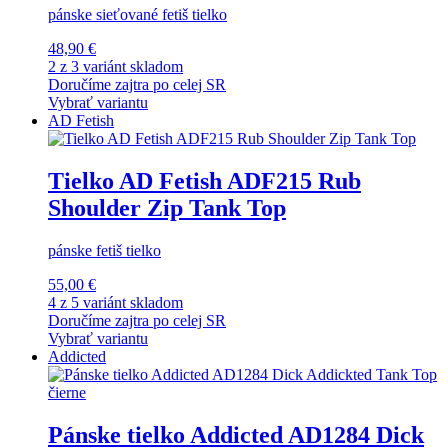
pánske sieťované fetiš tielko
48,90 €
2 z 3 variánt skladom
Doručíme zajtra po celej SR
Vybrať variantu
AD Fetish
Tielko AD Fetish ADF215 Rub
Shoulder Zip Tank Top
pánske fetiš tielko
55,00 €
4 z 5 variánt skladom
Doručíme zajtra po celej SR
Vybrať variantu
Addicted
Pánske tielko Addicted AD1284 Dick