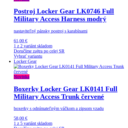
Postroj Locker Gear LK0746 Full
Military Access Harness modrý
nastaviteľný pánsky postroj s karabínami
61,00 €
1 z 2 variánt skladom
Doručíme zajtra po celej SR
Vybrať variantu
Locker Gear
Novinka
Boxerky Locker Gear LK0141 Full
Military Access Trunk červené
boxerky s odnímateľným váčkom a zipsom vzadu
58,00 €
1 z 5 variánt skladom