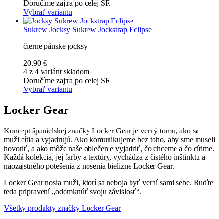
Doručíme zajtra po celej SR
Vybrať variantu
Sukrew
Jocksy Sukrew Jockstrap Eclipse
čierne pánske jocksy
20,90 €
4 z 4 variánt skladom
Doručíme zajtra po celej SR
Vybrať variantu
Locker Gear
Koncept španielskej značky Locker Gear je verný tomu, ako sa
muži cítia a vyjadrujú. Ako komunikujeme bez toho, aby sme museli
hovoriť, a ako môže naše oblečenie vyjadriť, čo chceme a čo cítime.
Každá kolekcia, jej farby a textúry, vychádza z čistého inštinktu a
naozajstného potešenia z nosenia bielizne Locker Gear.
Locker Gear nosia muži, ktorí sa neboja byť verní sami sebe. Buďte
teda pripravení „odomknúť svoju závislosť“.
Všetky produkty značky Locker Gear