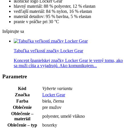
ikonické logo Locker Gear
hlavný materiál: 88 % polyester, 12 % elastan
vedľajší materiál: 84 % nylon, 16 % elastan
materiál detailov: 95 % bavlna, 5 % elastan
pranie v práčke pri 30 °C
Inšpirujte sa
Tabuľka veľkostí značky Locker Gear
Koncept španielskej značky Locker Gear je verný tomu, ako
sa muži cítia a vyjadrujú. Ako komunikujem...
Parametre
Kód
Vyberte variantu
Značka
Locker Gear
Farba
biela, čierna
Oblečenie
pre mužov
Oblečenie –
polyester, umelé vlákno
materiál
Oblečenie – typ
boxerky