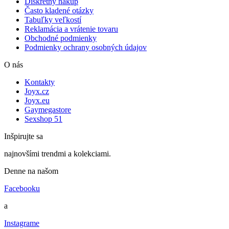
Diskrétny nákup
Často kladené otázky
Tabuľky veľkostí
Reklamácia a vrátenie tovaru
Obchodné podmienky
Podmienky ochrany osobných údajov
O nás
Kontakty
Joyx.cz
Joyx.eu
Gaymegastore
Sexshop 51
Inšpirujte sa
najnovšími trendmi a kolekciami.
Denne na našom
Facebooku
a
Instagrame