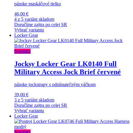
pánske maskáčové tielko
46,00 €
4 z 5 variánt skladom
Doručíme zajtra po celej SR
Vybrať variantu
Locker Gear
Novinka
Jocksy Locker Gear LK0140 Full
Military Access Jock Brief červené
pánske jockstrapy s odnímateľným váčkom
39,00 €
3 z 5 variánt skladom
Doručíme zajtra po celej SR
Vybrať variantu
Locker Gear
Novinka