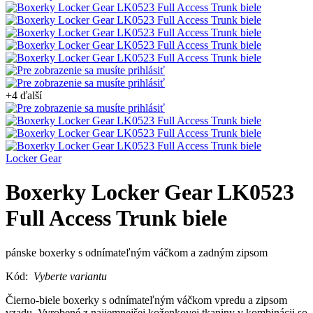
+4 ďalší
Locker Gear
Boxerky Locker Gear LK0523
Full Access Trunk biele
pánske boxerky s odnímateľným váčkom a zadným zipsom
Kód:
Vyberte variantu
Čierno-biele boxerky s odnímateľným váčkom vpredu a zipsom
vzadu. Vyrobené z najjemnejšej koženkovej tkaniny v kombinácii so