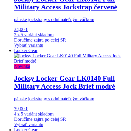
Military Access Jockstrap červené
pánske jockstrapy s odnímateľným váčkom
34,00 €
2 z 5 variánt skladom
Doručíme zajtra po celej SR
Vybrať variantu
Locker Gear
Novinka
Jocksy Locker Gear LK0140 Full
Military Access Jock Brief modré
pánske jockstrapy s odnímateľným váčkom
39,00 €
4 z 5 variánt skladom
Doručíme zajtra po celej SR
Vybrať variantu
Locker Gear