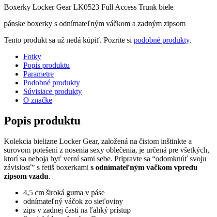
Boxerky Locker Gear LK0523 Full Access Trunk biele
pánske boxerky s odnímateľným váčkom a zadným zipsom
Tento produkt sa už nedá kúpiť. Pozrite si
podobné produkty
.
Fotky
Popis produktu
Parametre
Podobné produkty
Súvisiace produkty
O značke
Popis produktu
Kolekcia bielizne Locker Gear, založená na čistom inštinkte a
surovom potešení z nosenia sexy oblečenia, je určená pre všetkých,
ktorí sa neboja byť verní sami sebe. Pripravte sa “odomknúť svoju
závislosť” s fetiš boxerkami
s odnímateľným vačkom vpredu
zipsom vzadu
.
4,5 cm široká guma v páse
odnímateľný váčok zo sieťoviny
zips v zadnej časti na ľahký prístup