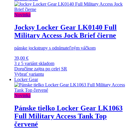
Novinka
Jocksy Locker Gear LK0140 Full
Military Access Jock Brief čierne
pánske jockstrapy s odnímateľným váčkom
39,00 €
3 z 5 variánt skladom
Doručíme zajtra po celej SR
Vybrať variantu
Locker Gear
Novinka
Pánske tielko Locker Gear LK1063
Full Military Access Tank Top
červené