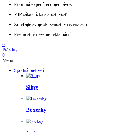
Prioritná expedícia objednávok
VIP zákaznícka starostlivosť
Zdieľajte svoje skúsenosti v recenziach
Prednostné riešenie reklamácií
0
Prázdny
0
Menu
Spodná bielizeň
Slipy
Boxerky