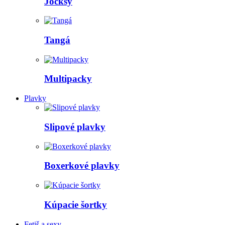
Jocksy
Tangá
Multipacky
Plavky
Slipové plavky
Boxerkové plavky
Kúpacie šortky
Fetiš a sexy