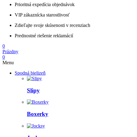
Prioritná expedícia objednávok
VIP zákaznícka starostlivosť
Zdieľajte svoje skúsenosti v recenziach
Prednostné riešenie reklamácií
0
Prázdny
0
Menu
Spodná bielizeň
Slipy
Boxerky