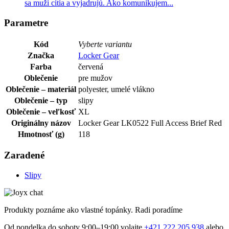
sa muži cítia a vyjadrujú. Ako komunikujem...
Parametre
Kód
Vyberte variantu
Značka
Locker Gear
Farba
červená
Oblečenie
pre mužov
Oblečenie – materiál
polyester, umelé vlákno
Oblečenie – typ
slipy
Oblečenie – veľkosť
XL
Originálny názov
Locker Gear LK0522 Full Access Brief Red
Hmotnosť (g)
118
Zaradené
Slipy
Produkty poznáme ako vlastné topánky. Radi poradíme
Od pondelka do soboty 9:00–19:00 volajte
+421 222 205 938
alebo