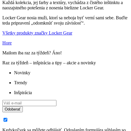
Každá kolekcia, jej farby a textúry, vychádza z čistého inštinktu a
naozajstného potešenia z nosenia bielizne Locker Gear.
Locker Gear nosia muži, ktorí sa neboja byť verní sami sebe. Buďte
teda pripravení „odomknúť svoju závislosť“.
Všetky produkty značky Locker Gear
Hore
Mailom iba raz za týždeň? Áno!
Raz za týždeň – inšpirácia a tipy – akcie a novinky
Novinky
Trendy
Inšpirácia
Odoberať
Kedykoľvek sa môžete odhlásiť. Odoslaním formulára súhlasím so