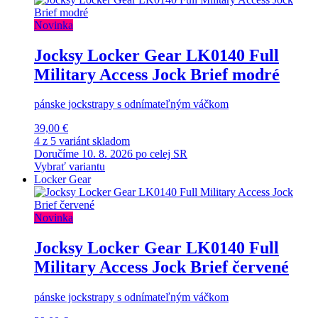
Novinka
Jocksy Locker Gear LK0140 Full
Military Access Jock Brief modré
pánske jockstrapy s odnímateľným váčkom
39,00 €
4 z 5 variánt skladom
Doručíme 10. 8. 2026 po celej SR
Vybrať variantu
Locker Gear
Novinka
Jocksy Locker Gear LK0140 Full
Military Access Jock Brief červené
pánske jockstrapy s odnímateľným váčkom