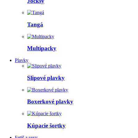
Jocksy
Tangá
Multipacky
Plavky
Slipové plavky
Boxerkové plavky
Kúpacie šortky
Fetiš a sexy