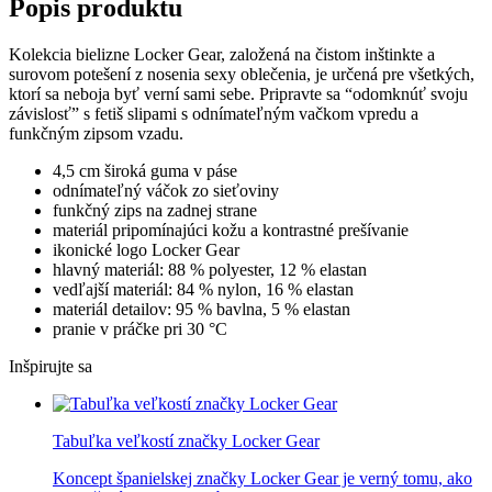
Popis produktu
Kolekcia bielizne Locker Gear, založená na čistom inštinkte a
surovom potešení z nosenia sexy oblečenia, je určená pre všetkých,
ktorí sa neboja byť verní sami sebe. Pripravte sa “odomknúť svoju
závislosť” s fetiš slipami s odnímateľným vačkom vpredu a
funkčným zipsom vzadu.
4,5 cm široká guma v páse
odnímateľný váčok zo sieťoviny
funkčný zips na zadnej strane
materiál pripomínajúci kožu a kontrastné prešívanie
ikonické logo Locker Gear
hlavný materiál: 88 % polyester, 12 % elastan
vedľajší materiál: 84 % nylon, 16 % elastan
materiál detailov: 95 % bavlna, 5 % elastan
pranie v práčke pri 30 °C
Inšpirujte sa
Tabuľka veľkostí značky Locker Gear
Koncept španielskej značky Locker Gear je verný tomu, ako