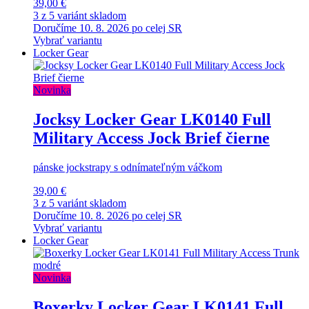
39,00 €
3 z 5 variánt skladom
Doručíme 10. 8. 2026 po celej SR
Vybrať variantu
Locker Gear
Novinka
Jocksy Locker Gear LK0140 Full
Military Access Jock Brief čierne
pánske jockstrapy s odnímateľným váčkom
39,00 €
3 z 5 variánt skladom
Doručíme 10. 8. 2026 po celej SR
Vybrať variantu
Locker Gear
Novinka
Boxerky Locker Gear LK0141 Full