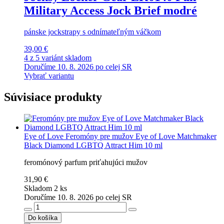
Military Access Jock Brief modré
pánske jockstrapy s odnímateľným váčkom
39,00 €
4 z 5 variánt skladom
Doručíme 10. 8. 2026 po celej SR
Vybrať variantu
Súvisiace produkty
Eye of Love
Feromóny pre mužov Eye of Love Matchmaker
Black Diamond LGBTQ Attract Him 10 ml
feromónový parfum priťahujúci mužov
31,90 €
Skladom 2 ks
Doručíme 10. 8. 2026 po celej SR
Do košíka