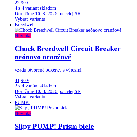
22,90 €
4 z 4 variánt skladom
Doručíme 10. 8. 2026 po celej SR
Vybrať variantu
Breedwell
Novinka
Chock Breedwell Circuit Breaker
neónovo oranžové
vzadu otvorené boxerky s výrezmi
41,90 €
2 z 4 variánt skladom
Doručíme 10. 8. 2026 po celej SR
Vybrať variantu
PUMP!
Novinka
Slipy PUMP! Prism biele