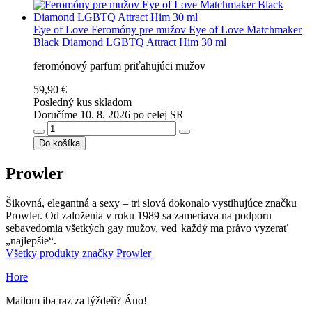
Eye of Love
Feromóny pre mužov Eye of Love Matchmaker
Black Diamond LGBTQ Attract Him 30 ml
feromónový parfum priťahujúci mužov
59,90 €
Posledný kus skladom
Doručíme 10. 8. 2026 po celej SR
Do košíka
Prowler
Šikovná, elegantná a sexy – tri slová dokonalo vystihujúce značku
Prowler. Od založenia v roku 1989 sa zameriava na podporu
sebavedomia všetkých gay mužov, veď každý ma právo vyzerať
„najlepšie“.
Všetky produkty značky Prowler
Hore
Mailom iba raz za týždeň? Áno!