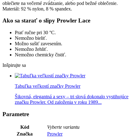
oblečiete na večerné zvádzanie, alebo pod bežné oblečenie.
Materiál: 92 % nylon, 8 % spandex.
Ako sa starať o slipy Prowler Lace
Prať ručne pri 30 °C.
Nemožno bieliť.
Možno sušiť zavesením.
Nemožno žehliť.
Nemožno chemicky čistiť.
Inšpirujte sa
Tabuľka veľkostí značky Prowler
Šikovná, elegantná a sexy – tri slová dokonalo vystihujúce
značku Prowler. Od založenia v roku 1989...
Parametre
Kód
Vyberte variantu
Značka
Prowler