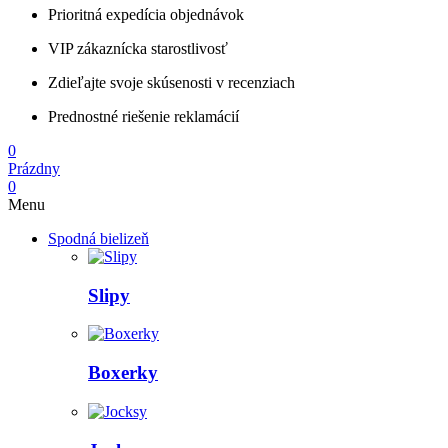
Prioritná expedícia objednávok
VIP zákaznícka starostlivosť
Zdieľajte svoje skúsenosti v recenziach
Prednostné riešenie reklamácií
0
Prázdny
0
Menu
Spodná bielizeň
Slipy
Boxerky