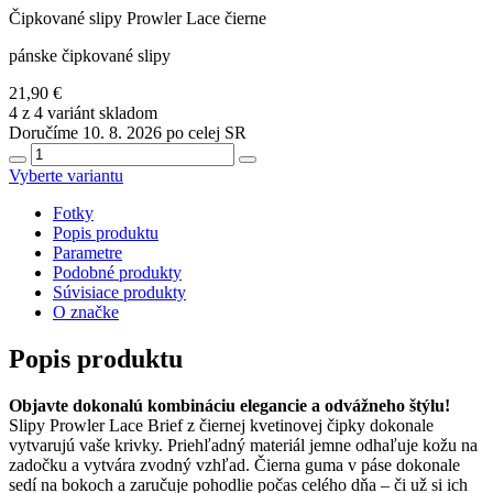
Čipkované slipy Prowler Lace čierne
pánske čipkované slipy
21,90 €
4 z 4 variánt skladom
Doručíme 10. 8. 2026 po celej SR
Vyberte variantu
Fotky
Popis produktu
Parametre
Podobné produkty
Súvisiace produkty
O značke
Popis produktu
Objavte dokonalú kombináciu elegancie a odvážneho štýlu!
Slipy Prowler Lace Brief z čiernej kvetinovej čipky dokonale
vytvarujú vaše krivky. Priehľadný materiál jemne odhaľuje kožu na
zadočku a vytvára zvodný vzhľad. Čierna guma v páse dokonale
sedí na bokoch a zaručuje pohodlie počas celého dňa – či už si ich