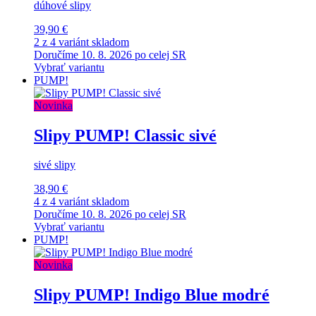
dúhové slipy
39,90 €
2 z 4 variánt skladom
Doručíme 10. 8. 2026 po celej SR
Vybrať variantu
PUMP!
Novinka
Slipy PUMP! Classic sivé
sivé slipy
38,90 €
4 z 4 variánt skladom
Doručíme 10. 8. 2026 po celej SR
Vybrať variantu
PUMP!
Novinka
Slipy PUMP! Indigo Blue modré