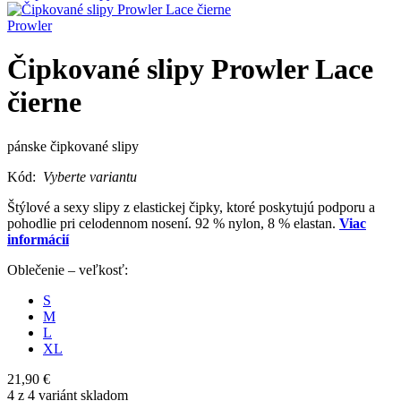
Prowler
Čipkované slipy Prowler Lace
čierne
pánske čipkované slipy
Kód:
Vyberte variantu
Štýlové a sexy slipy z elastickej čipky, ktoré poskytujú podporu a
pohodlie pri celodennom nosení. 92 % nylon, 8 % elastan.
Viac
informácií
Oblečenie – veľkosť:
S
M
L
XL
21,90 €
4 z 4 variánt skladom