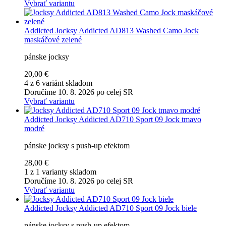
Vybrať variantu
Addicted
Jocksy Addicted AD813 Washed Camo Jock
maskáčové zelené
pánske jocksy
20,00 €
4 z 6 variánt skladom
Doručíme 10. 8. 2026 po celej SR
Vybrať variantu
Addicted
Jocksy Addicted AD710 Sport 09 Jock tmavo
modré
pánske jocksy s push-up efektom
28,00 €
1 z 1 varianty skladom
Doručíme 10. 8. 2026 po celej SR
Vybrať variantu
Addicted
Jocksy Addicted AD710 Sport 09 Jock biele
pánske jocksy s push-up efektom