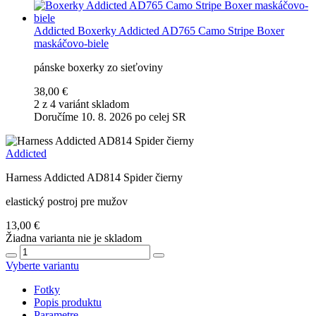
Addicted
Boxerky Addicted AD765 Camo Stripe Boxer
maskáčovo-biele
pánske boxerky zo sieťoviny
38,00 €
2 z 4 variánt skladom
Doručíme 10. 8. 2026 po celej SR
Addicted
Harness Addicted AD814 Spider čierny
elastický postroj pre mužov
13,00 €
Žiadna varianta nie je skladom
Vyberte variantu
Fotky
Popis produktu
Parametre