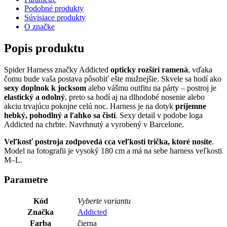
Podobné produkty
Súvisiace produkty
O značke
Popis produktu
Spider Harness značky Addicted
opticky rozšíri ramená
, vďaka
čomu bude vaša postava pôsobiť ešte mužnejšie. Skvele sa hodí ako
sexy doplnok k jocksom
alebo vášmu outfitu na párty – postroj je
elastický a odolný
, preto sa hodí aj na dlhodobé nosenie alebo
akciu trvajúcu pokojne celú noc. Harness je na dotyk
príjemne
hebký, pohodlný a ľahko sa čistí
. Sexy detail v podobe loga
Addicted na chrbte. Navrhnutý a vyrobený v Barcelone.
Veľkosť postroja zodpovedá cca veľkosti trička, ktoré nosíte
.
Model na fotografii je vysoký 180 cm a má na sebe harness veľkosti
M–L.
Parametre
Kód
Vyberte variantu
Značka
Addicted
Farba
čierna