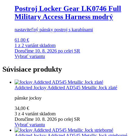
Postroj Locker Gear LK0746 Full
Military Access Harness modrý
nastaviteľný pánsky postroj s karabínami
61,00 €
1 z 2 variánt skladom
Doručíme 10. 8. 2026 po celej SR
Vybrať variantu
Súvisiace produkty
Addicted
Jocksy Addicted AD545 Metallic Jock zlaté
pánske jocksy
34,00 €
3 z 4 variánt skladom
Doručíme 10. 8. 2026 po celej SR
Vybrať variantu
Addicted
Jocksy Addicted AD545 Metallic Jock strieborné