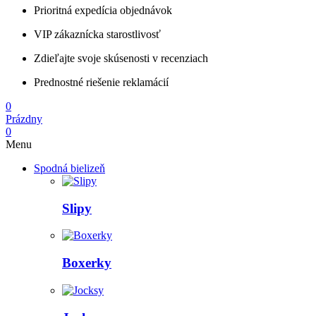
Prioritná expedícia objednávok
VIP zákaznícka starostlivosť
Zdieľajte svoje skúsenosti v recenziach
Prednostné riešenie reklamácií
0
Prázdny
0
Menu
Spodná bielizeň
Slipy
Boxerky