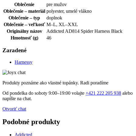
Oblečenie
pre mužov
Oblečenie – materiál
polyester, umelé vlákno
Oblečenie – typ
doplnok
Oblečenie – veľkosť
M–L, XL–XXL
Originálny názov
Addicted AD814 Spider Harness Black
Hmotnosť (g)
46
Zaradené
Harnessy
Produkty poznáme ako vlastné topánky. Radi poradíme
Od pondelka do soboty 9:00–19:00 volajte
+421 222 205 938
alebo
napíšte na chat.
Otvoriť chat
Podobné produkty
Addicted