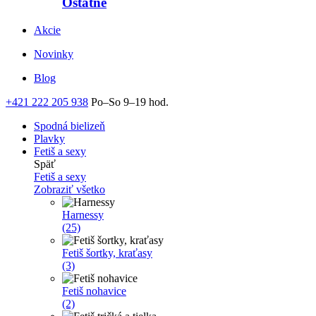
Ostatné
Akcie
Novinky
Blog
+421 222 205 938
Po–So 9–19 hod.
Spodná bielizeň
Plavky
Fetiš a sexy
Späť
Fetiš a sexy
Zobraziť všetko
Harnessy
(25)
Fetiš šortky, kraťasy
(3)
Fetiš nohavice
(2)