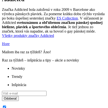
Značka Addicted bola založená v roku 2009 v Barcelone ako
výrobca pánskych plaviek. Za pomerne krátku dobu rýchlo vyrástla
po boku úspešnej sesterskej značky
ES Collection
. V súčasnosti je
Addicted
svetoznámou a obľúbenou značkou pánskej spodnej
bielizne, plaviek a športového oblečenia
. Je tiež jednou zo
značiek, ktorá vás napadne, ak sa hovorí o gay pánskej móde.
Všetky produkty značky Addicted
Hore
Mailom iba raz za týždeň? Áno!
Raz za týždeň – inšpirácia a tipy – akcie a novinky
Novinky
Trendy
Inšpirácia
Odoberať