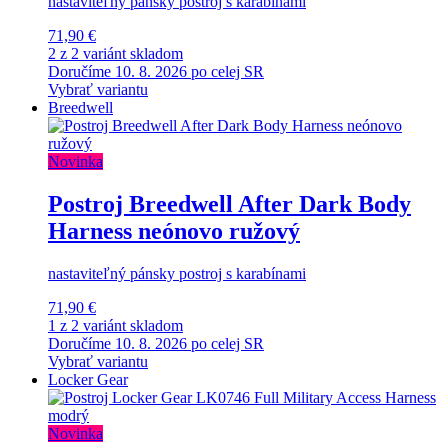
nastaviteľný pánsky postroj s karabínami
71,90 €
2 z 2 variánt skladom
Doručíme 10. 8. 2026 po celej SR
Vybrať variantu
Breedwell
Novinka
Postroj Breedwell After Dark Body
Harness neónovo ružový
nastaviteľný pánsky postroj s karabínami
71,90 €
1 z 2 variánt skladom
Doručíme 10. 8. 2026 po celej SR
Vybrať variantu
Locker Gear
Novinka