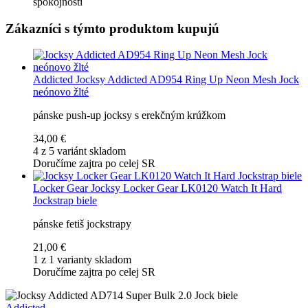
spokojnosti
Zákazníci s týmto produktom kupujú
Addicted
Jocksy Addicted AD954 Ring Up Neon Mesh Jock
neónovo žlté
pánske push-up jocksy s erekčným krúžkom
34,00 €
4 z 5 variánt skladom
Doručíme zajtra po celej SR
Locker Gear
Jocksy Locker Gear LK0120 Watch It Hard
Jockstrap biele
pánske fetiš jockstrapy
21,00 €
1 z 1 varianty skladom
Doručíme zajtra po celej SR
Addicted