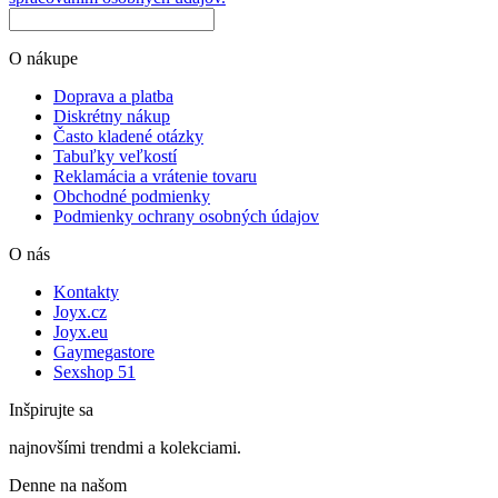
O nákupe
Doprava a platba
Diskrétny nákup
Často kladené otázky
Tabuľky veľkostí
Reklamácia a vrátenie tovaru
Obchodné podmienky
Podmienky ochrany osobných údajov
O nás
Kontakty
Joyx.cz
Joyx.eu
Gaymegastore
Sexshop 51
Inšpirujte sa
najnovšími trendmi a kolekciami.
Denne na našom