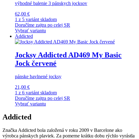
výhodné balenie 3 pánskych jocksov
62,00 €
1 z 5 variánt skladom
Doručíme zajtra po celej SR
Vybrať variantu
Addicted
Jocksy Addicted AD469 My Basic
Jock červené
pánske bavlnené jocksy
21,00 €
1 z 6 variánt skladom
Doručíme zajtra po celej SR
Vybrať variantu
Addicted
Značka Addicted bola založená v roku 2009 v Barcelone ako
výrobca pánskych plaviek. Za pomerne krátku dobu rýchlo vyrástla