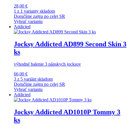
28,00 €
1 z 1 varianty skladom
Doručíme zajtra po celej SR
Vybrať variantu
Addicted
Jocksy Addicted AD899 Second Skin 3
ks
výhodné balenie 3 pánskych jocksov
66,00 €
3 z 5 variánt skladom
Doručíme zajtra po celej SR
Vybrať variantu
Addicted
Jocksy Addicted AD1010P Tommy 3
ks