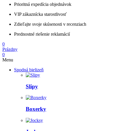
Prioritná expedícia objednávok
VIP zákaznícka starostlivosť
Zdieľajte svoje skúsenosti v recenziach
Prednostné riešenie reklamácií
0
Prázdny
0
Menu
Spodná bielizeň
Slipy
Boxerky