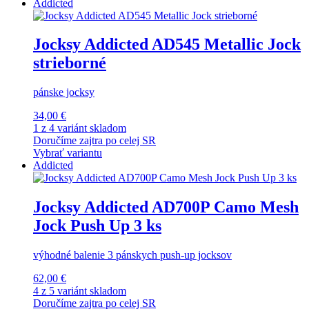
Addicted
Jocksy Addicted AD545 Metallic Jock
strieborné
pánske jocksy
34,00 €
1 z 4 variánt skladom
Doručíme zajtra po celej SR
Vybrať variantu
Addicted
Jocksy Addicted AD700P Camo Mesh
Jock Push Up 3 ks
výhodné balenie 3 pánskych push-up jocksov
62,00 €
4 z 5 variánt skladom
Doručíme zajtra po celej SR