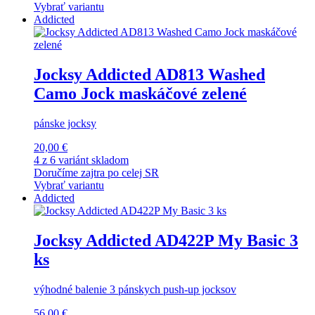
Vybrať variantu
Addicted
Jocksy Addicted AD813 Washed
Camo Jock maskáčové zelené
pánske jocksy
20,00 €
4 z 6 variánt skladom
Doručíme zajtra po celej SR
Vybrať variantu
Addicted
Jocksy Addicted AD422P My Basic 3
ks
výhodné balenie 3 pánskych push-up jocksov
56,00 €