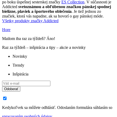
po boku úspešnej sesterskej značky
ES Collection
. V súčasnosti je
Addicted
svetoznámou a obľúbenou značkou pánskej spodnej
bielizne, plaviek a športového oblečenia
. Je tiež jednou zo
značiek, ktorá vás napadne, ak sa hovorí o gay pánskej móde.
Všetky produkty značky Addicted
Hore
Mailom iba raz za týždeň? Áno!
Raz za týždeň – inšpirácia a tipy – akcie a novinky
Novinky
Trendy
Inšpirácia
Odoberať
Kedykoľvek sa môžete odhlásiť. Odoslaním formulára súhlasím so
spracovaním osobných údajov.