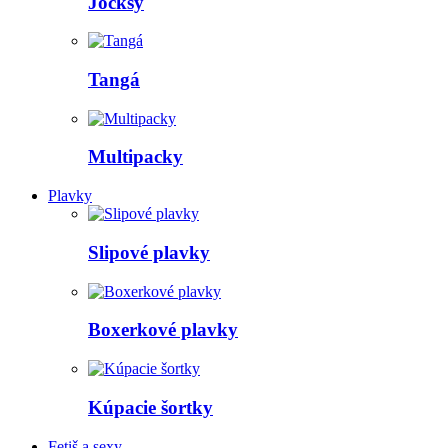
Jocksy
Tangá
Multipacky
Plavky
Slipové plavky
Boxerkové plavky
Kúpacie šortky
Fetiš a sexy