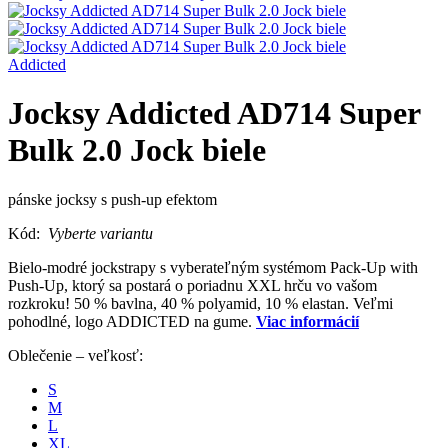
Addicted
Jocksy Addicted AD714 Super
Bulk 2.0 Jock biele
pánske jocksy s push-up efektom
Kód:
Vyberte variantu
Bielo-modré jockstrapy s vyberateľným systémom Pack-Up with
Push-Up, ktorý sa postará o poriadnu XXL hrču vo vašom
rozkroku! 50 % bavlna, 40 % polyamid, 10 % elastan. Veľmi
pohodlné, logo ADDICTED na gume.
Viac informácií
Oblečenie – veľkosť:
S
M
L
XL