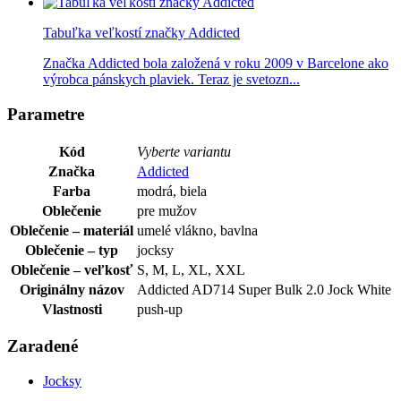
Tabuľka veľkostí značky Addicted
Značka Addicted bola založená v roku 2009 v Barcelone ako
výrobca pánskych plaviek. Teraz je svetozn...
Parametre
Kód
Vyberte variantu
Značka
Addicted
Farba
modrá, biela
Oblečenie
pre mužov
Oblečenie – materiál
umelé vlákno, bavlna
Oblečenie – typ
jocksy
Oblečenie – veľkosť
S, M, L, XL, XXL
Originálny názov
Addicted AD714 Super Bulk 2.0 Jock White
Vlastnosti
push-up
Zaradené
Jocksy