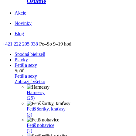
Ostatné
Akcie
Novinky
Blog
+421 222 205 938
Po–So 9–19 hod.
Spodná bielizeň
Plavky
Fetiš a sexy
Späť
Fetiš a sexy
Zobraziť všetko
Harnessy
(25)
Fetiš šortky, kraťasy
(3)
Fetiš nohavice
(2)