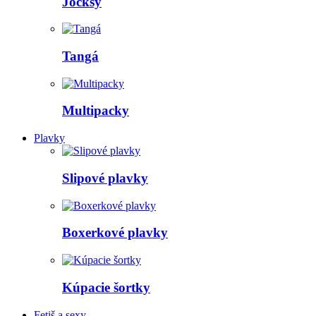
Jocksy
Tangá
Multipacky
Plavky
Slipové plavky
Boxerkové plavky
Kúpacie šortky
Fetiš a sexy