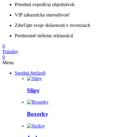
Prioritná expedícia objednávok
VIP zákaznícka starostlivosť
Zdieľajte svoje skúsenosti v recenziach
Prednostné riešenie reklamácií
0
Prázdny
0
Menu
Spodná bielizeň
Slipy
Boxerky