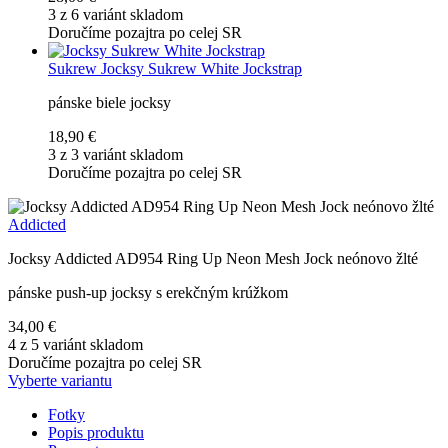
3 z 6 variánt skladom
Doručíme pozajtra po celej SR
Sukrew
Jocksy Sukrew White Jockstrap
pánske biele jocksy
18,90 €
3 z 3 variánt skladom
Doručíme pozajtra po celej SR
Addicted
Jocksy Addicted AD954 Ring Up Neon Mesh Jock neónovo žlté
pánske push-up jocksy s erekčným krúžkom
34,00 €
4 z 5 variánt skladom
Doručíme pozajtra po celej SR
Vyberte variantu
Fotky
Popis produktu