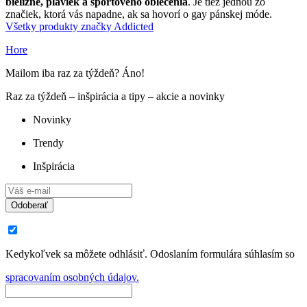
bielizne, plaviek a športového oblečenia
. Je tiež jednou zo
značiek, ktorá vás napadne, ak sa hovorí o gay pánskej móde.
Všetky produkty značky Addicted
Hore
Mailom iba raz za týždeň? Áno!
Raz za týždeň – inšpirácia a tipy – akcie a novinky
Novinky
Trendy
Inšpirácia
Odoberať
Kedykoľvek sa môžete odhlásiť. Odoslaním formulára súhlasím so
spracovaním osobných údajov.