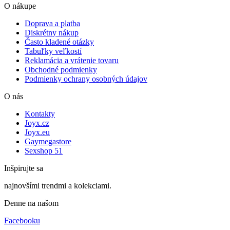
O nákupe
Doprava a platba
Diskrétny nákup
Často kladené otázky
Tabuľky veľkostí
Reklamácia a vrátenie tovaru
Obchodné podmienky
Podmienky ochrany osobných údajov
O nás
Kontakty
Joyx.cz
Joyx.eu
Gaymegastore
Sexshop 51
Inšpirujte sa
najnovšími trendmi a kolekciami.
Denne na našom
Facebooku