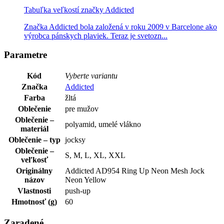
Tabuľka veľkostí značky Addicted
Značka Addicted bola založená v roku 2009 v Barcelone ako
výrobca pánskych plaviek. Teraz je svetozn...
Parametre
Kód
Vyberte variantu
Značka
Addicted
Farba
žltá
Oblečenie
pre mužov
Oblečenie –
polyamid, umelé vlákno
materiál
Oblečenie – typ
jocksy
Oblečenie –
S, M, L, XL, XXL
veľkosť
Originálny
Addicted AD954 Ring Up Neon Mesh Jock
názov
Neon Yellow
Vlastnosti
push-up
Hmotnosť (g)
60
Zaradené