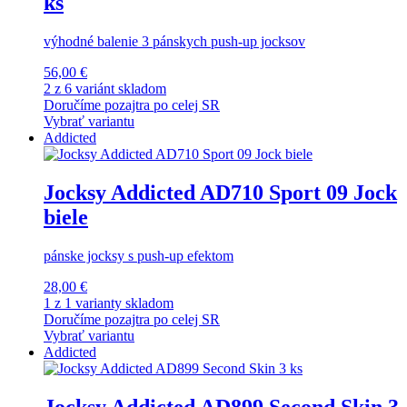
ks
výhodné balenie 3 pánskych push-up jocksov
56,00 €
2 z 6 variánt skladom
Doručíme pozajtra po celej SR
Vybrať variantu
Addicted
Jocksy Addicted AD710 Sport 09 Jock
biele
pánske jocksy s push-up efektom
28,00 €
1 z 1 varianty skladom
Doručíme pozajtra po celej SR
Vybrať variantu
Addicted
Jocksy Addicted AD899 Second Skin 3