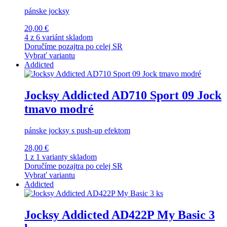
pánske jocksy
20,00 €
4 z 6 variánt skladom
Doručíme pozajtra po celej SR
Vybrať variantu
Addicted
Jocksy Addicted AD710 Sport 09 Jock
tmavo modré
pánske jocksy s push-up efektom
28,00 €
1 z 1 varianty skladom
Doručíme pozajtra po celej SR
Vybrať variantu
Addicted
Jocksy Addicted AD422P My Basic 3