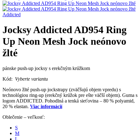
Addicted
Jocksy Addicted AD954 Ring
Up Neon Mesh Jock neónovo
žlté
pánske push-up jocksy s erekčným krúžkom
Kód:
Vyberte variantu
Neónovo žlté push-up jockstrapy (zväčšujú objem vpredu) s
technológiou ring-up (erekčný krúžok pre ešte väčší objem). Guma s
logom ADDICTED. Pohodlná a tenká sieťovina – 80 % polyamid,
20 % elastan.
Viac informácií
Oblečenie – veľkosť:
S
M
L