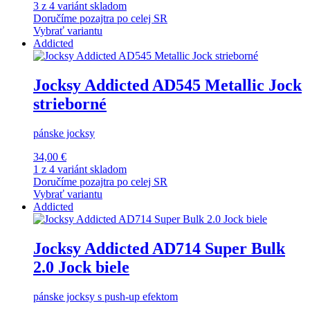
3 z 4 variánt skladom
Doručíme pozajtra po celej SR
Vybrať variantu
Addicted
Jocksy Addicted AD545 Metallic Jock
strieborné
pánske jocksy
34,00 €
1 z 4 variánt skladom
Doručíme pozajtra po celej SR
Vybrať variantu
Addicted
Jocksy Addicted AD714 Super Bulk
2.0 Jock biele
pánske jocksy s push-up efektom