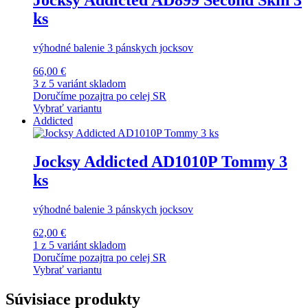
ks
výhodné balenie 3 pánskych jocksov
66,00 €
3 z 5 variánt skladom
Doručíme pozajtra po celej SR
Vybrať variantu
Addicted
Jocksy Addicted AD1010P Tommy 3
ks
výhodné balenie 3 pánskych jocksov
62,00 €
1 z 5 variánt skladom
Doručíme pozajtra po celej SR
Vybrať variantu
Súvisiace produkty