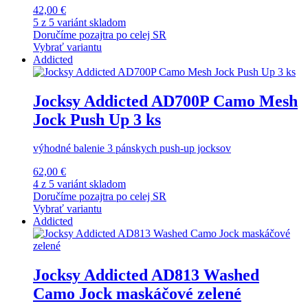
42,00 €
5 z 5 variánt skladom
Doručíme pozajtra po celej SR
Vybrať variantu
Addicted
Jocksy Addicted AD700P Camo Mesh
Jock Push Up 3 ks
výhodné balenie 3 pánskych push-up jocksov
62,00 €
4 z 5 variánt skladom
Doručíme pozajtra po celej SR
Vybrať variantu
Addicted
Jocksy Addicted AD813 Washed
Camo Jock maskáčové zelené