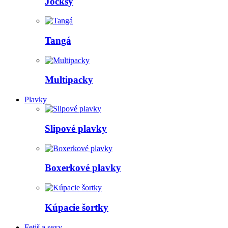
Jocksy
Tangá
Multipacky
Plavky
Slipové plavky
Boxerkové plavky
Kúpacie šortky
Fetiš a sexy