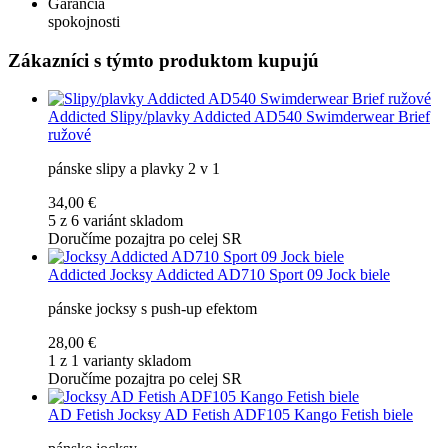
Garancia
spokojnosti
Zákazníci s týmto produktom kupujú
Addicted
Slipy/plavky Addicted AD540 Swimderwear Brief
ružové
pánske slipy a plavky 2 v 1
34,00 €
5 z 6 variánt skladom
Doručíme pozajtra po celej SR
Addicted
Jocksy Addicted AD710 Sport 09 Jock biele
pánske jocksy s push-up efektom
28,00 €
1 z 1 varianty skladom
Doručíme pozajtra po celej SR
AD Fetish
Jocksy AD Fetish ADF105 Kango Fetish biele