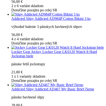
56,00 €
2 z 6 variánt skladom
Doručíme pozajtra po celej SR
Addicted
Slipy Addicted AD984P Cotton Bikini 3 ks
výhodné balenie 3 pánskych bavlnených slipov
56,00 €
4 z 4 variánt skladom
Doručíme pozajtra po celej SR
Locker Gear
Jocksy Locker Gear LK0120 Watch It Hard
Jockstrap biele
pánske fetiš jockstrapy
21,00 €
1 z 1 varianty skladom
Doručíme pozajtra po celej SR
Addicted
Slipy Addicted AD467 My Basic Brief čierne
pánske bavlnené slipy
28,00 €