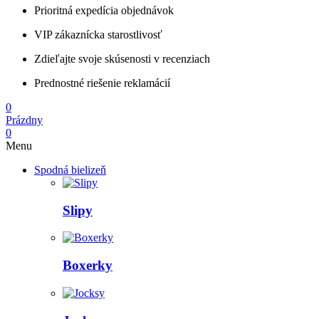
Prioritná expedícia objednávok
VIP zákaznícka starostlivosť
Zdieľajte svoje skúsenosti v recenziach
Prednostné riešenie reklamácií
0
Prázdny
0
Menu
Spodná bielizeň
Slipy
Boxerky