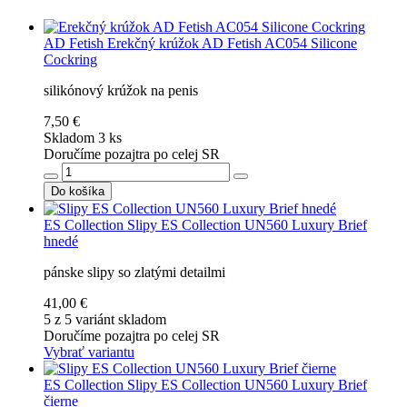
AD Fetish
Erekčný krúžok AD Fetish AC054 Silicone
Cockring
silikónový krúžok na penis
7,50 €
Skladom 3 ks
Doručíme pozajtra po celej SR
Do košíka
ES Collection
Slipy ES Collection UN560 Luxury Brief
hnedé
pánske slipy so zlatými detailmi
41,00 €
5 z 5 variánt skladom
Doručíme pozajtra po celej SR
Vybrať variantu
ES Collection
Slipy ES Collection UN560 Luxury Brief
čierne