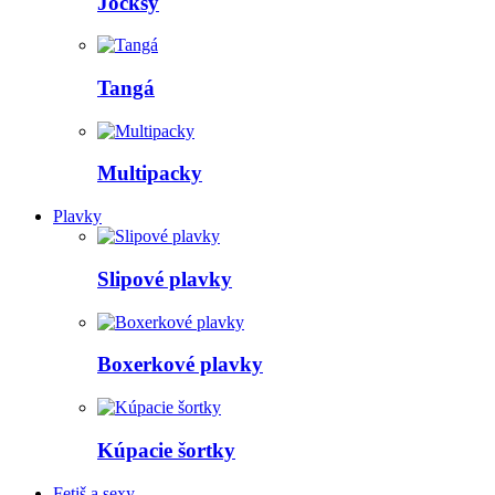
Jocksy
Tangá
Multipacky
Plavky
Slipové plavky
Boxerkové plavky
Kúpacie šortky
Fetiš a sexy