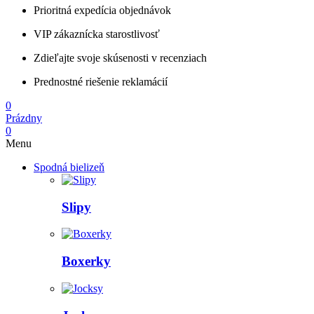
Prioritná expedícia objednávok
VIP zákaznícka starostlivosť
Zdieľajte svoje skúsenosti v recenziach
Prednostné riešenie reklamácií
0
Prázdny
0
Menu
Spodná bielizeň
Slipy
Boxerky