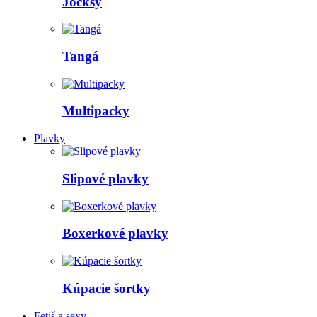
Jocksy
Tangá
Multipacky
Plavky
Slipové plavky
Boxerkové plavky
Kúpacie šortky
Fetiš a sexy