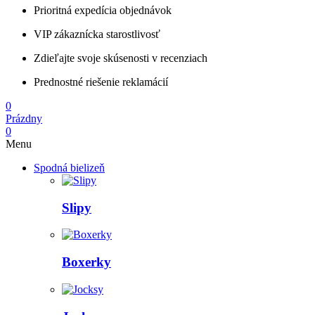
Prioritná expedícia objednávok
VIP zákaznícka starostlivosť
Zdieľajte svoje skúsenosti v recenziach
Prednostné riešenie reklamácií
0
Prázdny
0
Menu
Spodná bielizeň
Slipy
Boxerky