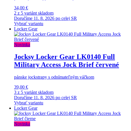
34,00 €
2 z 5 variánt skladom
Doručíme 11. 8. 2026 po celej SR
Vybrať variantu
Locker Gear
Novinka
Jocksy Locker Gear LK0140 Full
Military Access Jock Brief červené
pánske jockstrapy s odnímateľným váčkom
39,00 €
3 z 5 variánt skladom
Doručíme 11. 8. 2026 po celej SR
Vybrať variantu
Locker Gear
Novinka