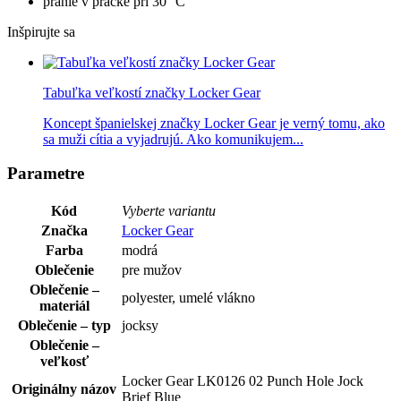
pranie v práčke pri 30 °C
Inšpirujte sa
Tabuľka veľkostí značky Locker Gear
Koncept španielskej značky Locker Gear je verný tomu, ako
sa muži cítia a vyjadrujú. Ako komunikujem...
Parametre
Kód
Vyberte variantu
Značka
Locker Gear
Farba
modrá
Oblečenie
pre mužov
Oblečenie –
polyester, umelé vlákno
materiál
Oblečenie – typ
jocksy
Oblečenie –
veľkosť
Locker Gear LK0126 02 Punch Hole Jock
Originálny názov
Brief Blue