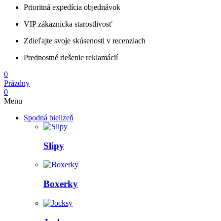
Prioritná expedícia objednávok
VIP zákaznícka starostlivosť
Zdieľajte svoje skúsenosti v recenziach
Prednostné riešenie reklamácií
0
Prázdny
0
Menu
Spodná bielizeň
Slipy
Boxerky