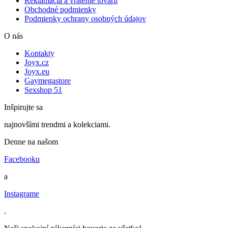
Reklamácia a vrátenie tovaru
Obchodné podmienky
Podmienky ochrany osobných údajov
O nás
Kontakty
Joyx.cz
Joyx.eu
Gaymegastore
Sexshop 51
Inšpirujte sa
najnovšími trendmi a kolekciami.
Denne na našom
Facebooku
a
Instagrame
.