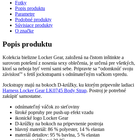
Fotky
Popis produktu
Parametre
Podobné produkty
Súvisiace produkty
O značke
Popis produktu
Kolekcia bielizne Locker Gear, založená na čistom inštinkte a
surovom potešení z nosenia sexy oblečenia, je určená pre všetkých,
ktorí sa neboja byť verní sami sebe. Pripravte sa “odomknúť svoju
závislosť” s fetiš jockstrapami s odnímateľným vačkom vpredu.
Jockstrapy majú na bokoch D-krúžky, ku ktorým pripevníte ladiaci
Harness Locker Gear LK0745 Body Strap
. Postroj je potrebné
zakúpiť samostatne.
odnímateľný váčok zo sieťoviny
široké popruhy pre push-up efekt vzadu
ikonické logo Locker Gear
D-krúžky na bokoch na pripevnenie postroja
hlavný materiál: 86 % polyester, 14 % elastan
materiál detailov: 95 % bavlna, 5 % elastan