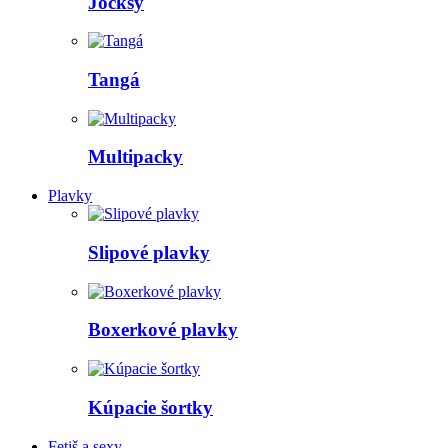
Jocksy
Tangá
Multipacky
Plavky
Slipové plavky
Boxerkové plavky
Kúpacie šortky
Fetiš a sexy