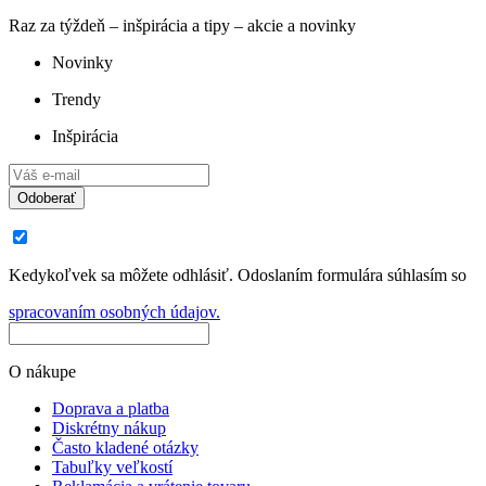
Raz za týždeň – inšpirácia a tipy – akcie a novinky
Novinky
Trendy
Inšpirácia
Odoberať
Kedykoľvek sa môžete odhlásiť. Odoslaním formulára súhlasím so
spracovaním osobných údajov.
O nákupe
Doprava a platba
Diskrétny nákup
Často kladené otázky
Tabuľky veľkostí