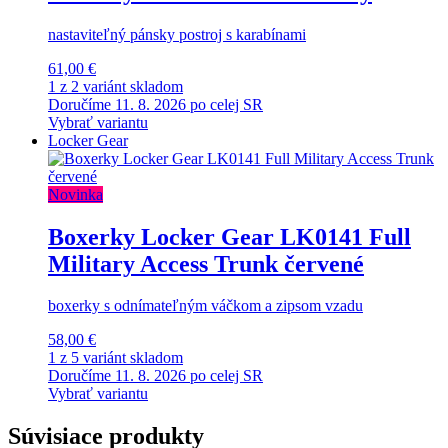
nastaviteľný pánsky postroj s karabínami
61,00 €
1 z 2 variánt skladom
Doručíme 11. 8. 2026 po celej SR
Vybrať variantu
Locker Gear
Novinka
Boxerky Locker Gear LK0141 Full
Military Access Trunk červené
boxerky s odnímateľným váčkom a zipsom vzadu
58,00 €
1 z 5 variánt skladom
Doručíme 11. 8. 2026 po celej SR
Vybrať variantu
Súvisiace produkty