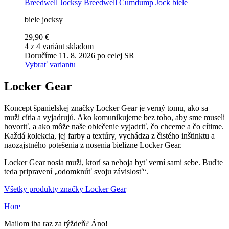
Breedwell
Jocksy Breedwell Cumdump Jock biele
biele jocksy
29,90 €
4 z 4 variánt skladom
Doručíme 11. 8. 2026 po celej SR
Vybrať variantu
Locker Gear
Koncept španielskej značky Locker Gear je verný tomu, ako sa
muži cítia a vyjadrujú. Ako komunikujeme bez toho, aby sme museli
hovoriť, a ako môže naše oblečenie vyjadriť, čo chceme a čo cítime.
Každá kolekcia, jej farby a textúry, vychádza z čistého inštinktu a
naozajstného potešenia z nosenia bielizne Locker Gear.
Locker Gear nosia muži, ktorí sa neboja byť verní sami sebe. Buďte
teda pripravení „odomknúť svoju závislosť“.
Všetky produkty značky Locker Gear
Hore
Mailom iba raz za týždeň? Áno!