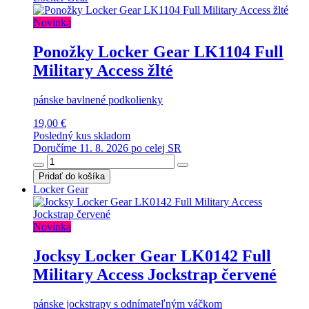
Novinka
Ponožky Locker Gear LK1104 Full
Military Access žlté
pánske bavlnené podkolienky
19,00 €
Posledný kus skladom
Doručíme 11. 8. 2026 po celej SR
Pridať do košíka
Locker Gear
Novinka
Jocksy Locker Gear LK0142 Full
Military Access Jockstrap červené
pánske jockstrapy s odnímateľným váčkom