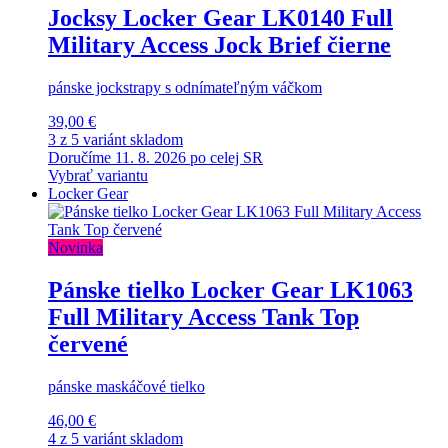
Jocksy Locker Gear LK0140 Full
Military Access Jock Brief čierne
pánske jockstrapy s odnímateľným váčkom
39,00 €
3 z 5 variánt skladom
Doručíme 11. 8. 2026 po celej SR
Vybrať variantu
Locker Gear
Novinka
Pánske tielko Locker Gear LK1063
Full Military Access Tank Top
červené
pánske maskáčové tielko
46,00 €
4 z 5 variánt skladom