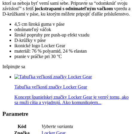
ktorí sa neboja byť verní sami sebe. Pripravte sa “odomknúť svoju
závislosť” s fetiš
jockstrapami s odnímateľným vačkom
vpredu a
D-krúžkami v páse, ku ktorým môžete pripojiť ďalšie príslušenstvo.
4,5 cm široká guma v páse
odnímateľný váčok
široké popruhy pre push-up efekt vzadu
D-krúžky v páse
ikonické logo Locker Gear
materiál: 76 % polyamid, 24 % elastan
pranie v práčke pri 30 °C
Inšpirujte sa
Tabuľka veľkostí značky Locker Gear
Koncept španielskej značky Locker Gear je verný tomu, ako
sa muži cítia a vyjadrujú. Ako komunikujem...
Parametre
Kód
Vyberte variantu
Značka
Locker Gear