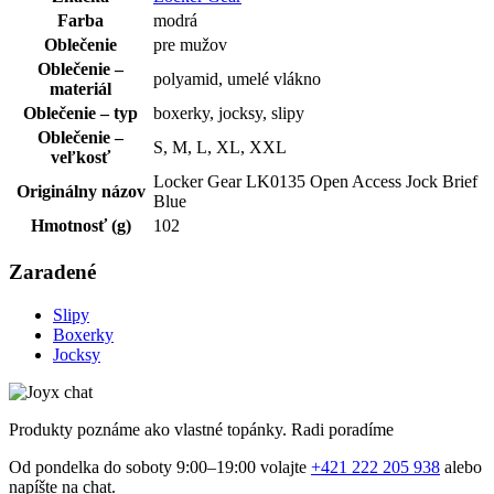
Farba
modrá
Oblečenie
pre mužov
Oblečenie –
polyamid, umelé vlákno
materiál
Oblečenie – typ
boxerky, jocksy, slipy
Oblečenie –
S, M, L, XL, XXL
veľkosť
Locker Gear LK0135 Open Access Jock Brief
Originálny názov
Blue
Hmotnosť (g)
102
Zaradené
Slipy
Boxerky
Jocksy
Produkty poznáme ako vlastné topánky. Radi poradíme
Od pondelka do soboty 9:00–19:00 volajte
+421 222 205 938
alebo
napíšte na chat.