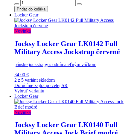
Pridať do košíka
Locker Gear
Novinka
Jocksy Locker Gear LK0142 Full
Military Access Jockstrap červené
pánske jockstrapy s odnímateľným váčkom
34,00 €
2 z 5 variánt skladom
Doručíme zajtra po celej SR
Vybrať variantu
Locker Gear
Novinka
Jocksy Locker Gear LK0140 Full
Military Access Jock Brief modré