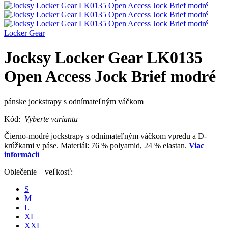
Locker Gear
Jocksy Locker Gear LK0135
Open Access Jock Brief modré
pánske jockstrapy s odnímateľným váčkom
Kód:
Vyberte variantu
Čierno-modré jockstrapy s odnímateľným váčkom vpredu a D-
krúžkami v páse. Materiál: 76 % polyamid, 24 % elastan.
Viac
informácií
Oblečenie – veľkosť:
S
M
L
XL
XXL