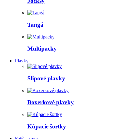
Jocksy
Tangá
Multipacky
Plavky
Slipové plavky
Boxerkové plavky
Kúpacie šortky
Fetiš a sexy