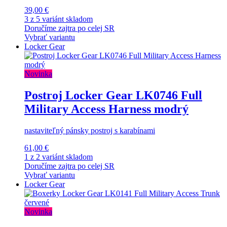
39,00 €
3 z 5 variánt skladom
Doručíme zajtra po celej SR
Vybrať variantu
Locker Gear
Novinka
Postroj Locker Gear LK0746 Full
Military Access Harness modrý
nastaviteľný pánsky postroj s karabínami
61,00 €
1 z 2 variánt skladom
Doručíme zajtra po celej SR
Vybrať variantu
Locker Gear
Novinka