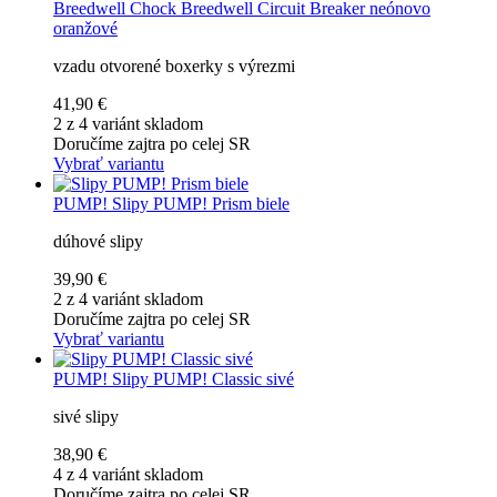
Breedwell
Chock Breedwell Circuit Breaker neónovo
oranžové
vzadu otvorené boxerky s výrezmi
41,90 €
2 z 4 variánt skladom
Doručíme zajtra po celej SR
Vybrať variantu
PUMP!
Slipy PUMP! Prism biele
dúhové slipy
39,90 €
2 z 4 variánt skladom
Doručíme zajtra po celej SR
Vybrať variantu
PUMP!
Slipy PUMP! Classic sivé
sivé slipy
38,90 €
4 z 4 variánt skladom
Doručíme zajtra po celej SR