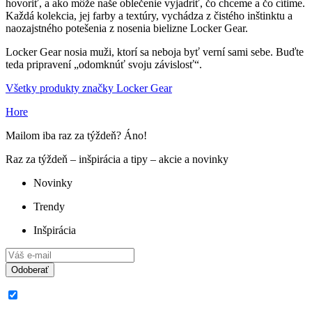
hovoriť, a ako môže naše oblečenie vyjadriť, čo chceme a čo cítime.
Každá kolekcia, jej farby a textúry, vychádza z čistého inštinktu a
naozajstného potešenia z nosenia bielizne Locker Gear.
Locker Gear nosia muži, ktorí sa neboja byť verní sami sebe. Buďte
teda pripravení „odomknúť svoju závislosť“.
Všetky produkty značky Locker Gear
Hore
Mailom iba raz za týždeň? Áno!
Raz za týždeň – inšpirácia a tipy – akcie a novinky
Novinky
Trendy
Inšpirácia
Odoberať