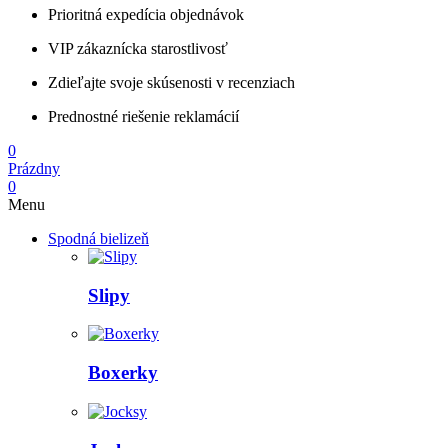
Prioritná expedícia objednávok
VIP zákaznícka starostlivosť
Zdieľajte svoje skúsenosti v recenziach
Prednostné riešenie reklamácií
0
Prázdny
0
Menu
Spodná bielizeň
Slipy
Boxerky