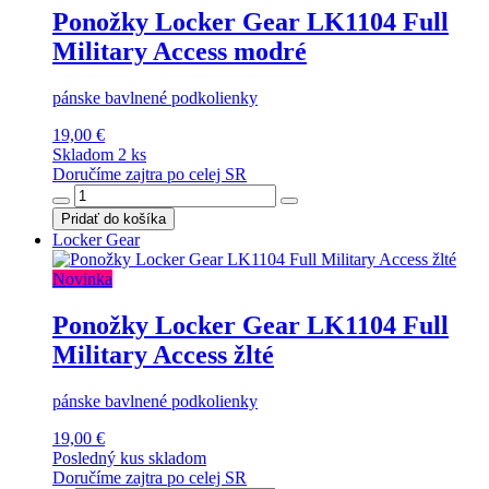
Ponožky Locker Gear LK1104 Full
Military Access modré
pánske bavlnené podkolienky
19,00 €
Skladom 2 ks
Doručíme zajtra po celej SR
Pridať do košíka
Locker Gear
Novinka
Ponožky Locker Gear LK1104 Full
Military Access žlté
pánske bavlnené podkolienky
19,00 €
Posledný kus skladom
Doručíme zajtra po celej SR