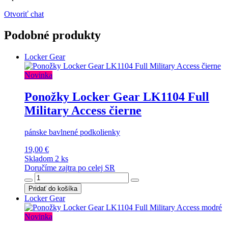
Otvoriť chat
Podobné produkty
Locker Gear
Novinka
Ponožky Locker Gear LK1104 Full
Military Access čierne
pánske bavlnené podkolienky
19,00 €
Skladom 2 ks
Doručíme zajtra po celej SR
Pridať do košíka
Locker Gear
Novinka