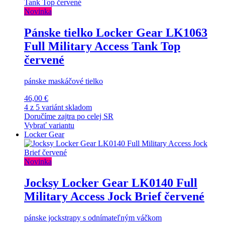
Novinka
Pánske tielko Locker Gear LK1063
Full Military Access Tank Top
červené
pánske maskáčové tielko
46,00 €
4 z 5 variánt skladom
Doručíme zajtra po celej SR
Vybrať variantu
Locker Gear
Novinka
Jocksy Locker Gear LK0140 Full
Military Access Jock Brief červené
pánske jockstrapy s odnímateľným váčkom