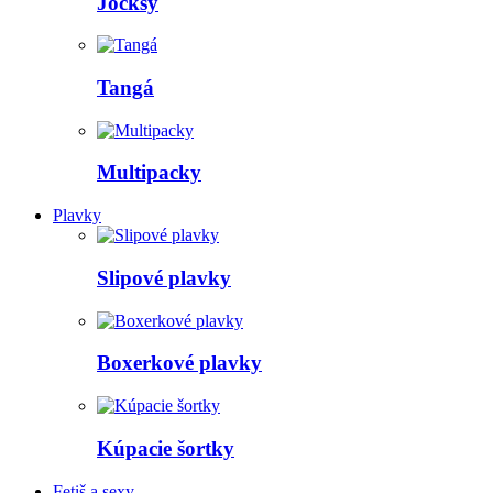
Jocksy
Tangá
Multipacky
Plavky
Slipové plavky
Boxerkové plavky
Kúpacie šortky
Fetiš a sexy