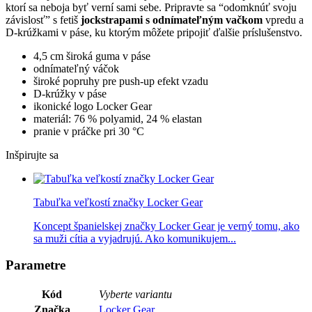
ktorí sa neboja byť verní sami sebe. Pripravte sa “odomknúť svoju
závislosť” s fetiš
jockstrapami s odnímateľným vačkom
vpredu a
D-krúžkami v páse, ku ktorým môžete pripojiť ďalšie príslušenstvo.
4,5 cm široká guma v páse
odnímateľný váčok
široké popruhy pre push-up efekt vzadu
D-krúžky v páse
ikonické logo Locker Gear
materiál: 76 % polyamid, 24 % elastan
pranie v práčke pri 30 °C
Inšpirujte sa
Tabuľka veľkostí značky Locker Gear
Koncept španielskej značky Locker Gear je verný tomu, ako
sa muži cítia a vyjadrujú. Ako komunikujem...
Parametre
Kód
Vyberte variantu
Značka
Locker Gear