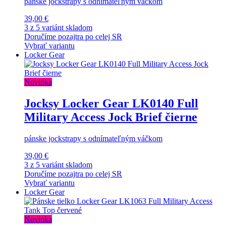
pánske jockstrapy s odnímateľným váčkom
39,00 €
3 z 5 variánt skladom
Doručíme pozajtra po celej SR
Vybrať variantu
Locker Gear
Novinka
Jocksy Locker Gear LK0140 Full
Military Access Jock Brief čierne
pánske jockstrapy s odnímateľným váčkom
39,00 €
3 z 5 variánt skladom
Doručíme pozajtra po celej SR
Vybrať variantu
Locker Gear
Novinka