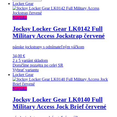
Locker Gear
Novinka
Jocksy Locker Gear LK0142 Full
Military Access Jockstrap červené
pánske jockstrapy s odnímateľným váčkom
34,00 €
2 z 5 variánt skladom
Doručíme pozajtra po celej SR
Vybrať variantu
Locker Gear
Novinka
Jocksy Locker Gear LK0140 Full
Military Access Jock Brief červené