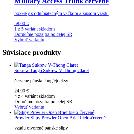
Military Access Trunk červené
boxerky s odnímateľným váčkom a zipsom vzadu
58,00 €
1 z 5 variánt skladom
Doručíme pozajtra po celej SR
Vybrať variantu
Súvisiace produkty
Sukrew
Tangá Sukrew V-Thong Claret
červené pánske tangá/jocksy
24,90 €
4 z 4 variánt skladom
Doručíme pozajtra po celej SR
Vybrať variantu
Prowler
Slipy Prowler Open Brief bielo-červené
vzadu otvorené pánske slipy