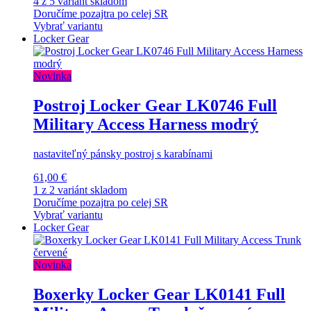
4 z 5 variánt skladom
Doručíme pozajtra po celej SR
Vybrať variantu
Locker Gear
Novinka
Postroj Locker Gear LK0746 Full
Military Access Harness modrý
nastaviteľný pánsky postroj s karabínami
61,00 €
1 z 2 variánt skladom
Doručíme pozajtra po celej SR
Vybrať variantu
Locker Gear
Novinka
Boxerky Locker Gear LK0141 Full