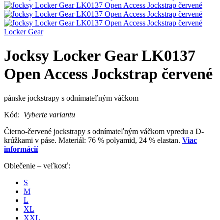
Locker Gear
Jocksy Locker Gear LK0137
Open Access Jockstrap červené
pánske jockstrapy s odnímateľným váčkom
Kód:
Vyberte variantu
Čierno-červené jockstrapy s odnímateľným váčkom vpredu a D-
krúžkami v páse. Materiál: 76 % polyamid, 24 % elastan.
Viac
informácií
Oblečenie – veľkosť:
S
M
L
XL
XXL