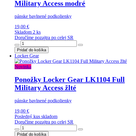
Military Access modré
pánske bavlnené podkolienky
19,00 €
Skladom 2 ks
Doručíme pozajtra po celej SR
Pridať do košíka
Locker Gear
Novinka
Ponožky Locker Gear LK1104 Full
Military Access žlté
pánske bavlnené podkolienky
19,00 €
Posledný kus skladom
Doručíme pozajtra po celej SR
Pridať do košíka