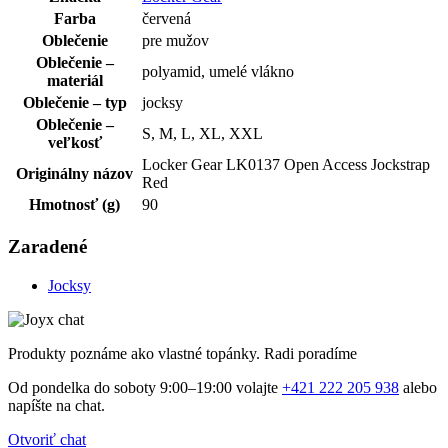
Farba
červená
Oblečenie
pre mužov
Oblečenie –
polyamid, umelé vlákno
materiál
Oblečenie – typ
jocksy
Oblečenie –
S, M, L, XL, XXL
veľkosť
Locker Gear LK0137 Open Access Jockstrap
Originálny názov
Red
Hmotnosť (g)
90
Zaradené
Jocksy
Produkty poznáme ako vlastné topánky. Radi poradíme
Od pondelka do soboty 9:00–19:00 volajte
+421 222 205 938
alebo
napíšte na chat.
Otvoriť chat