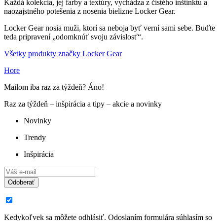
Každá kolekcia, jej farby a textúry, vychádza z čistého inštinktu a
naozajstného potešenia z nosenia bielizne Locker Gear.
Locker Gear nosia muži, ktorí sa neboja byť verní sami sebe. Buďte
teda pripravení „odomknúť svoju závislosť“.
Všetky produkty značky Locker Gear
Hore
Mailom iba raz za týždeň? Áno!
Raz za týždeň – inšpirácia a tipy – akcie a novinky
Novinky
Trendy
Inšpirácia
Odoberať
Kedykoľvek sa môžete odhlásiť. Odoslaním formulára súhlasím so