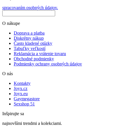
spracovaním osobných údajov.
O nákupe
Doprava a platba
Diskrétny nákup
Často kladené otázky
Tabuľky veľkostí
Reklamácia a vrátenie tovaru
Obchodné podmienky
Podmienky ochrany osobných údajov
O nás
Kontakty
Joyx.cz
Joyx.eu
Gaymegastore
Sexshop 51
Inšpirujte sa
najnovšími trendmi a kolekciami.