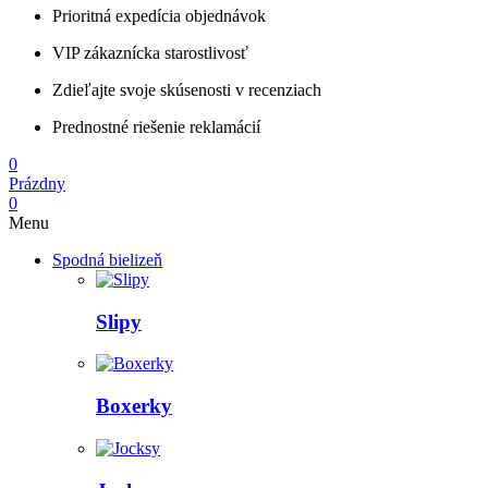
Prioritná expedícia objednávok
VIP zákaznícka starostlivosť
Zdieľajte svoje skúsenosti v recenziach
Prednostné riešenie reklamácií
0
Prázdny
0
Menu
Spodná bielizeň
Slipy
Boxerky