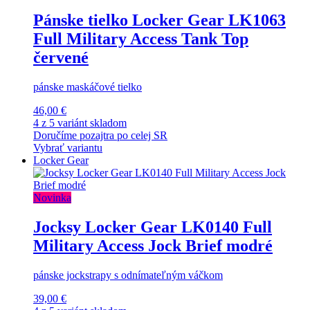
Pánske tielko Locker Gear LK1063
Full Military Access Tank Top
červené
pánske maskáčové tielko
46,00 €
4 z 5 variánt skladom
Doručíme pozajtra po celej SR
Vybrať variantu
Locker Gear
Novinka
Jocksy Locker Gear LK0140 Full
Military Access Jock Brief modré
pánske jockstrapy s odnímateľným váčkom
39,00 €