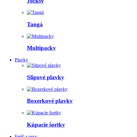
Jocksy
Tangá
Multipacky
Plavky
Slipové plavky
Boxerkové plavky
Kúpacie šortky
Fetiš a sexy