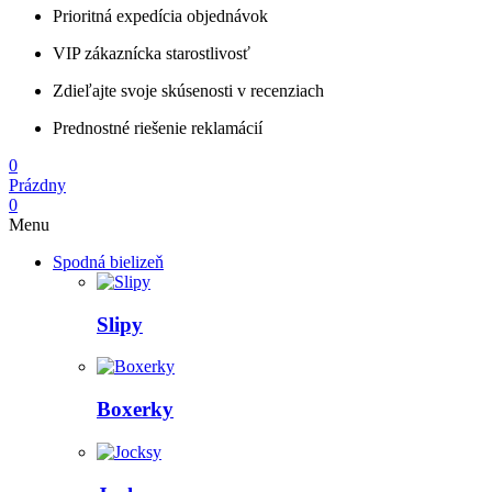
Prioritná expedícia objednávok
VIP zákaznícka starostlivosť
Zdieľajte svoje skúsenosti v recenziach
Prednostné riešenie reklamácií
0
Prázdny
0
Menu
Spodná bielizeň
Slipy
Boxerky