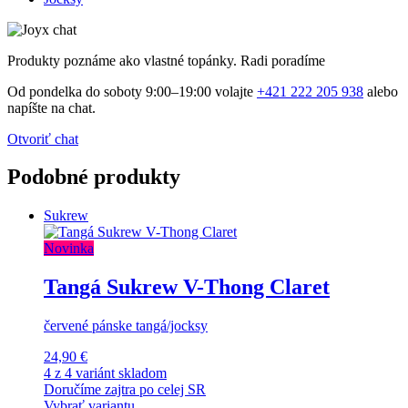
Produkty poznáme ako vlastné topánky. Radi poradíme
Od pondelka do soboty 9:00–19:00 volajte
+421 222 205 938
alebo
napíšte na chat.
Otvoriť chat
Podobné produkty
Sukrew
Novinka
Tangá Sukrew V-Thong Claret
červené pánske tangá/jocksy
24,90 €
4 z 4 variánt skladom
Doručíme zajtra po celej SR
Vybrať variantu