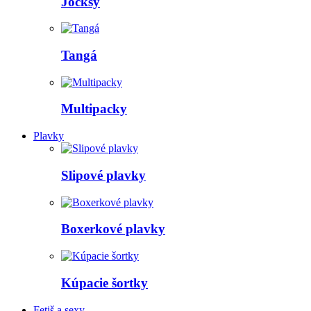
Jocksy
Tangá
Multipacky
Plavky
Slipové plavky
Boxerkové plavky
Kúpacie šortky
Fetiš a sexy