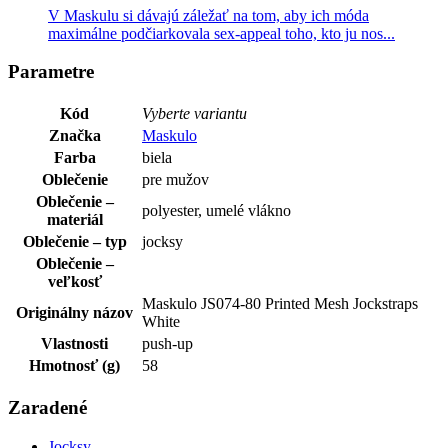
V Maskulu si dávajú záležať na tom, aby ich móda
maximálne podčiarkovala sex-appeal toho, kto ju nos...
Parametre
Kód
Vyberte variantu
Značka
Maskulo
Farba
biela
Oblečenie
pre mužov
Oblečenie –
polyester, umelé vlákno
materiál
Oblečenie – typ
jocksy
Oblečenie –
veľkosť
Maskulo JS074-80 Printed Mesh Jockstraps
Originálny názov
White
Vlastnosti
push-up
Hmotnosť (g)
58
Zaradené
Jocksy