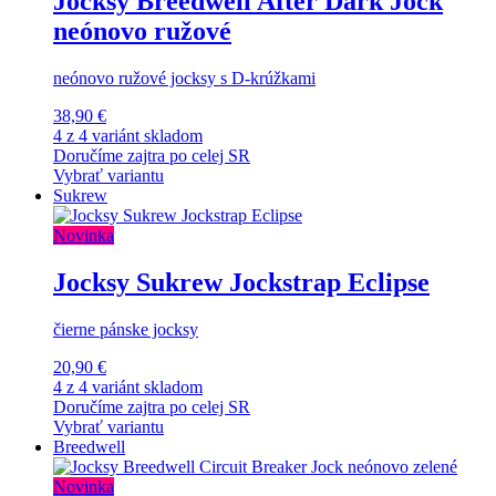
Jocksy Breedwell After Dark Jock
neónovo ružové
neónovo ružové jocksy s D-krúžkami
38,90 €
4 z 4 variánt skladom
Doručíme zajtra po celej SR
Vybrať variantu
Sukrew
Novinka
Jocksy Sukrew Jockstrap Eclipse
čierne pánske jocksy
20,90 €
4 z 4 variánt skladom
Doručíme zajtra po celej SR
Vybrať variantu
Breedwell
Novinka