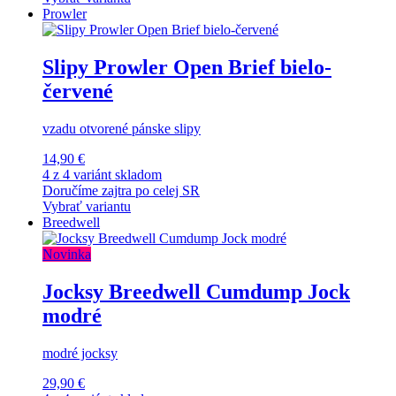
Prowler
Slipy Prowler Open Brief bielo-
červené
vzadu otvorené pánske slipy
14,90 €
4 z 4 variánt skladom
Doručíme zajtra po celej SR
Vybrať variantu
Breedwell
Novinka
Jocksy Breedwell Cumdump Jock
modré
modré jocksy
29,90 €