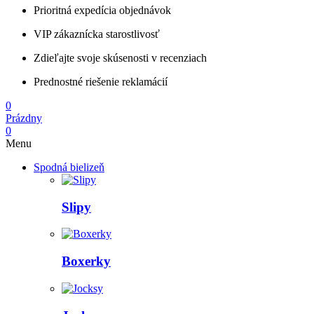
Prioritná expedícia objednávok
VIP zákaznícka starostlivosť
Zdieľajte svoje skúsenosti v recenziach
Prednostné riešenie reklamácií
0
Prázdny
0
Menu
Spodná bielizeň
Slipy
Boxerky