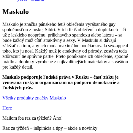
Maskulo
Maskulo je značka pánskeho fetiš oblečenia vyrábaného gay
spoločnosťou z ruskej Sibíri. V ich fetiš oblečení a doplnkoch – či
už z lesklého neoprénu, priliehavého spandexu alebo latexu – sa
bude každý muž cítiť atraktívny a sexy. V Maskulu si dávajú
záležať na tom, aby ich móda maximálne podčiarkovala sex-appeal
toho, kto ju nosí. Každý muž je atraktívny od prírody, zostáva teda
zdôrazniť tie správne partie. Preto ponúkame ich oblečenie, spodné
prádlo a doplnky vyrobené z najkvalitnejších materiálov a s vášňou
pre každý detail.
Maskulo podporuje ľudské práva v Rusku – časť zisku je
venovaná ruským organizáciám na podporu demokracie a
ľudských práv.
Všetky produkty značky Maskulo
Hore
Mailom iba raz za týždeň? Áno!
Raz za týždeň – inšpirácia a tipy – akcie a novinky