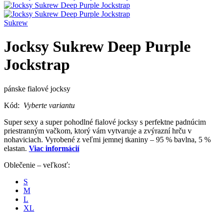
Sukrew
Jocksy Sukrew Deep Purple
Jockstrap
pánske fialové jocksy
Kód:
Vyberte variantu
Super sexy a super pohodlné fialové jocksy s perfektne padnúcim
priestranným vačkom, ktorý vám vytvaruje a zvýrazní hrču v
nohaviciach. Vyrobené z veľmi jemnej tkaniny – 95 % bavlna, 5 %
elastan.
Viac informácií
Oblečenie – veľkosť:
S
M
L
XL