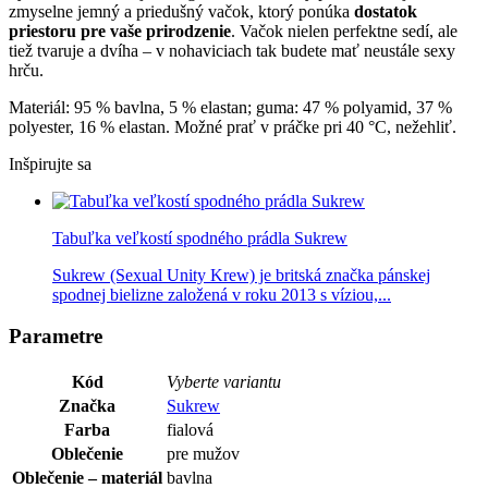
zmyselne jemný a priedušný vačok, ktorý ponúka
dostatok
priestoru pre vaše prirodzenie
. Vačok nielen perfektne sedí, ale
tiež tvaruje a dvíha – v nohaviciach tak budete mať neustále sexy
hrču.
Materiál: 95 % bavlna, 5 % elastan; guma: 47 % polyamid, 37 %
polyester, 16 % elastan. Možné prať v práčke pri 40 °C, nežehliť.
Inšpirujte sa
Tabuľka veľkostí spodného prádla Sukrew
Sukrew (Sexual Unity Krew) je britská značka pánskej
spodnej bielizne založená v roku 2013 s víziou,...
Parametre
Kód
Vyberte variantu
Značka
Sukrew
Farba
fialová
Oblečenie
pre mužov
Oblečenie – materiál
bavlna