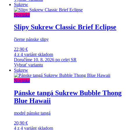
Sukrew
Novinka
Slipy Sukrew Classic Brief Eclipse
čierne pánske slipy
22,90 €
4 z 4 variánt skladom
Doručíme 10. 8. 2026 po celej SR
Vybrať variantu
Sukrew
Novinka
Pánske tangá Sukrew Bubble Thong
Blue Hawaii
modré pánske tangá
20,90 €
4 z 4 variánt skladom