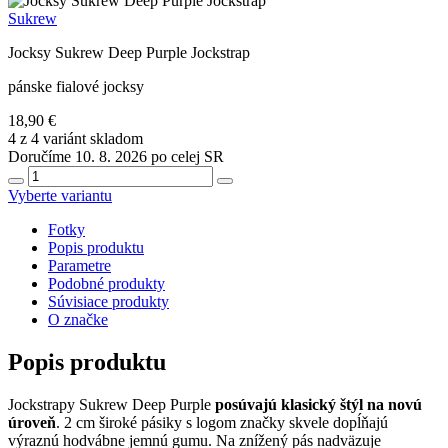
Sukrew
Jocksy Sukrew Deep Purple Jockstrap
pánske fialové jocksy
18,90 €
4 z 4 variánt skladom
Doručíme 10. 8. 2026 po celej SR
Vyberte variantu
Fotky
Popis produktu
Parametre
Podobné produkty
Súvisiace produkty
O značke
Popis produktu
Jockstrapy Sukrew Deep Purple
posúvajú klasický štýl na novú
úroveň
. 2 cm široké pásiky s logom značky skvele dopĺňajú
výraznú hodvábne jemnú gumu. Na znížený pás nadväzuje