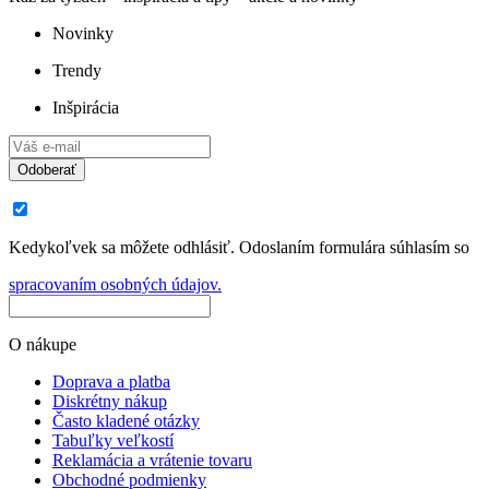
Novinky
Trendy
Inšpirácia
Odoberať
Kedykoľvek sa môžete odhlásiť. Odoslaním formulára súhlasím so
spracovaním osobných údajov.
O nákupe
Doprava a platba
Diskrétny nákup
Často kladené otázky
Tabuľky veľkostí
Reklamácia a vrátenie tovaru
Obchodné podmienky