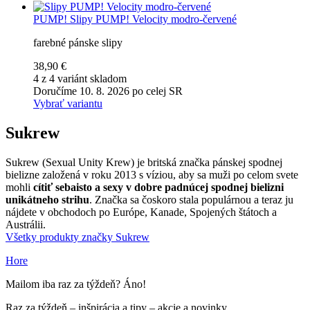
PUMP!
Slipy PUMP! Velocity modro-červené
farebné pánske slipy
38,90 €
4 z 4 variánt skladom
Doručíme 10. 8. 2026 po celej SR
Vybrať variantu
Sukrew
Sukrew (Sexual Unity Krew) je britská značka pánskej spodnej
bielizne založená v roku 2013 s víziou, aby sa muži po celom svete
mohli
cítiť sebaisto a sexy v dobre padnúcej spodnej bielizni
unikátneho strihu
. Značka sa čoskoro stala populárnou a teraz ju
nájdete v obchodoch po Európe, Kanade, Spojených štátoch a
Austrálii.
Všetky produkty značky Sukrew
Hore
Mailom iba raz za týždeň? Áno!
Raz za týždeň – inšpirácia a tipy – akcie a novinky