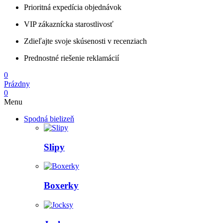
Prioritná expedícia objednávok
VIP zákaznícka starostlivosť
Zdieľajte svoje skúsenosti v recenziach
Prednostné riešenie reklamácií
0
Prázdny
0
Menu
Spodná bielizeň
Slipy
Boxerky