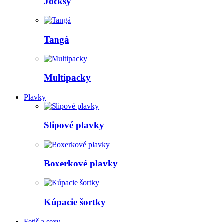
Jocksy
Tangá
Multipacky
Plavky
Slipové plavky
Boxerkové plavky
Kúpacie šortky
Fetiš a sexy