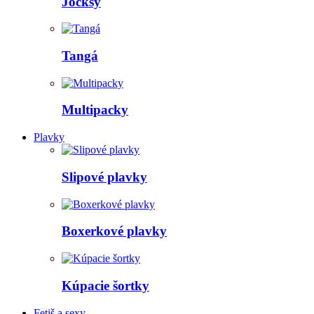
Jocksy
Tangá
Multipacky
Plavky
Slipové plavky
Boxerkové plavky
Kúpacie šortky
Fetiš a sexy