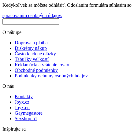
Kedykoľvek sa môžete odhlásiť. Odoslaním formulára súhlasím so
spracovaním osobných údajov.
O nákupe
Doprava a platba
Diskrétny nákup
Často kladené otázky
Tabuľky veľkostí
Reklamácia a vrátenie tovaru
Obchodné podmienky
Podmienky ochrany osobných údajov
O nás
Kontakty
Joyx.cz
Joyx.eu
Gaymegastore
Sexshop 51
Inšpirujte sa