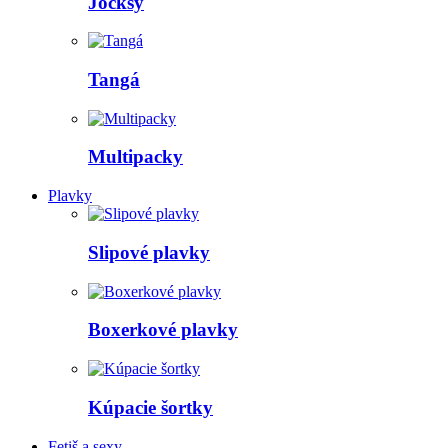
Jocksy
Tangá
Multipacky
Plavky
Slipové plavky
Boxerkové plavky
Kúpacie šortky
Fetiš a sexy