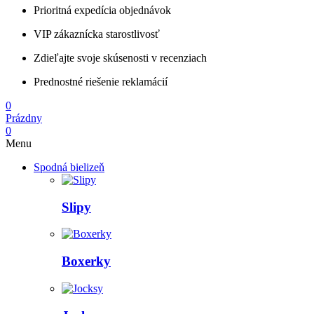
Prioritná expedícia objednávok
VIP zákaznícka starostlivosť
Zdieľajte svoje skúsenosti v recenziach
Prednostné riešenie reklamácií
0
Prázdny
0
Menu
Spodná bielizeň
Slipy
Boxerky