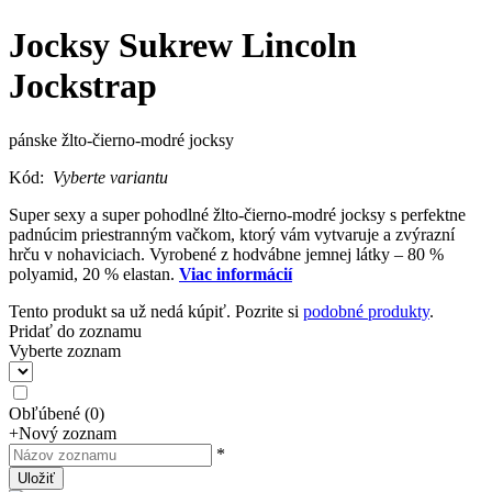
Jocksy Sukrew Lincoln
Jockstrap
pánske žlto-čierno-modré jocksy
Kód:
Vyberte variantu
Super sexy a super pohodlné žlto-čierno-modré jocksy s perfektne
padnúcim priestranným vačkom, ktorý vám vytvaruje a zvýrazní
hrču v nohaviciach. Vyrobené z hodvábne jemnej látky – 80 %
polyamid, 20 % elastan.
Viac informácií
Tento produkt sa už nedá kúpiť. Pozrite si
podobné produkty
.
Pridať do zoznamu
Vyberte zoznam
Obľúbené
(
0
)
+
Nový zoznam
*
Uložiť