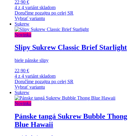
22,90 €
4 z 4 variánt skladom
Doručíme pozajtra po celej SR
Vybrať variantu
Sukrew
Novinka
Slipy Sukrew Classic Brief Starlight
biele pánske slipy
22,90 €
4 z 4 variánt skladom
Doručíme pozajtra po celej SR
Vybrať variantu
Sukrew
Novinka
Pánske tangá Sukrew Bubble Thong
Blue Hawaii