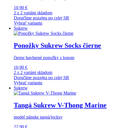
10,90 €
2 z 2 variánt skladom
Doručíme pozajtra po celej SR
Vybrať variantu
Sukrew
Ponožky Sukrew Socks čierne
čierne bavlnené ponožky s logom
10,90 €
2 z 2 variánt skladom
Doručíme pozajtra po celej SR
Vybrať variantu
Sukrew
Tangá Sukrew V-Thong Marine
modré pánske tangá/jocksy
22,90 €