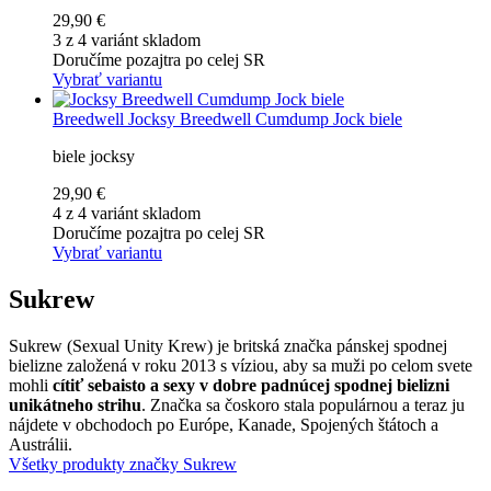
29,90 €
3 z 4 variánt skladom
Doručíme pozajtra po celej SR
Vybrať variantu
Breedwell
Jocksy Breedwell Cumdump Jock biele
biele jocksy
29,90 €
4 z 4 variánt skladom
Doručíme pozajtra po celej SR
Vybrať variantu
Sukrew
Sukrew (Sexual Unity Krew) je britská značka pánskej spodnej
bielizne založená v roku 2013 s víziou, aby sa muži po celom svete
mohli
cítiť sebaisto a sexy v dobre padnúcej spodnej bielizni
unikátneho strihu
. Značka sa čoskoro stala populárnou a teraz ju
nájdete v obchodoch po Európe, Kanade, Spojených štátoch a
Austrálii.
Všetky produkty značky Sukrew