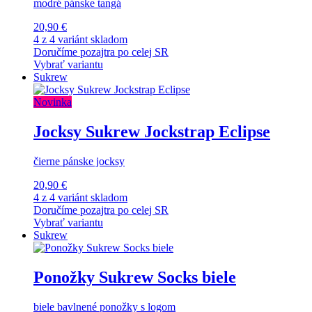
modré pánske tangá
20,90 €
4 z 4 variánt skladom
Doručíme pozajtra po celej SR
Vybrať variantu
Sukrew
Novinka
Jocksy Sukrew Jockstrap Eclipse
čierne pánske jocksy
20,90 €
4 z 4 variánt skladom
Doručíme pozajtra po celej SR
Vybrať variantu
Sukrew
Ponožky Sukrew Socks biele
biele bavlnené ponožky s logom