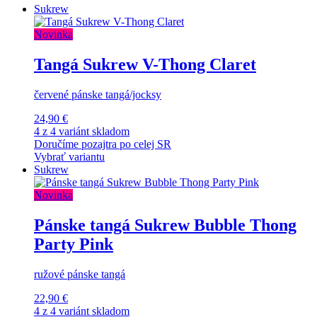
Sukrew
Novinka
Tangá Sukrew V-Thong Claret
červené pánske tangá/jocksy
24,90 €
4 z 4 variánt skladom
Doručíme pozajtra po celej SR
Vybrať variantu
Sukrew
Novinka
Pánske tangá Sukrew Bubble Thong
Party Pink
ružové pánske tangá
22,90 €
4 z 4 variánt skladom