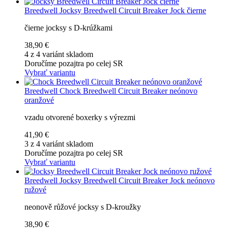
Breedwell
Jocksy Breedwell Circuit Breaker Jock čierne
čierne jocksy s D-krúžkami
38,90 €
4 z 4 variánt skladom
Doručíme pozajtra po celej SR
Vybrať variantu
Breedwell
Chock Breedwell Circuit Breaker neónovo
oranžové
vzadu otvorené boxerky s výrezmi
41,90 €
3 z 4 variánt skladom
Doručíme pozajtra po celej SR
Vybrať variantu
Breedwell
Jocksy Breedwell Circuit Breaker Jock neónovo
ružové
neonově růžové jocksy s D-kroužky
38,90 €