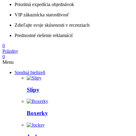
Prioritná expedícia objednávok
VIP zákaznícka starostlivosť
Zdieľajte svoje skúsenosti v recenziach
Prednostné riešenie reklamácií
0
Prázdny
0
Menu
Spodná bielizeň
Slipy
Boxerky