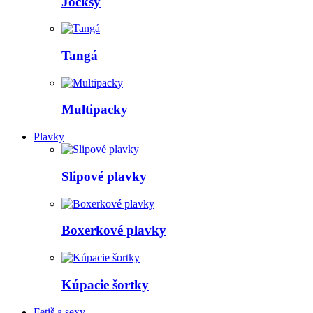
Jocksy
Tangá
Multipacky
Plavky
Slipové plavky
Boxerkové plavky
Kúpacie šortky
Fetiš a sexy