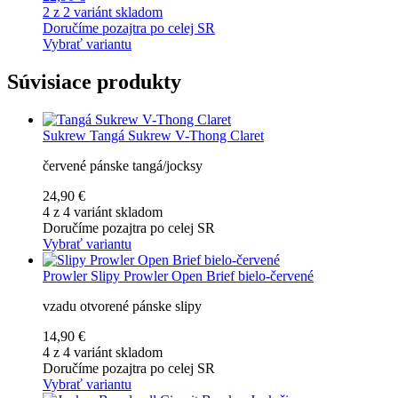
2 z 2 variánt skladom
Doručíme pozajtra po celej SR
Vybrať variantu
Súvisiace produkty
Sukrew
Tangá Sukrew V-Thong Claret
červené pánske tangá/jocksy
24,90 €
4 z 4 variánt skladom
Doručíme pozajtra po celej SR
Vybrať variantu
Prowler
Slipy Prowler Open Brief bielo-červené
vzadu otvorené pánske slipy
14,90 €
4 z 4 variánt skladom
Doručíme pozajtra po celej SR
Vybrať variantu