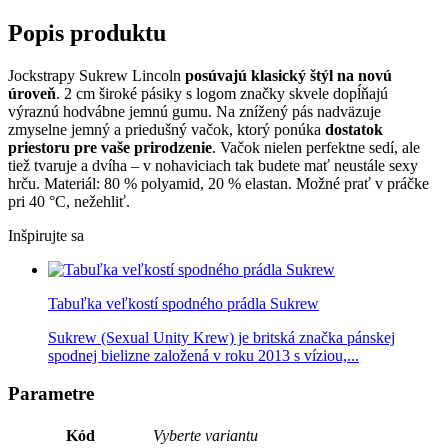
Popis produktu
Jockstrapy Sukrew Lincoln
posúvajú klasický štýl na novú
úroveň
. 2 cm široké pásiky s logom značky skvele dopĺňajú
výraznú hodvábne jemnú gumu. Na znížený pás nadväzuje
zmyselne jemný a priedušný vačok, ktorý ponúka
dostatok
priestoru pre vaše prirodzenie
. Vačok nielen perfektne sedí, ale
tiež tvaruje a dvíha – v nohaviciach tak budete mať neustále sexy
hrču. Materiál: 80 % polyamid, 20 % elastan. Možné prať v práčke
pri 40 °C, nežehliť.
Inšpirujte sa
Tabuľka veľkostí spodného prádla Sukrew
Sukrew (Sexual Unity Krew) je britská značka pánskej
spodnej bielizne založená v roku 2013 s víziou,...
Parametre
Kód
Vyberte variantu