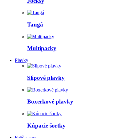
Jocksy
Tangá
Multipacky
Plavky
Slipové plavky
Boxerkové plavky
Kúpacie šortky
Fetiš a sexy