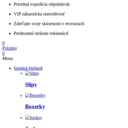
Prioritná expedícia objednávok
VIP zákaznícka starostlivosť
Zdieľajte svoje skúsenosti v recenziach
Prednostné riešenie reklamácií
0
Prázdny
0
Menu
Spodná bielizeň
Slipy
Boxerky