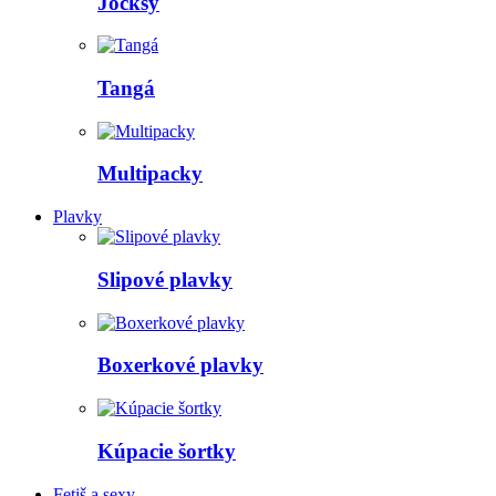
Jocksy
Tangá
Multipacky
Plavky
Slipové plavky
Boxerkové plavky
Kúpacie šortky
Fetiš a sexy