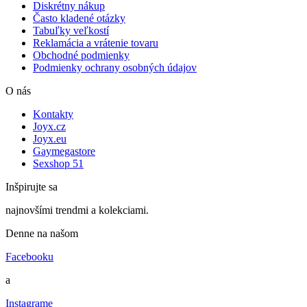
Diskrétny nákup
Často kladené otázky
Tabuľky veľkostí
Reklamácia a vrátenie tovaru
Obchodné podmienky
Podmienky ochrany osobných údajov
O nás
Kontakty
Joyx.cz
Joyx.eu
Gaymegastore
Sexshop 51
Inšpirujte sa
najnovšími trendmi a kolekciami.
Denne na našom
Facebooku
a
Instagrame