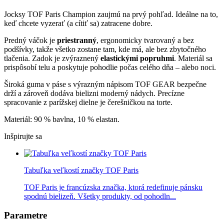
Jocksy TOF Paris Champion zaujmú na prvý pohľad. Ideálne na to,
keď chcete vyzerať (a cítiť sa) zatracene dobre.
Predný váčok je
priestranný
, ergonomicky tvarovaný a bez
podšívky, takže všetko zostane tam, kde má, ale bez zbytočného
tlačenia. Zadok je zvýraznený
elastickými popruhmi
. Materiál sa
prispôsobí telu a poskytuje pohodlie počas celého dňa – alebo noci.
Široká guma v páse s výrazným nápisom TOF GEAR bezpečne
drží a zároveň dodáva bielizni moderný nádych. Precízne
spracovanie z parížskej dielne je čerešničkou na torte.
Materiál: 90 % bavlna, 10 % elastan.
Inšpirujte sa
Tabuľka veľkostí značky TOF Paris
TOF Paris je francúzska značka, ktorá redefinuje pánsku
spodnú bielizeň. Všetky produkty, od pohodln...
Parametre