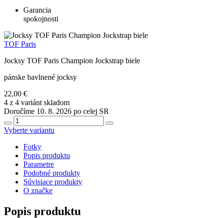
Garancia
spokojnosti
TOF Paris
Jocksy TOF Paris Champion Jockstrap biele
pánske bavlnené jocksy
22,00 €
4 z 4 variánt skladom
Doručíme 10. 8. 2026 po celej SR
Vyberte variantu
Fotky
Popis produktu
Parametre
Podobné produkty
Súvisiace produkty
O značke
Popis produktu