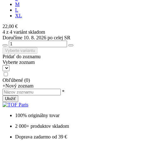
M
L
XL
22,00 €
4 z 4 variánt skladom
Doručíme 10. 8. 2026 po celej SR
Vyberte variantu
Pridať do zoznamu
Vyberte zoznam
Obľúbené
(
0
)
+
Nový zoznam
*
Uložiť
100% originálny tovar
2 000+ produktov skladom
Doprava zadarmo od 39 €