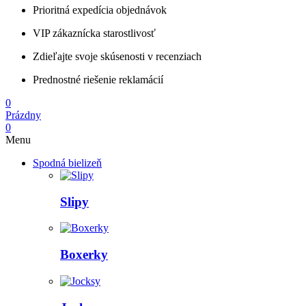
Prioritná expedícia objednávok
VIP zákaznícka starostlivosť
Zdieľajte svoje skúsenosti v recenziach
Prednostné riešenie reklamácií
0
Prázdny
0
Menu
Spodná bielizeň
Slipy
Boxerky