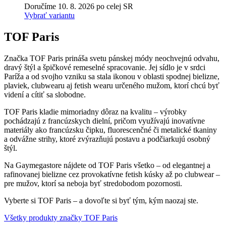
Doručíme 10. 8. 2026 po celej SR
Vybrať variantu
TOF Paris
Značka TOF Paris prináša svetu pánskej módy neochvejnú odvahu,
dravý štýl a špičkové remeselné spracovanie. Jej sídlo je v srdci
Paríža a od svojho vzniku sa stala ikonou v oblasti spodnej bielizne,
plaviek, clubwearu aj fetish wearu určeného mužom, ktorí chcú byť
videní a cítiť sa slobodne.
TOF Paris kladie mimoriadny dôraz na kvalitu – výrobky
pochádzajú z francúzskych dielní, pričom využívajú inovatívne
materiály ako francúzsku čipku, fluorescenčné či metalické tkaniny
a odvážne strihy, ktoré zvýrazňujú postavu a podčiarkujú osobný
štýl.
Na Gaymegastore nájdete od TOF Paris všetko – od elegantnej a
rafinovanej bielizne cez provokatívne fetish kúsky až po clubwear –
pre mužov, ktorí sa neboja byť stredobodom pozornosti.
Vyberte si TOF Paris – a dovoľte si byť tým, kým naozaj ste.
Všetky produkty značky TOF Paris