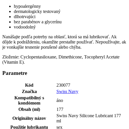
hypoalergénny
dermatologicky testovaný
dlhotrvajúci
bez parabénov a glycerínu
vodoodolný
Nanášajte podľa potreby na oblasť, ktorá sa má lubrikovať. Ak
dôjde k podráždeniu, okamžite prestaňte používať. Nepoužívajte, ak
je vonkajšie tesnenie porušené alebo chýba.
Zloženie: Cyclopentasiloxane, Dimethicone, Tocopheryl Acetate
(Vitamin E).
Parametre
Kód
230077
Značka
Swiss Navy
Kompatibilný s
áno
kondómom
Obsah (ml)
177
Swiss Navy Silicone Lubricant 177
Originálny názov
ml
Použitie lubrikantu
sex