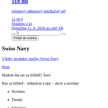
118 ml
prémiový silikónový lubrikačný gél
32,90 €
Skladom 2 ks
Doručíme 11. 8. 2026 po celej SR
Pridať do košíka
Swiss Navy
Všetky produkty značky Swiss Navy
Hore
Mailom iba raz za týždeň? Áno!
Raz za týždeň – inšpirácia a tipy – akcie a novinky
Novinky
Trendy
Inšpirácia