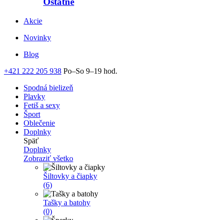
Ostatné
Akcie
Novinky
Blog
+421 222 205 938
Po–So 9–19 hod.
Spodná bielizeň
Plavky
Fetiš a sexy
Šport
Oblečenie
Doplnky
Späť
Doplnky
Zobraziť všetko
Šiltovky a čiapky
(6)
Tašky a batohy
(0)