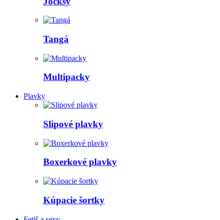
Jocksy
Tangá
Multipacky
Plavky
Slipové plavky
Boxerkové plavky
Kúpacie šortky
Fetiš a sexy