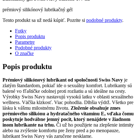
prémiový silikónový lubrikačný gél
Tento produkt sa už nedá kúpiť. Pozrite si
podobné produkty
.
Fotky
Popis produktu
Parametre
Podobné produkty
O značke
Popis produktu
Prémiový silikónový lubrikant od spoločnosti Swiss Navy
je
zlatým štandardom, pokiaľ ide o sexuálny komfort. Lubrikanty sú
balené vo fľaštičke odolnej proti rozliatiu a sú ideálne na cesty.
Výrobky Swiss Navy nastavujú vysokú latku v oblasti sexuálneho
wellness. Väčšia klzkosť. Viac pohodlia. Dlhšia výdrž. Všetko pre
lásku k vášmu milostnému životu.
Zloženie obsahuje zmes
prémiového silikónu a hydratačného vitamínu E, vďaka čomu
poskytuje hodvábne jemný pocit, ktorý nenájdete v žiadnom
inom lubrikante na trhu.
Či už ho použijete na zlepšenie intimity
alebo na zvýšenie komfortu pre ženy pred a po menopauze,
lubrikant Swiss Navy vás zaručene nesklame.