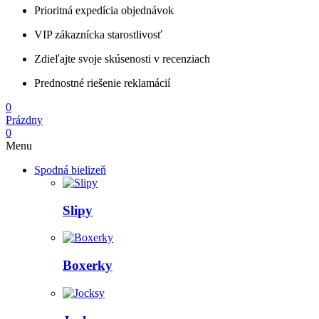
Prioritná expedícia objednávok
VIP zákaznícka starostlivosť
Zdieľajte svoje skúsenosti v recenziach
Prednostné riešenie reklamácií
0
Prázdny
0
Menu
Spodná bielizeň
Slipy
Boxerky