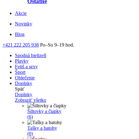
Ostatné
Akcie
Novinky
Blog
+421 222 205 938
Po–So 9–19 hod.
Spodná bielizeň
Plavky
Fetiš a sexy
Šport
Oblečenie
Doplnky
Späť
Doplnky
Zobraziť všetko
Šiltovky a čiapky
(6)
Tašky a batohy
(0)