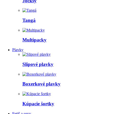
Jocksy
Tangá
Multipacky
Plavky
Slipové plavky
Boxerkové plavky
Kúpacie šortky
Fetiš a sexy