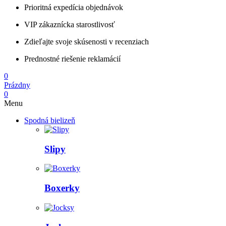
Prioritná expedícia objednávok
VIP zákaznícka starostlivosť
Zdieľajte svoje skúsenosti v recenziach
Prednostné riešenie reklamácií
0
Prázdny
0
Menu
Spodná bielizeň
Slipy
Boxerky