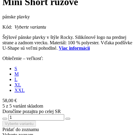
Mini Short ružové
pánske plavky
Kód:
Vyberte variantu
Štýlové pánske plavky v štýle Rocky. Silikónové logo na prednej
strane a zadnom vrecku. Materiál: 100 % polyester. Vďaka podšívke
U-Shape sú veľmi pohodlné.
Viac informácií
Oblečenie – veľkosť:
S
M
L
XL
XXL
58,00 €
5 z 5 variánt skladom
Doručíme pozajtra po celej SR
Vyberte variantu
Pridať do zoznamu
Vyberte zoznam