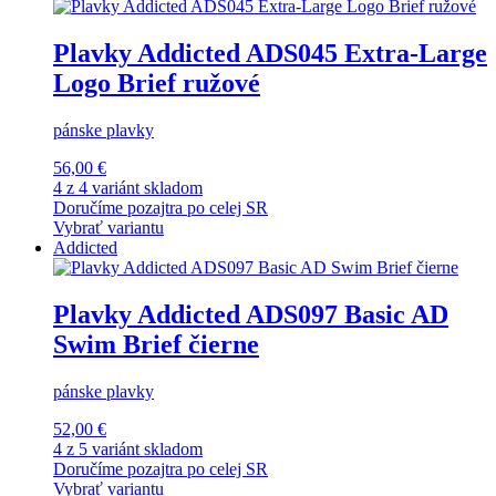
Plavky Addicted ADS045 Extra-Large
Logo Brief ružové
pánske plavky
56,00 €
4 z 4 variánt skladom
Doručíme pozajtra po celej SR
Vybrať variantu
Addicted
Plavky Addicted ADS097 Basic AD
Swim Brief čierne
pánske plavky
52,00 €
4 z 5 variánt skladom
Doručíme pozajtra po celej SR
Vybrať variantu