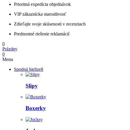
Prioritná expedícia objednávok
VIP zákaznícka starostlivosť
Zdieľajte svoje skúsenosti v recenziach
Prednostné riešenie reklamácií
0
Prázdny
0
Menu
Spodná bielizeň
Slipy
Boxerky