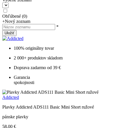
Obľúbené
(
0
)
+
Nový zoznam
*
Uložiť
100% originálny tovar
2 000+ produktov skladom
Doprava zadarmo od 39 €
Garancia
spokojnosti
Addicted
Plavky Addicted ADS111 Basic Mini Short ružové
pánske plavky
58,00 €