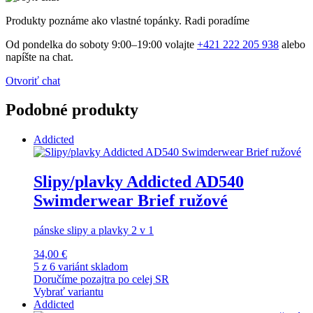
Produkty poznáme ako vlastné topánky. Radi poradíme
Od pondelka do soboty 9:00–19:00 volajte
+421 222 205 938
alebo
napíšte na chat.
Otvoriť chat
Podobné produkty
Addicted
Slipy/plavky Addicted AD540
Swimderwear Brief ružové
pánske slipy a plavky 2 v 1
34,00 €
5 z 6 variánt skladom
Doručíme pozajtra po celej SR
Vybrať variantu
Addicted